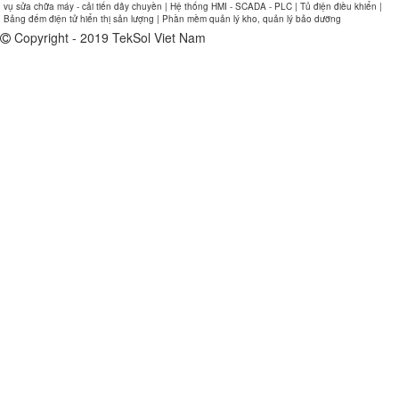
vụ sửa chữa máy - cải tiến dây chuyền | Hệ thống HMI - SCADA - PLC | Tủ điện điều khiển |
Bảng đếm điện tử hiển thị sản lượng | Phần mềm quản lý kho, quản lý bảo dưỡng
Copyright - 2019 TekSol Viet Nam