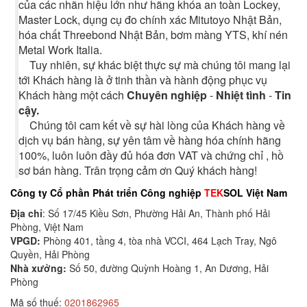
của các nhãn hiệu lớn như hãng khóa an toàn Lockey,
Master Lock, dụng cụ đo chính xác Mitutoyo Nhật Bản,
hóa chất Threebond Nhật Bản, bơm màng YTS, khí nén
Metal Work Italia.
Tuy nhiên, sự khác biệt thực sự mà chúng tôi mang lại
tới Khách hàng là ở tinh thần và hành động phục vụ
Khách hàng một cách
Chuyên nghiệp
-
Nhiệt tình
-
Tin
cậy.
Chúng tôi cam kết về sự hài lòng của Khách hàng về
dịch vụ bán hàng, sự yên tâm về hàng hóa chính hãng
100%, luôn luôn đầy đủ hóa đơn VAT và chứng chỉ , hồ
sơ bán hàng. Trân trọng cảm ơn Quý khách hàng!
Công ty Cổ phần Phát triển Công nghiệp
TEK
SOL Việt Nam
Địa chỉ
: Số 17/45 Kiều Sơn, Phường Hải An, Thành phố Hải
Phòng, Việt Nam
VPGD:
Phòng 401, tầng 4, tòa nhà VCCI, 464 Lạch Tray, Ngô
Quyền, Hải Phòng
Nhà xưởng:
Số 50, đường Quỳnh Hoàng 1, An Dương, Hải
Phòng
Mã số thuế:
0201862965