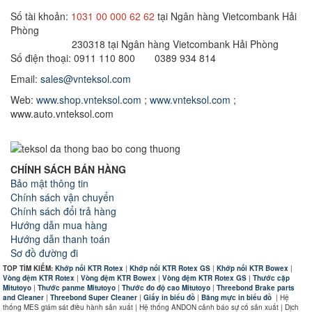
Số tài khoản:
1031 00 000 62 62
tại Ngân hàng Vietcombank Hải
Phòng
230318 tại Ngân hàng Vietcombank Hải Phòng
Số điện thoại: 0911 110 800 0389 934 814
Email:
sales@vnteksol.com
Web:
www.shop.vnteksol.com
;
www.vnteksol.com
;
www.auto.vnteksol.com
CHÍNH SÁCH BÁN HÀNG
Bảo mật thông tin
Chính sách vận chuyển
Chính sách đổi trả hàng
Hướng dẫn mua hàng
Hướng dẫn thanh toán
Sơ đồ đường đi
TOP TÌM KIẾM:
Khớp nối KTR Rotex
|
Khớp nối KTR Rotex GS
|
Khớp nối KTR Bowex
|
Vòng đệm KTR Rotex
|
Vòng đệm KTR Bowex
|
Vòng đệm KTR Rotex GS
|
Thước cặp
Mitutoyo
|
Thước panme Mitutoyo
|
Thước đo độ cao Mitutoyo
|
Threebond Brake parts
and Cleaner
|
Threebond Super Cleaner
|
Giấy in biểu đồ
|
Băng mực in biểu đồ
|
Hệ
thống MES giám sát điều hành sản xuất | Hệ thống ANDON cảnh báo sự cố sản xuất | Dịch