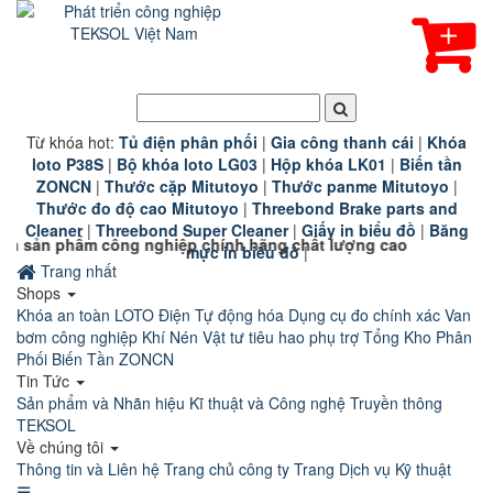
Từ khóa hot:
T
ủ điện phân phối
|
G
ia công thanh cái
|
K
hóa
loto P38S
|
B
ộ khóa loto LG03
|
Hộp khóa LK01
|
B
iến tần
ZONCN
|
Thước cặp Mitutoyo
|
Thước panme Mitutoyo
|
Thước đo độ cao Mitutoyo
|
Threebond Brake parts and
Cleaner
|
Threebond Super Cleaner
|
Giấy in biểu đồ
|
Băng
công nghiệp chính hãng chất lượng cao đang chờ đón Quý khách
mực in biểu đồ
|
Trang nhất
Shops
Khóa an toàn LOTO
Điện Tự động hóa
Dụng cụ đo chính xác
Van
bơm công nghiệp
Khí Nén
Vật tư tiêu hao phụ trợ
Tổng Kho Phân
Phối Biến Tần ZONCN
Tin Tức
Sản phẩm và Nhãn hiệu
Kĩ thuật và Công nghệ
Truyền thông
TEKSOL
Về chúng tôi
Thông tin và Liên hệ
Trang chủ công ty
Trang Dịch vụ Kỹ thuật
☰