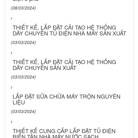
(08/03/2024)
THIẾT KẾ, LẮP ĐẶT CẢI TẠO HỆ THỐNG
DÂY CHUYỀN TỦ ĐIỆN NHÀ MÁY SẢN XUẤT
(03/03/2024)
THIẾT KẾ, LẮP ĐẶT CẢI TẠO HỆ THỐNG
DÂY CHUYỀN SẢN XUẤT
(03/03/2024)
LẮP ĐẶT SỬA CHỮA MÁY TRỘN NGUYÊN
LIỆU
(03/03/2024)
THIẾT KẾ CUNG CẤP LẮP ĐẶT TỦ ĐIỆN
BIẾN TẦN NHÀ MÁY NƯỚC SẠCH