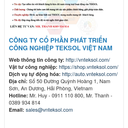
CÔNG TY CỔ PHẦN PHÁT TRIỂN
CÔNG NGHIỆP TEKSOL VIỆT NAM
http://vnteksol.com/
Web thông tin công ty:
https://shop.vnteksol.com/
Vật tư công nghiệp:
http://auto.vnteksol.com/
Dịch vụ tự động hóa:
Số 50 Đường Quỳnh Hoàng 1, Nam
Địa chỉ:
Sơn, An Dương, Hải Phòng, Vietnam
Mr. Huy - 0911 110 800, Mr. Thanh -
Hotline:
0389 934 814
sales@vnteksol.com
lắp đặt tủ điện biến
Email:
tần, cung cấp tủ điện biến tần, tủ điện biến tần,
tủ điện biến tần chất lượng, tủ điện biến tần giá