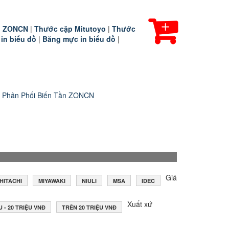
ần ZONCN
|
Thước cặp Mitutoyo
|
Thước
 in biểu đồ
|
Băng mực in biểu đồ
|
 Phân Phối Biến Tần ZONCN
Giá
HITACHI
MIYAWAKI
NIULI
MSA
IDEC
Xuất xứ
U - 20 TRIỆU VNĐ
TRÊN 20 TRIỆU VNĐ