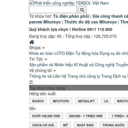
Từ khóa hot:
T
ủ điện phân phối
|
G
ia công thanh cá
panme Mitutoyo
|
Thước đo độ cao Mitutoyo
|
Thr
ón Quý khách lựa chọn ! Hotline 0911 110 800
Đang truy cập:
45
- Tổng truy cập : 126,725,070
Shops
Khóa an toàn LOTO
Điện Tự động hóa
Dụng cụ đo chí
Tin Tức
Sản phẩm và Nhãn hiệu
Kĩ thuật và Công nghệ
Truyề
Về chúng tôi
Thông tin và Liên hệ
Trang chủ công ty
Trang Dịch vụ 
☰
Tùy chọn mua hàng
Hãng sản xuất
BOSCH
MITUTOYO
MITSULIFT
LS
BROT
tiền
DƯỚI 100,000 VNĐ
500,000 - 1 TRIỆU VNĐ
1 TRIỆU -
CHƯA CÓ GIÁ
MỸ
NHÂT BẢN
TRUNG QUỐC