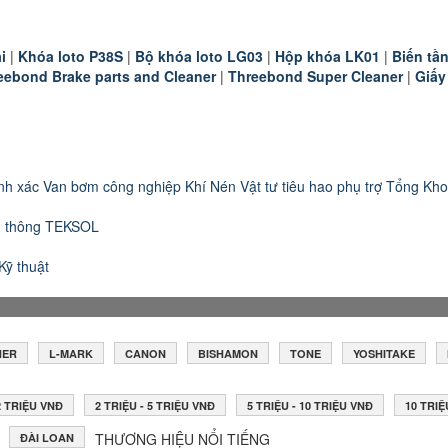
i
|
K
hóa loto P38S
|
B
ộ khóa loto LG03
|
Hộp khóa LK01
|
B
iến t
eebond Brake parts and Cleaner
|
Threebond Super Cleaner
|
Giấy
nh xác
Van bơm công nghiệp
Khí Nén
Vật tư tiêu hao phụ trợ
Tổng Kho
n thông TEKSOL
Kỹ thuật
HER
L-MARK
CANON
BISHAMON
TONE
YOSHITAKE
 2 TRIỆU VNĐ
2 TRIỆU - 5 TRIỆU VNĐ
5 TRIỆU - 10 TRIỆU VNĐ
10 TRIỆ
THƯƠNG HIỆU NỔI TIẾNG
ĐÀI LOAN