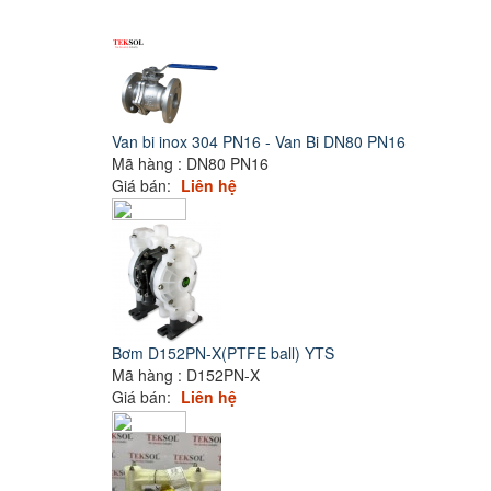
Van bi inox 304 PN16 - Van Bi DN80 PN16
Mã hàng : DN80 PN16
Giá bán:
Liên hệ
Bơm D152PN-X(PTFE ball) YTS
Mã hàng : D152PN-X
Giá bán:
Liên hệ