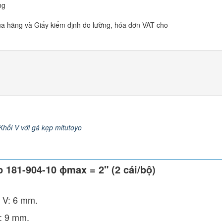
ng
ủa hãng và Giấy kiểm định đo lường, hóa đơn VAT cho
Khối V với gá kẹp mitutoyo
p 181-904-10 ɸmax = 2" (2 cái/bộ)
i V: 6 mm.
: 9 mm.