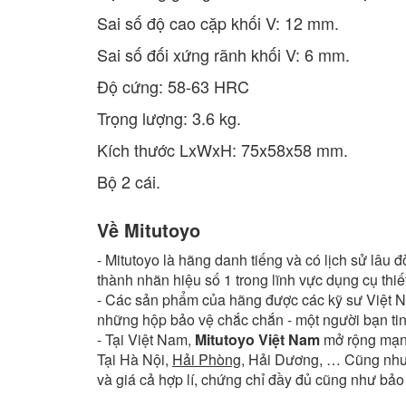
Sai số độ cao cặp khối V: 12 mm.
Sai số đối xứng rãnh khối V: 6 mm.
Độ cứng: 58-63 HRC
Trọng lượng: 3.6 kg.
Kích thước LxWxH: 75x58x58 mm.
Bộ 2 cái.
Về Mitutoyo
- Mitutoyo là hãng danh tiếng và có lịch sử lâu đ
thành nhãn hiệu số 1 trong lĩnh vực dụng cụ thi
- Các sản phẩm của hãng được các kỹ sư Việt Nam
những hộp bảo vệ chắc chắn - một người bạn tin
- Tại Việt Nam,
Mitutoyo Việt Nam
mở rộng mạng 
Tại Hà Nội,
Hải Phòng
, Hải Dương, … Cũng như
và giá cả hợp lí, chứng chỉ đầy đủ cũng như bả