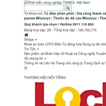
Từ khóa hot:
T
ủ điện phân phối
|
G
ia công thanh cá
panme Mitutoyo
|
Thước đo độ cao Mitutoyo
|
Thr
ón Quý khách lựa chọn ! Hotline 0911 110 800
Đang truy cập:
29
- Tổng truy cập : 126,732,770
Shops
Khóa an toàn LOTO
Điện Tự động hóa
Dụng cụ đo chí
Tin Tức
Sản phẩm và Nhãn hiệu
Kĩ thuật và Công nghệ
Truyề
Về chúng tôi
Thông tin và Liên hệ
Trang chủ công ty
Trang Dịch vụ 
☰
THƯƠNG HIỆU NỔI TIẾNG