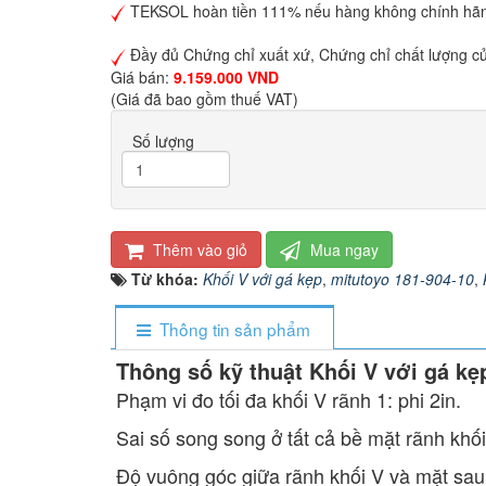
TEKSOL hoàn tiền 111% nếu hàng không chính hã
Đầy đủ Chứng chỉ xuất xứ, Chứng chỉ chất lượng c
Giá bán:
9.159.000 VND
(Giá đã bao gồm thuế VAT)
Số lượng
Thêm vào giỏ
Mua ngay
Từ khóa:
Khối V với gá kẹp
,
mitutoyo 181-904-10
,
Thông tin sản phẩm
Thông số kỹ thuật Khối V với gá kẹ
Phạm vi đo tối đa khối V rãnh 1: phi 2in.
Sai số song song ở tất cả bề mặt rãnh khố
Độ vuông góc giữa rãnh khối V và mặt sau