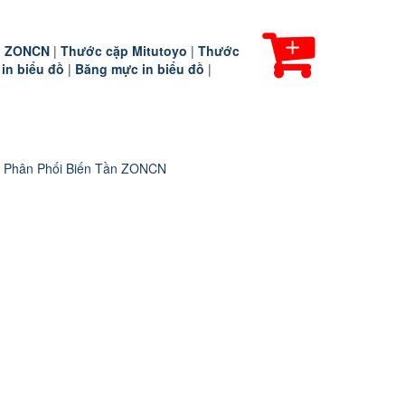
ần ZONCN
|
Thước cặp Mitutoyo
|
Thước
 in biểu đồ
|
Băng mực in biểu đồ
|
 Phân Phối Biến Tần ZONCN