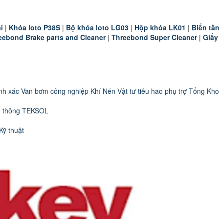
i
|
K
hóa loto P38S
|
B
ộ khóa loto LG03
|
Hộp khóa LK01
|
B
iến t
eebond Brake parts and Cleaner
|
Threebond Super Cleaner
|
Giấy
nh xác
Van bơm công nghiệp
Khí Nén
Vật tư tiêu hao phụ trợ
Tổng Kho
n thông TEKSOL
Kỹ thuật