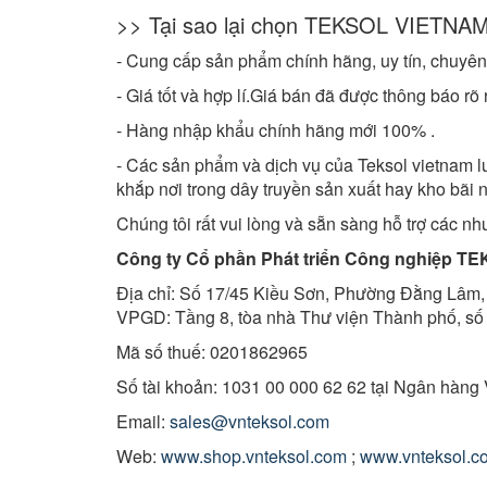
>> Tại sao lại chọn TEKSOL VIETNA
- Cung cấp sản phẩm chính hãng, uy tín, chuyê
- Giá tốt và hợp lí.Giá bán đã được thông báo r
- Hàng nhập khẩu chính hãng mới 100% .
- Các sản phẩm và dịch vụ của Teksol vietnam l
khắp nơi trong dây truyền sản xuất hay kho bãi 
Chúng tôi rất vui lòng và sẵn sàng hỗ trợ các n
Công ty Cổ phần Phát triển Công nghiệp
TE
Địa chỉ: Số 17/45 Kiều Sơn, Phường Đằng Lâm,
VPGD: Tầng 8, tòa nhà Thư viện Thành phố, số
Mã số thuế: 0201862965
Số tài khoản: 1031 00 000 62 62 tại Ngân hàn
Email:
sales@vnteksol.com
Web:
www.shop.vnteksol.com
;
www.vnteksol.c