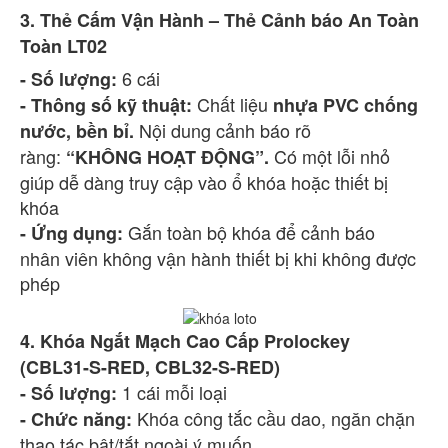
3. Thẻ Cấm Vận Hành – Thẻ Cảnh báo An Toàn
Toàn LT02
6 cái
- Số lượng:
Chất liệu
- Thông số kỹ thuật:
nhựa PVC chống
Nội dung cảnh báo rõ
nước, bền bỉ.
ràng:
Có một lỗi nhỏ
“KHÔNG HOẠT ĐỘNG”.
giúp dễ dàng truy cập vào ổ khóa hoặc thiết bị
khóa
Gắn toàn bộ khóa để cảnh báo
- Ứng dụng:
nhân viên không vận hành thiết bị khi không được
phép
4. Khóa Ngắt Mạch Cao Cấp Prolockey
(CBL31-S-RED, CBL32-S-RED)
1 cái mỗi loại
- Số lượng:
Khóa công tắc cầu dao, ngăn chặn
- Chức năng:
thao tác bật/tắt ngoài ý muốn