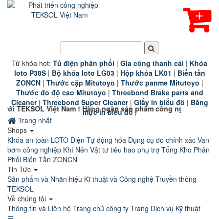
Từ khóa hot:
T
ủ điện phân phối
|
G
ia công thanh cái
|
K
hóa
loto P38S
|
B
ộ khóa loto LG03
|
Hộp khóa LK01
|
B
iến tần
ZONCN
|
Thước cặp Mitutoyo
|
Thước panme Mitutoyo
|
Thước đo độ cao Mitutoyo
|
Threebond Brake parts and
Cleaner
|
Threebond Super Cleaner
|
Giấy in biểu đồ
|
Băng
m ! Hàng ngàn sản phẩm công nghiệp chính hãng chất lượng cao
mực in biểu đồ
|
Trang nhất
Shops
Khóa an toàn LOTO
Điện Tự động hóa
Dụng cụ đo chính xác
Van
bơm công nghiệp
Khí Nén
Vật tư tiêu hao phụ trợ
Tổng Kho Phân
Phối Biến Tần ZONCN
Tin Tức
Sản phẩm và Nhãn hiệu
Kĩ thuật và Công nghệ
Truyền thông
TEKSOL
Về chúng tôi
Thông tin và Liên hệ
Trang chủ công ty
Trang Dịch vụ Kỹ thuật
☰