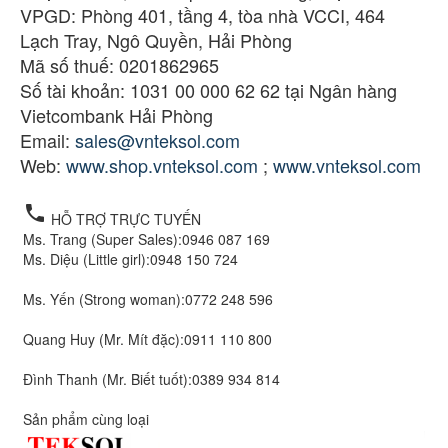
VPGD: Phòng 401, tầng 4, tòa nhà VCCI, 464
Lạch Tray, Ngô Quyền, Hải Phòng
Mã số thuế: 0201862965
Số tài khoản: 1031 00 000 62 62 tại Ngân hàng
Vietcombank Hải Phòng
Email:
sales@vnteksol.com
Web:
www.shop.vnteksol.com
;
www.vnteksol.com
local_phone
HỖ TRỢ TRỰC TUYẾN
Ms. Trang (Super Sales):
0946 087 169
Ms. Diệu (Little girl):
0948 150 724
Ms. Yến (Strong woman):
0772 248 596
Quang Huy (Mr. Mít đặc):
0911 110 800
Đình Thanh (Mr. Biết tuốt):
0389 934 814
Sản phẩm cùng loại