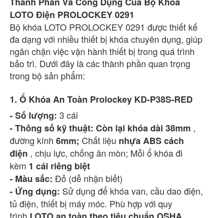
Thành Phần Và Công Dụng Của Bộ Khóa
LOTO Điện PROLOCKEY 0291
Bộ khóa LOTO PROLOCKEY 0291 được thiết kế
đa dạng với nhiều thiết bị khóa chuyên dụng, giúp
ngăn chặn việc vận hành thiết bị trong quá trình
bảo trì. Dưới đây là các thành phần quan trọng
trong bộ sản phẩm:
1. Ổ Khóa An Toàn Prolockey KD-P38S-RED
3 cái
- Số lượng:
,
- Thông số kỹ thuật: Còn lại khóa dài 38mm
đường kính
Chất liệu
6mm;
nhựa ABS cách
, chịu lực, chống ăn mòn; Mỗi ổ khóa đi
điện
kèm
1 cái riêng biệt
Đỏ (dễ nhận biết)
- Màu sắc:
Sử dụng để khóa van, cầu dao điện,
- Ứng dụng:
tủ điện, thiết bị máy móc. Phù hợp với quy
trình
LOTO an toàn theo tiêu chuẩn OSHA