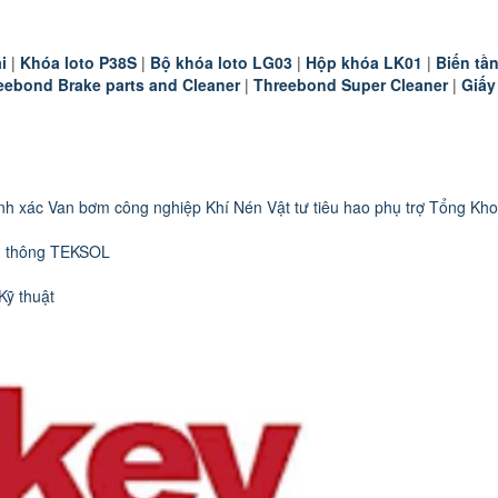
i
|
K
hóa loto P38S
|
B
ộ khóa loto LG03
|
Hộp khóa LK01
|
B
iến t
eebond Brake parts and Cleaner
|
Threebond Super Cleaner
|
Giấy
nh xác
Van bơm công nghiệp
Khí Nén
Vật tư tiêu hao phụ trợ
Tổng Kho
n thông TEKSOL
Kỹ thuật