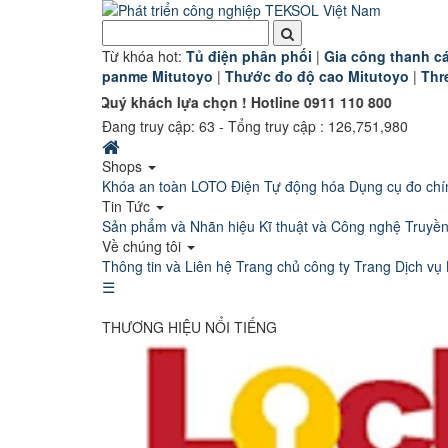
Từ khóa hot:
T
ủ điện phân phối
|
G
ia công thanh cá
panme Mitutoyo
|
Thước đo độ cao Mitutoyo
|
Thr
n Quý khách lựa chọn ! Hotline 0911 110 800
Đang truy cập:
63
- Tổng truy cập : 126,751,980
Shops
Khóa an toàn LOTO
Điện Tự động hóa
Dụng cụ đo chí
Tin Tức
Sản phẩm và Nhãn hiệu
Kĩ thuật và Công nghệ
Truyề
Về chúng tôi
Thông tin và Liên hệ
Trang chủ công ty
Trang Dịch vụ 
☰
THƯƠNG HIỆU NỔI TIẾNG