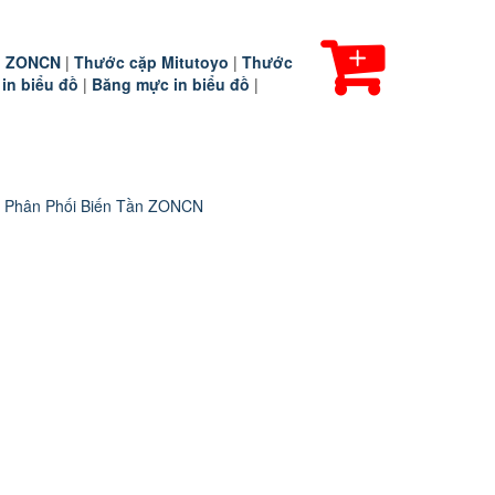
ần ZONCN
|
Thước cặp Mitutoyo
|
Thước
 in biểu đồ
|
Băng mực in biểu đồ
|
 Phân Phối Biến Tần ZONCN