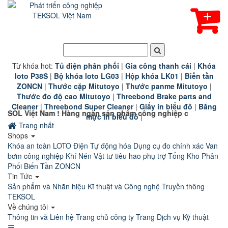
Từ khóa hot:
T
ủ điện phân phối
|
G
ia công thanh cái
|
K
hóa
loto P38S
|
B
ộ khóa loto LG03
|
Hộp khóa LK01
|
B
iến tần
ZONCN
|
Thước cặp Mitutoyo
|
Thước panme Mitutoyo
|
Thước đo độ cao Mitutoyo
|
Threebond Brake parts and
Cleaner
|
Threebond Super Cleaner
|
Giấy in biểu đồ
|
Băng
 ! Hàng ngàn sản phẩm công nghiệp chính hãng chất lượng cao
mực in biểu đồ
|
Trang nhất
Shops
Khóa an toàn LOTO
Điện Tự động hóa
Dụng cụ đo chính xác
Van
bơm công nghiệp
Khí Nén
Vật tư tiêu hao phụ trợ
Tổng Kho Phân
Phối Biến Tần ZONCN
Tin Tức
Sản phẩm và Nhãn hiệu
Kĩ thuật và Công nghệ
Truyền thông
TEKSOL
Về chúng tôi
Thông tin và Liên hệ
Trang chủ công ty
Trang Dịch vụ Kỹ thuật
☰