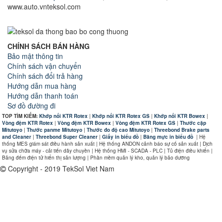
www.auto.vnteksol.com
CHÍNH SÁCH BÁN HÀNG
Bảo mật thông tin
Chính sách vận chuyển
Chính sách đổi trả hàng
Hướng dẫn mua hàng
Hướng dẫn thanh toán
Sơ đồ đường đi
TOP TÌM KIẾM:
Khớp nối KTR Rotex
|
Khớp nối KTR Rotex GS
|
Khớp nối KTR Bowex
|
Vòng đệm KTR Rotex
|
Vòng đệm KTR Bowex
|
Vòng đệm KTR Rotex GS
|
Thước cặp
Mitutoyo
|
Thước panme Mitutoyo
|
Thước đo độ cao Mitutoyo
|
Threebond Brake parts
and Cleaner
|
Threebond Super Cleaner
|
Giấy in biểu đồ
|
Băng mực in biểu đồ
|
Hệ
thống MES giám sát điều hành sản xuất | Hệ thống ANDON cảnh báo sự cố sản xuất | Dịch
vụ sửa chữa máy - cải tiến dây chuyền | Hệ thống HMI - SCADA - PLC | Tủ điện điều khiển |
Bảng đếm điện tử hiển thị sản lượng | Phần mềm quản lý kho, quản lý bảo dưỡng
Copyright - 2019 TekSol Viet Nam