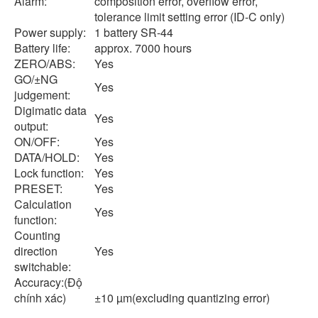
Alarm:
composition error, overflow error,
tolerance limit setting error (ID-C only)
Power supply:
1 battery SR-44
Battery life:
approx. 7000 hours
ZERO/ABS:
Yes
GO/±NG
Yes
judgement:
Digimatic data
Yes
output:
ON/OFF:
Yes
DATA/HOLD:
Yes
Lock function:
Yes
PRESET:
Yes
Calculation
Yes
function:
Counting
direction
Yes
switchable:
Accuracy:(Độ
chính xác)
±10 µm(excluding quantizing error)