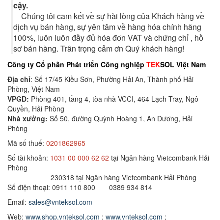
cậy.
Chúng tôi cam kết về sự hài lòng của Khách hàng về
dịch vụ bán hàng, sự yên tâm về hàng hóa chính hãng
100%, luôn luôn đầy đủ hóa đơn VAT và chứng chỉ , hồ
sơ bán hàng. Trân trọng cảm ơn Quý khách hàng!
Công ty Cổ phần Phát triển Công nghiệp
TEK
SOL Việt Nam
Địa chỉ
: Số 17/45 Kiều Sơn, Phường Hải An, Thành phố Hải
Phòng, Việt Nam
VPGD:
Phòng 401, tầng 4, tòa nhà VCCI, 464 Lạch Tray, Ngô
Quyền, Hải Phòng
Nhà xưởng:
Số 50, đường Quỳnh Hoàng 1, An Dương, Hải
Phòng
Mã số thuế:
0201862965
Số tài khoản:
1031 00 000 62 62
tại Ngân hàng Vietcombank Hải
Phòng
230318 tại Ngân hàng Vietcombank Hải Phòng
Số điện thoại: 0911 110 800 0389 934 814
Email:
sales@vnteksol.com
Web:
www.shop.vnteksol.com
;
www.vnteksol.com
;