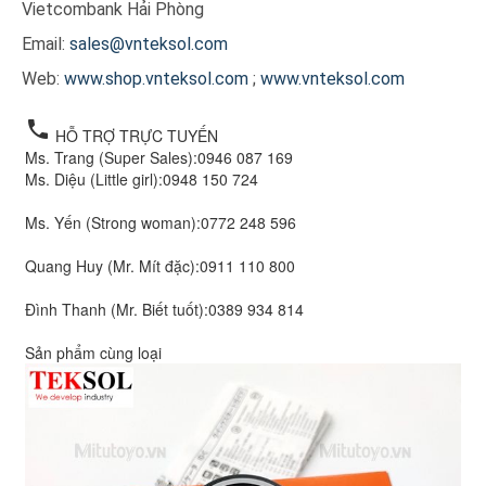
Vietcombank Hải Phòng
Email:
sales@vnteksol.com
Web:
www.shop.vnteksol.com
;
www.vnteksol.com
local_phone
HỖ TRỢ TRỰC TUYẾN
Ms. Trang (Super Sales):
0946 087 169
Ms. Diệu (Little girl):
0948 150 724
Ms. Yến (Strong woman):
0772 248 596
Quang Huy (Mr. Mít đặc):
0911 110 800
Đình Thanh (Mr. Biết tuốt):
0389 934 814
Sản phẩm cùng loại