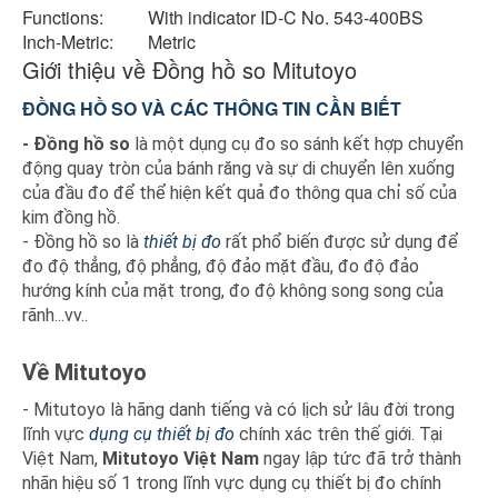
Functions:
With indicator ID-C No. 543-400BS
Inch-Metric:
Metric
Giới thiệu về Đồng hồ so Mitutoyo
ĐỒNG HỒ SO VÀ CÁC THÔNG TIN CẦN BIẾT
- Đồng hồ so
là một dụng cụ đo so sánh kết hợp chuyển
động quay tròn của bánh răng và sự di chuyển lên xuống
của đầu đo để thể hiện kết quả đo thông qua chỉ số của
kim đồng hồ.
- Đồng hồ so là
thiết bị đo
rất phổ biến được sử dụng để
đo độ thẳng, độ phẳng, độ đảo mặt đầu, đo độ đảo
hướng kính của mặt trong, đo độ không song song của
rãnh...vv..
Về Mitutoyo
- Mitutoyo là hãng danh tiếng và có lịch sử lâu đời trong
lĩnh vực
dụng cụ thiết bị đo
chính xác trên thế giới. Tại
Việt Nam,
Mitutoyo Việt Nam
ngay lập tức đã trở thành
nhãn hiệu số 1 trong lĩnh vực dụng cụ thiết bị đo chính