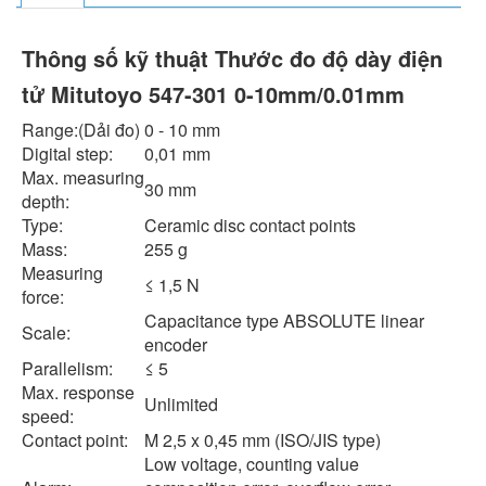
Thông số kỹ thuật Thước đo độ dày điện
tử Mitutoyo 547-301 0-10mm/0.01mm
Range:(Dải đo)
0 - 10 mm
Digital step:
0,01 mm
Max. measuring
30 mm
depth:
Type:
Ceramic disc contact points
Mass:
255 g
Measuring
≤ 1,5 N
force:
Capacitance type ABSOLUTE linear
Scale:
encoder
Parallelism:
≤ 5
Max. response
Unlimited
speed:
Contact point:
M 2,5 x 0,45 mm (ISO/JIS type)
Low voltage, counting value