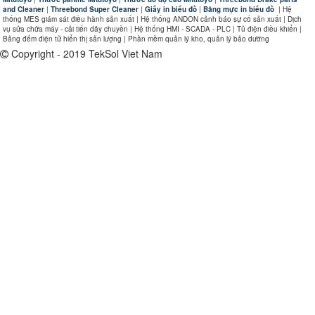
and Cleaner
|
Threebond Super Cleaner
|
Giấy in biểu đồ
|
Băng mực in biểu đồ
|
Hệ
thống MES giám sát điều hành sản xuất | Hệ thống ANDON cảnh báo sự cố sản xuất | Dịch
vụ sửa chữa máy - cải tiến dây chuyền | Hệ thống HMI - SCADA - PLC | Tủ điện điều khiển |
Bảng đếm điện tử hiển thị sản lượng | Phần mềm quản lý kho, quản lý bảo dưỡng
Copyright - 2019 TekSol Viet Nam