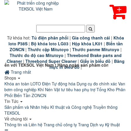
Từ khóa hot:
T
ủ điện phân phối
|
G
ia công thanh cái
|
K
hóa
loto P38S
|
B
ộ khóa loto LG03
|
Hộp khóa LK01
|
B
iến tần
ZONCN
|
Thước cặp Mitutoyo
|
Thước panme Mitutoyo
|
Thước đo độ cao Mitutoyo
|
Threebond Brake parts and
Cleaner
|
Threebond Super Cleaner
|
Giấy in biểu đồ
|
Băng
OL Việt Nam ! Hàng ngàn sản phẩm công nghiệp chính hãng chất
mực in biểu đồ
|
Trang nhất
Shops
Khóa an toàn LOTO
Điện Tự động hóa
Dụng cụ đo chính xác
Van
bơm công nghiệp
Khí Nén
Vật tư tiêu hao phụ trợ
Tổng Kho Phân
Phối Biến Tần ZONCN
Tin Tức
Sản phẩm và Nhãn hiệu
Kĩ thuật và Công nghệ
Truyền thông
TEKSOL
Về chúng tôi
Thông tin và Liên hệ
Trang chủ công ty
Trang Dịch vụ Kỹ thuật
☰