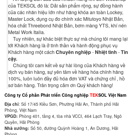
của TEKSOL đó là: Dải sản phẩm rộng, sự đồng hành
của các nhãn hiệu lớn như hãng khóa an toàn Lockey,
Master Lock, dụng cụ đo chính xác Mitutoyo Nhật Bản,
hóa chất Threebond Nhật Bản, bơm màng YTS, khí nén
Metal Work Italia.
Tuy nhiên, sự khác biệt thực sự mà chúng tôi mang lại
tới Khách hàng là ở tinh thần và hành động phục vụ
Khách hàng một cách
Chuyên nghiệp
-
Nhiệt tình
-
Tin
cậy.
Chúng tôi cam kết về sự hài lòng của Khách hàng về
dịch vụ bán hàng, sự yên tâm về hàng hóa chính hãng
100%, luôn luôn đầy đủ hóa đơn VAT và chứng chỉ , hồ
sơ bán hàng. Trân trọng cảm ơn Quý khách hàng!
Công ty Cổ phần Phát triển Công nghiệp
TEK
SOL Việt Nam
Địa chỉ
: Số 17/45 Kiều Sơn, Phường Hải An, Thành phố Hải
Phòng, Việt Nam
VPGD:
Phòng 401, tầng 4, tòa nhà VCCI, 464 Lạch Tray, Ngô
Quyền, Hải Phòng
Nhà xưởng:
Số 50, đường Quỳnh Hoàng 1, An Dương, Hải
Phòng