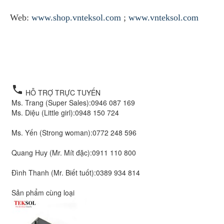
Web:
www.shop.vnteksol.com
;
www.vnteksol.com
băng mực, băng mực kokusai, băng
mực hải phòng, băng mực chino,
băng mực chính hãng
local_phone
HỖ TRỢ TRỰC TUYẾN
Ms. Trang (Super Sales):
0946 087 169
Ms. Diệu (Little girl):
0948 150 724
Ms. Yến (Strong woman):
0772 248 596
Quang Huy (Mr. Mít đặc):
0911 110 800
Đình Thanh (Mr. Biết tuốt):
0389 934 814
Sản phẩm cùng loại