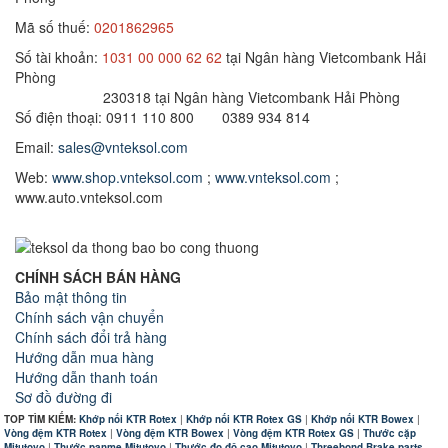
Mã số thuế:
0201862965
Số tài khoản:
1031 00 000 62 62
tại Ngân hàng Vietcombank Hải
Phòng
230318 tại Ngân hàng Vietcombank Hải Phòng
Số điện thoại: 0911 110 800 0389 934 814
Email:
sales@vnteksol.com
Web:
www.shop.vnteksol.com
;
www.vnteksol.com
;
www.auto.vnteksol.com
CHÍNH SÁCH BÁN HÀNG
Bảo mật thông tin
Chính sách vận chuyển
Chính sách đổi trả hàng
Hướng dẫn mua hàng
Hướng dẫn thanh toán
Sơ đồ đường đi
TOP TÌM KIẾM:
Khớp nối KTR Rotex
|
Khớp nối KTR Rotex GS
|
Khớp nối KTR Bowex
|
Vòng đệm KTR Rotex
|
Vòng đệm KTR Bowex
|
Vòng đệm KTR Rotex GS
|
Thước cặp
Mitutoyo
|
Thước panme Mitutoyo
|
Thước đo độ cao Mitutoyo
|
Threebond Brake parts