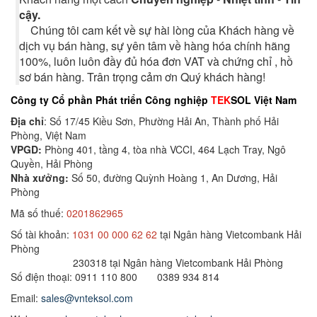
cậy.
Chúng tôi cam kết về sự hài lòng của Khách hàng về
dịch vụ bán hàng, sự yên tâm về hàng hóa chính hãng
100%, luôn luôn đầy đủ hóa đơn VAT và chứng chỉ , hồ
sơ bán hàng. Trân trọng cảm ơn Quý khách hàng!
Công ty Cổ phần Phát triển Công nghiệp
TEK
SOL Việt Nam
Địa chỉ
: Số 17/45 Kiều Sơn, Phường Hải An, Thành phố Hải
Phòng, Việt Nam
VPGD:
Phòng 401, tầng 4, tòa nhà VCCI, 464 Lạch Tray, Ngô
Quyền, Hải Phòng
Nhà xưởng:
Số 50, đường Quỳnh Hoàng 1, An Dương, Hải
Phòng
Mã số thuế:
0201862965
Số tài khoản:
1031 00 000 62 62
tại Ngân hàng Vietcombank Hải
Phòng
230318 tại Ngân hàng Vietcombank Hải Phòng
Số điện thoại: 0911 110 800 0389 934 814
Email:
sales@vnteksol.com