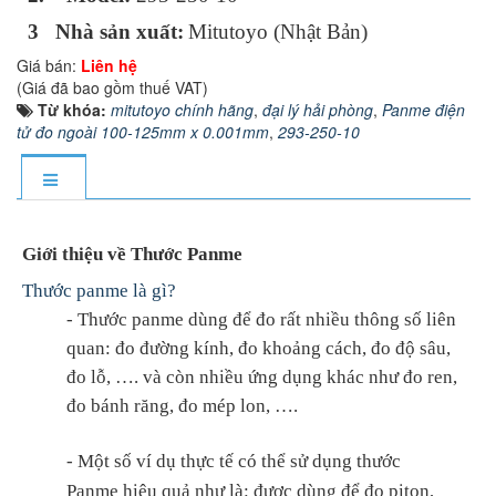
3 Nhà sản xuất:
Mitutoyo (Nhật Bản)
Giá bán:
Liên hệ
(Giá đã bao gồm thuế VAT)
Từ khóa:
mitutoyo chính hãng
,
đại lý hải phòng
,
Panme điện
tử đo ngoài 100-125mm x 0.001mm
,
293-250-10
Giới thiệu về Thước Panme
Thước panme là gì?
- Thước panme dùng để đo rất nhiều thông số liên
quan: đo đường kính, đo khoảng cách, đo độ sâu,
đo lỗ, …. và còn nhiều ứng dụng khác như đo ren,
đo bánh răng, đo mép lon, ….
- Một số ví dụ thực tế có thể sử dụng thước
Panme hiệu quả như là: được dùng để đo piton,