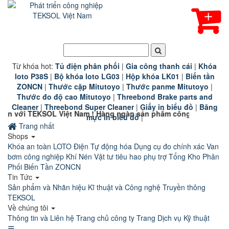
Từ khóa hot:
T
ủ điện phân phối
|
G
ia công thanh cái
|
K
hóa
loto P38S
|
B
ộ khóa loto LG03
|
Hộp khóa LK01
|
B
iến tần
ZONCN
|
Thước cặp Mitutoyo
|
Thước panme Mitutoyo
|
Thước đo độ cao Mitutoyo
|
Threebond Brake parts and
Cleaner
|
Threebond Super Cleaner
|
Giấy in biểu đồ
|
Băng
L Việt Nam ! Hàng ngàn sản phẩm công nghiệp chính hãng chất 
mực in biểu đồ
|
Trang nhất
Shops
Khóa an toàn LOTO
Điện Tự động hóa
Dụng cụ đo chính xác
Van
bơm công nghiệp
Khí Nén
Vật tư tiêu hao phụ trợ
Tổng Kho Phân
Phối Biến Tần ZONCN
Tin Tức
Sản phẩm và Nhãn hiệu
Kĩ thuật và Công nghệ
Truyền thông
TEKSOL
Về chúng tôi
Thông tin và Liên hệ
Trang chủ công ty
Trang Dịch vụ Kỹ thuật
☰