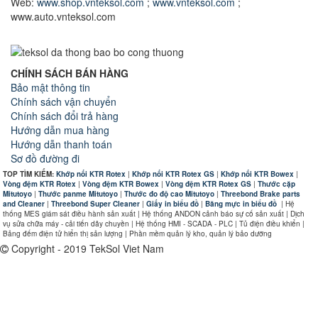
Web:
www.shop.vnteksol.com
;
www.vnteksol.com
;
www.auto.vnteksol.com
CHÍNH SÁCH BÁN HÀNG
Bảo mật thông tin
Chính sách vận chuyển
Chính sách đổi trả hàng
Hướng dẫn mua hàng
Hướng dẫn thanh toán
Sơ đồ đường đi
TOP TÌM KIẾM:
Khớp nối KTR Rotex
|
Khớp nối KTR Rotex GS
|
Khớp nối KTR Bowex
|
Vòng đệm KTR Rotex
|
Vòng đệm KTR Bowex
|
Vòng đệm KTR Rotex GS
|
Thước cặp
Mitutoyo
|
Thước panme Mitutoyo
|
Thước đo độ cao Mitutoyo
|
Threebond Brake parts
and Cleaner
|
Threebond Super Cleaner
|
Giấy in biểu đồ
|
Băng mực in biểu đồ
|
Hệ
thống MES giám sát điều hành sản xuất | Hệ thống ANDON cảnh báo sự cố sản xuất | Dịch
vụ sửa chữa máy - cải tiến dây chuyền | Hệ thống HMI - SCADA - PLC | Tủ điện điều khiển |
Bảng đếm điện tử hiển thị sản lượng | Phần mềm quản lý kho, quản lý bảo dưỡng
Copyright - 2019 TekSol Viet Nam