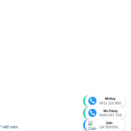
Mr.Huy
0911 110 800
Ms.Trang
0946 087 169
Zalo
 việt nam
OA TEKSOL