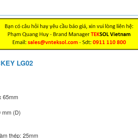
CKEY LG02
 x 65mm
0 mm (D)
hàm thép: 25mm