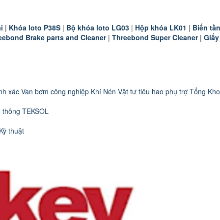
i
|
K
hóa loto P38S
|
B
ộ khóa loto LG03
|
Hộp khóa LK01
|
B
iến t
eebond Brake parts and Cleaner
|
Threebond Super Cleaner
|
Giấy
nh xác
Van bơm công nghiệp
Khí Nén
Vật tư tiêu hao phụ trợ
Tổng Kho
n thông TEKSOL
Kỹ thuật