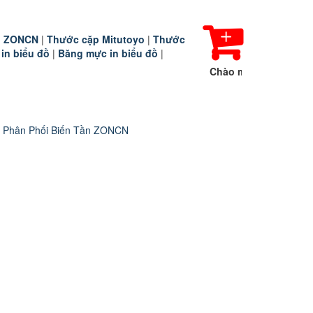
ần ZONCN
|
Thước cặp Mitutoyo
|
Thước
 in biểu đồ
|
Băng mực in biểu đồ
|
Chào mừng Quý khách hàng đã đ
 Phân Phối Biến Tần ZONCN