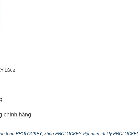
EY LG02
g
 chính hãng
 an toàn PROLOCKEY
,
khóa PROLOCKEY việt nam
,
đại lý PROLOCKEY