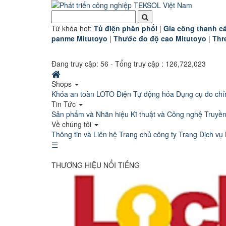
Từ khóa hot:
T
ủ điện phân phối
|
G
ia công thanh cá
panme Mitutoyo
|
Thước đo độ cao Mitutoyo
|
Thr
Đang truy cập:
56
- Tổng truy cập : 126,722,023
Shops
Khóa an toàn LOTO
Điện Tự động hóa
Dụng cụ đo chí
Tin Tức
Sản phẩm và Nhãn hiệu
Kĩ thuật và Công nghệ
Truyề
Về chúng tôi
Thông tin và Liên hệ
Trang chủ công ty
Trang Dịch vụ 
☰
THƯƠNG HIỆU NỔI TIẾNG