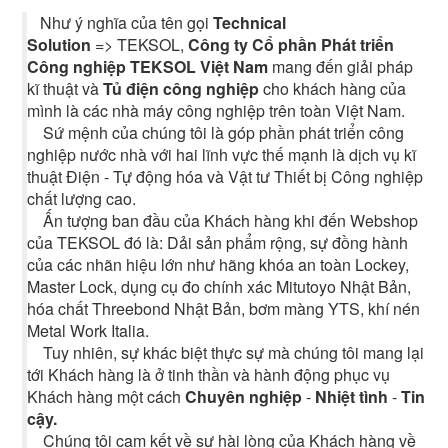
Như ý nghĩa của tên gọi
Technical
Solution
=> TEKSOL,
Công ty Cổ phần Phát triển
Công nghiệp TEKSOL Việt Nam
mang đến giải pháp
kĩ thuật và
Tủ điện công nghiệp
cho khách hàng của
mình là các nhà máy công nghiệp trên toàn Việt Nam.
Sứ mệnh của chúng tôi là góp phần phát triển công
nghiệp nước nhà với hai lĩnh vực thế mạnh là dịch vụ kĩ
thuật Điện - Tự động hóa và Vật tư Thiết bị Công nghiệp
chất lượng cao.
Ấn tượng ban đầu của Khách hàng khi đến Webshop
của TEKSOL đó là: Dải sản phẩm rộng, sự đồng hành
của các nhãn hiệu lớn như hãng khóa an toàn Lockey,
Master Lock, dụng cụ đo chính xác Mitutoyo Nhật Bản,
hóa chất Threebond Nhật Bản, bơm màng YTS, khí nén
Metal Work Italia.
Tuy nhiên, sự khác biệt thực sự mà chúng tôi mang lại
tới Khách hàng là ở tinh thần và hành động phục vụ
Khách hàng một cách
Chuyên nghiệp
-
Nhiệt tình
-
Tin
cậy.
Chúng tôi cam kết về sự hài lòng của Khách hàng về