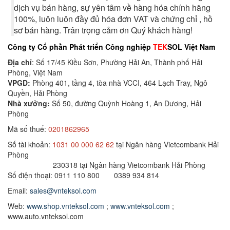
dịch vụ bán hàng, sự yên tâm về hàng hóa chính hãng
100%, luôn luôn đầy đủ hóa đơn VAT và chứng chỉ , hồ
sơ bán hàng. Trân trọng cảm ơn Quý khách hàng!
Công ty Cổ phần Phát triển Công nghiệp
TEK
SOL Việt Nam
Địa chỉ
: Số 17/45 Kiều Sơn, Phường Hải An, Thành phố Hải
Phòng, Việt Nam
VPGD:
Phòng 401, tầng 4, tòa nhà VCCI, 464 Lạch Tray, Ngô
Quyền, Hải Phòng
Nhà xưởng:
Số 50, đường Quỳnh Hoàng 1, An Dương, Hải
Phòng
Mã số thuế:
0201862965
Số tài khoản:
1031 00 000 62 62
tại Ngân hàng Vietcombank Hải
Phòng
230318 tại Ngân hàng Vietcombank Hải Phòng
Số điện thoại: 0911 110 800 0389 934 814
Email:
sales@vnteksol.com
Web:
www.shop.vnteksol.com
;
www.vnteksol.com
;
www.auto.vnteksol.com