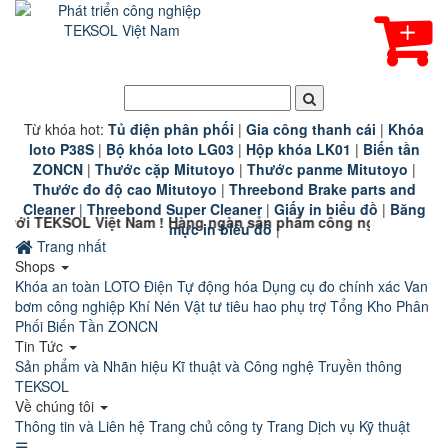
Từ khóa hot:
T
ủ điện phân phối
|
G
ia công thanh cái
|
K
hóa
loto P38S
|
B
ộ khóa loto LG03
|
Hộp khóa LK01
|
B
iến tần
ZONCN
|
Thước cặp Mitutoyo
|
Thước panme Mitutoyo
|
Thước đo độ cao Mitutoyo
|
Threebond Brake parts and
Cleaner
|
Threebond Super Cleaner
|
Giấy in biểu đồ
|
Băng
t Nam ! Hàng ngàn sản phẩm công nghiệp chính hãng chất lượng
mực in biểu đồ
|
Trang nhất
Shops
Khóa an toàn LOTO
Điện Tự động hóa
Dụng cụ đo chính xác
Van
bơm công nghiệp
Khí Nén
Vật tư tiêu hao phụ trợ
Tổng Kho Phân
Phối Biến Tần ZONCN
Tin Tức
Sản phẩm và Nhãn hiệu
Kĩ thuật và Công nghệ
Truyền thông
TEKSOL
Về chúng tôi
Thông tin và Liên hệ
Trang chủ công ty
Trang Dịch vụ Kỹ thuật
☰