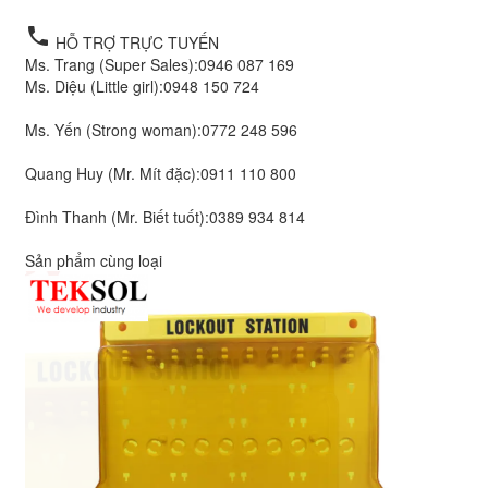
local_phone
HỖ TRỢ TRỰC TUYẾN
Ms. Trang (Super Sales):
0946 087 169
Ms. Diệu (Little girl):
0948 150 724
Ms. Yến (Strong woman):
0772 248 596
Quang Huy (Mr. Mít đặc):
0911 110 800
Đình Thanh (Mr. Biết tuốt):
0389 934 814
Sản phẩm cùng loại