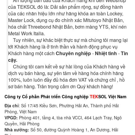
Ấn tượng ban đầu của Khách hàng khi đến Webshop
của TEKSOL đó là: Dải sản phẩm rộng, sự đồng hành
của các nhãn hiệu lớn như hãng khóa an toàn Lockey,
Master Lock, dụng cụ đo chính xác Mitutoyo Nhật Bản,
hóa chất Threebond Nhật Bản, bơm màng YTS, khí nén
Metal Work Italia.
Tuy nhiên, sự khác biệt thực sự mà chúng tôi mang lại
tới Khách hàng là ở tinh thần và hành động phục vụ
Khách hàng một cách
Chuyên nghiệp
-
Nhiệt tình
-
Tin
cậy.
Chúng tôi cam kết về sự hài lòng của Khách hàng về
dịch vụ bán hàng, sự yên tâm về hàng hóa chính hãng
100%, luôn luôn đầy đủ hóa đơn VAT và chứng chỉ , hồ
sơ bán hàng. Trân trọng cảm ơn Quý khách hàng!
Công ty Cổ phần Phát triển Công nghiệp
TEK
SOL Việt Nam
Địa chỉ
: Số 17/45 Kiều Sơn, Phường Hải An, Thành phố Hải
Phòng, Việt Nam
VPGD:
Phòng 401, tầng 4, tòa nhà VCCI, 464 Lạch Tray, Ngô
Quyền, Hải Phòng
Nhà xưởng:
Số 50, đường Quỳnh Hoàng 1, An Dương, Hải