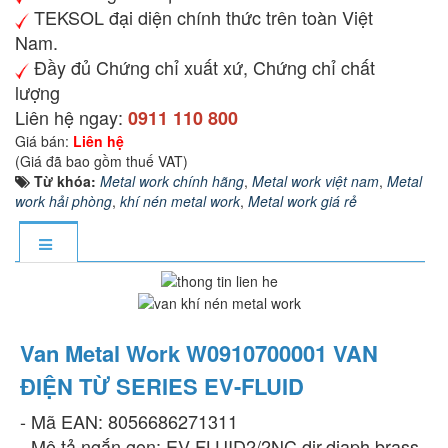
TEKSOL đại diện chính thức trên toàn Việt
Nam.
Đầy đủ Chứng chỉ xuất xứ, Chứng chỉ chất
lượng
Liên hệ ngay:
0911 110 800
Giá bán:
Liên hệ
(Giá đã bao gồm thuế VAT)
Từ khóa:
Metal work chính hãng
,
Metal work việt nam
,
Metal
work hải phòng
,
khí nén metal work
,
Metal work giá rẻ
Van Metal Work W0910700001 VAN
ĐIỆN TỪ SERIES EV-FLUID
- Mã EAN: 8056686271311
- Mô tả ngắn gọn: EV-FLUID2/2NC dir.diaph.brass