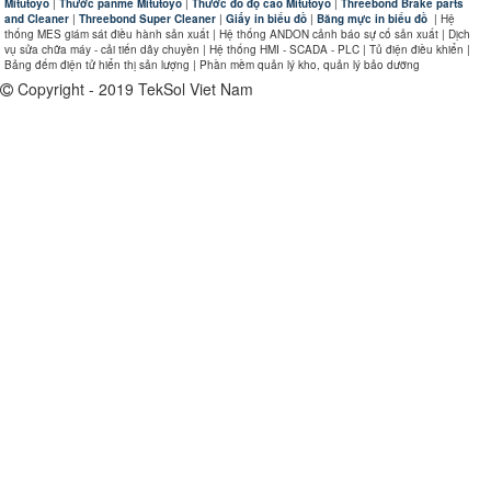
Mitutoyo
|
Thước panme Mitutoyo
|
Thước đo độ cao Mitutoyo
|
Threebond Brake parts
and Cleaner
|
Threebond Super Cleaner
|
Giấy in biểu đồ
|
Băng mực in biểu đồ
|
Hệ
thống MES giám sát điều hành sản xuất | Hệ thống ANDON cảnh báo sự cố sản xuất | Dịch
vụ sửa chữa máy - cải tiến dây chuyền | Hệ thống HMI - SCADA - PLC | Tủ điện điều khiển |
Bảng đếm điện tử hiển thị sản lượng | Phần mềm quản lý kho, quản lý bảo dưỡng
Copyright - 2019 TekSol Viet Nam