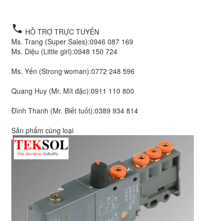
Bộ lọc điều áp Metal Work 5626R166 Hà Nội
local_phone
HỖ TRỢ TRỰC TUYẾN
Ms. Trang (Super Sales):
0946 087 169
Ms. Diệu (Little girl):
0948 150 724
Ms. Yến (Strong woman):
0772 248 596
Quang Huy (Mr. Mít đặc):
0911 110 800
Đình Thanh (Mr. Biết tuốt):
0389 934 814
Sản phẩm cùng loại