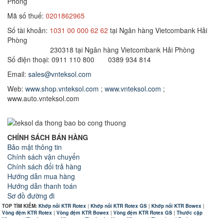
Phòng
Mã số thuế:
0201862965
Số tài khoản:
1031 00 000 62 62
tại Ngân hàng Vietcombank Hải
Phòng
230318 tại Ngân hàng Vietcombank Hải Phòng
Số điện thoại: 0911 110 800 0389 934 814
Email:
sales@vnteksol.com
Web:
www.shop.vnteksol.com
;
www.vnteksol.com
;
www.auto.vnteksol.com
CHÍNH SÁCH BÁN HÀNG
Bảo mật thông tin
Chính sách vận chuyển
Chính sách đổi trả hàng
Hướng dẫn mua hàng
Hướng dẫn thanh toán
Sơ đồ đường đi
TOP TÌM KIẾM:
Khớp nối KTR Rotex
|
Khớp nối KTR Rotex GS
|
Khớp nối KTR Bowex
|
Vòng đệm KTR Rotex
|
Vòng đệm KTR Bowex
|
Vòng đệm KTR Rotex GS
|
Thước cặp