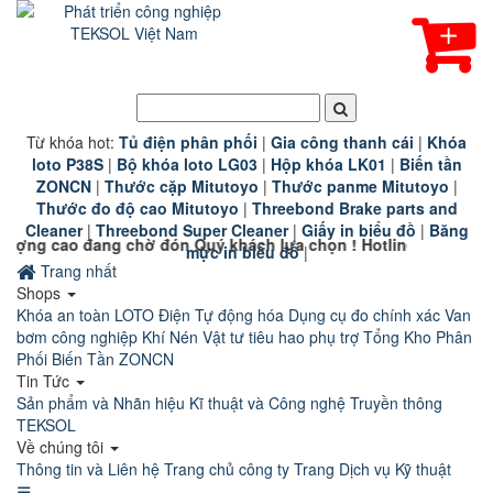
Từ khóa hot:
T
ủ điện phân phối
|
G
ia công thanh cái
|
K
hóa
loto P38S
|
B
ộ khóa loto LG03
|
Hộp khóa LK01
|
B
iến tần
ZONCN
|
Thước cặp Mitutoyo
|
Thước panme Mitutoyo
|
Thước đo độ cao Mitutoyo
|
Threebond Brake parts and
Cleaner
|
Threebond Super Cleaner
|
Giấy in biểu đồ
|
Băng
 chờ đón Quý khách lựa chọn ! Hotline 0911 110 800
mực in biểu đồ
|
Trang nhất
Shops
Khóa an toàn LOTO
Điện Tự động hóa
Dụng cụ đo chính xác
Van
bơm công nghiệp
Khí Nén
Vật tư tiêu hao phụ trợ
Tổng Kho Phân
Phối Biến Tần ZONCN
Tin Tức
Sản phẩm và Nhãn hiệu
Kĩ thuật và Công nghệ
Truyền thông
TEKSOL
Về chúng tôi
Thông tin và Liên hệ
Trang chủ công ty
Trang Dịch vụ Kỹ thuật
☰