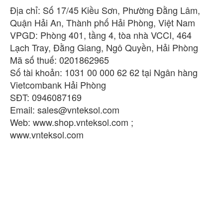
Địa chỉ: Số 17/45 Kiều Sơn, Phường Đằng Lâm,
Quận Hải An, Thành phố Hải Phòng, Việt Nam
VPGD: Phòng 401, tầng 4, tòa nhà VCCI, 464
Lạch Tray, Đằng Giang, Ngô Quyền, Hải Phòng
Mã số thuế: 0201862965
Số tài khoản: 1031 00 000 62 62 tại Ngân hàng
Vietcombank Hải Phòng
SĐT: 0946087169
Email:
sales@vnteksol.com
Web: www.shop.vnteksol.com ;
www.vnteksol.com
Metal work việt nam, Metal
work chính hãng, Metal work hải phòng, Metal
work giá rẻ
Bộ lọc điều áp Metal Work 5626R166 Chính hãng