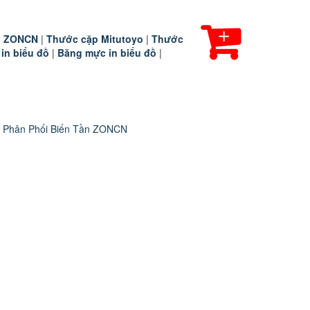
ần ZONCN
|
Thước cặp Mitutoyo
|
Thước
 in biểu đồ
|
Băng mực in biểu đồ
|
 Phân Phối Biến Tần ZONCN