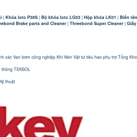
i
|
K
hóa loto P38S
|
B
ộ khóa loto LG03
|
Hộp khóa LK01
|
B
iến t
eebond Brake parts and Cleaner
|
Threebond Super Cleaner
|
Giấy
nh xác
Van bơm công nghiệp
Khí Nén
Vật tư tiêu hao phụ trợ
Tổng Kho
n thông TEKSOL
Kỹ thuật