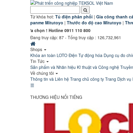
Từ khóa hot:
T
ủ điện phân phối
|
G
ia công thanh cá
panme Mitutoyo
|
Thước đo độ cao Mitutoyo
|
Thr
ọn ! Hotline 0911 110 800
Đang truy cập:
87
- Tổng truy cập : 126,732,961
Shops
Khóa an toàn LOTO
Điện Tự động hóa
Dụng cụ đo chí
Tin Tức
Sản phẩm và Nhãn hiệu
Kĩ thuật và Công nghệ
Truyề
Về chúng tôi
Thông tin và Liên hệ
Trang chủ công ty
Trang Dịch vụ 
☰
THƯƠNG HIỆU NỔI TIẾNG