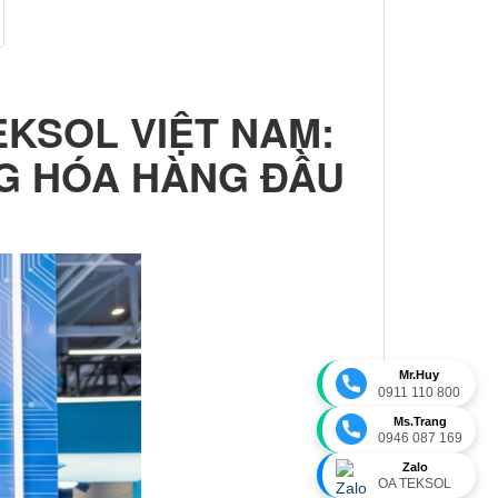
EKSOL VIỆT NAM:
NG HÓA HÀNG ĐẦU
Mr.Huy
0911 110 800
Ms.Trang
0946 087 169
Zalo
OA TEKSOL