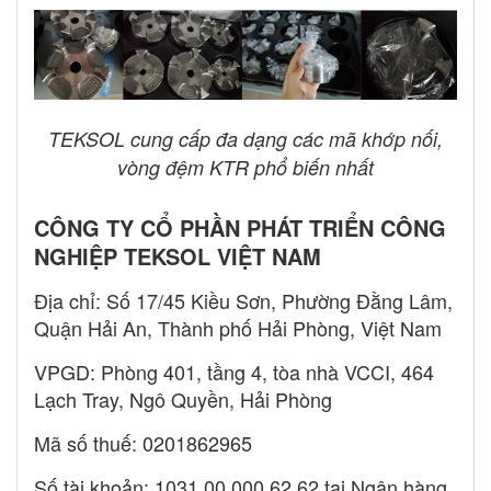
TEKSOL cung cấp đa dạng các mã khớp nối,
vòng đệm KTR phổ biến nhất
CÔNG TY CỔ PHẦN PHÁT TRIỂN CÔNG
NGHIỆP TEKSOL VIỆT NAM
Địa chỉ: Số 17/45 Kiều Sơn, Phường Đằng Lâm,
Quận Hải An, Thành phố Hải Phòng, Việt Nam
VPGD: Phòng 401, tầng 4, tòa nhà VCCI, 464
Lạch Tray, Ngô Quyền, Hải Phòng
Mã số thuế: 0201862965
Số tài khoản: 1031 00 000 62 62 tại Ngân hàng