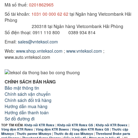
Mã số thuế:
0201862965
Số tài khoản:
1031 00 000 62 62
tại Ngân hàng Vietcombank Hải
Phòng
230318 tại Ngân hàng Vietcombank Hải Phòng
Số điện thoại: 0911 110 800 0389 934 814
Email:
sales@vnteksol.com
Web:
www.shop.vnteksol.com
;
www.vnteksol.com
;
www.auto.vnteksol.com
CHÍNH SÁCH BÁN HÀNG
Bảo mật thông tin
Chính sách vận chuyển
Chính sách đổi trả hàng
Hướng dẫn mua hàng
Hướng dẫn thanh toán
Sơ đồ đường đi
TOP TÌM KIẾM:
Khớp nối KTR Rotex
|
Khớp nối KTR Rotex GS
|
Khớp nối KTR Bowex
|
Vòng đệm KTR Rotex
|
Vòng đệm KTR Bowex
|
Vòng đệm KTR Rotex GS
|
Thước cặp
Mitutoyo
|
Thước panme Mitutoyo
|
Thước đo độ cao Mitutoyo
|
Threebond Brake parts