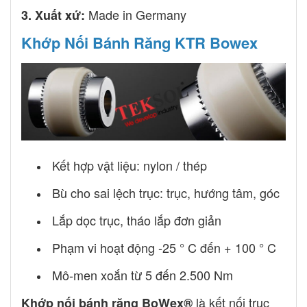
Made in Germany
3.
Xuất xứ:
Khớp Nối Bánh Răng KTR Bowex
Khớp nối bowex ktr
Kết hợp vật liệu: nylon / thép
Bù cho sai lệch trục: trục, hướng tâm, góc
Lắp dọc trục, tháo lắp đơn giản
Phạm vi hoạt động -25 ° C đến + 100 ° C
Mô-men xoắn từ 5 đến 2.500 Nm
là kết nối trục
Khớp nối bánh răng BoWex®