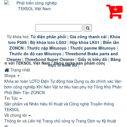
Từ khóa hot:
T
ủ điện phân phối
|
G
ia công thanh cái
|
K
hóa
loto P38S
|
B
ộ khóa loto LG03
|
Hộp khóa LK01
|
B
iến tần
ZONCN
|
Thước cặp Mitutoyo
|
Thước panme Mitutoyo
|
Thước đo độ cao Mitutoyo
|
Threebond Brake parts and
Cleaner
|
Threebond Super Cleaner
|
Giấy in biểu đồ
|
Băng
 Việt Nam ! Hàng ngàn sản phẩm công nghiệp chính hãng chất 
mực in biểu đồ
|
Trang nhất
Shops
Khóa an toàn LOTO
Điện Tự động hóa
Dụng cụ đo chính xác
Van
bơm công nghiệp
Khí Nén
Vật tư tiêu hao phụ trợ
Tổng Kho Phân
Phối Biến Tần ZONCN
Tin Tức
Sản phẩm và Nhãn hiệu
Kĩ thuật và Công nghệ
Truyền thông
TEKSOL
Về chúng tôi
Thông tin và Liên hệ
Trang chủ công ty
Trang Dịch vụ Kỹ thuật
☰