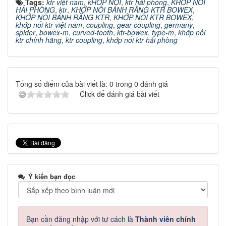
Tags:
ktr việt nam
,
kHỚP NỐI
,
ktr hải phòng
,
KHỚP NỐI
HẢI PHÒNG
,
ktr
,
KHỚP NỐI BÁNH RĂNG KTR BOWEX
,
KHỚP NỐI BÁNH RĂNG KTR
,
KHỚP NỐI KTR BOWEX
,
khớp nối ktr việt nam
,
coupling
,
gear-coupling
,
germany
,
spider
,
bowex-m
,
curved-tooth
,
ktr-bowex
,
type-m
,
khớp nối
ktr chính hãng
,
ktr coupling
,
khớp nối ktr hải phòng
Tổng số điểm của bài viết là: 0 trong 0 đánh giá
Click để đánh giá bài viết
Ý kiến bạn đọc
Bạn cần đăng nhập với tư cách là
Thành viên chính