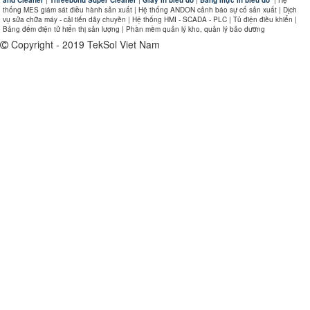
and Cleaner
|
Threebond Super Cleaner
|
Giấy in biểu đồ
|
Băng mực in biểu đồ
|
Hệ
thống MES giám sát điều hành sản xuất | Hệ thống ANDON cảnh báo sự cố sản xuất | Dịch
vụ sửa chữa máy - cải tiến dây chuyền | Hệ thống HMI - SCADA - PLC | Tủ điện điều khiển |
Bảng đếm điện tử hiển thị sản lượng | Phần mềm quản lý kho, quản lý bảo dưỡng
Copyright - 2019 TekSol Viet Nam