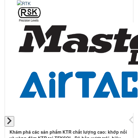
Khám phá các sản phẩm KTR chất lượng cao: khớp nối
và vòng đệm KTR tại TEKSOL. Độ bền vượt trội, hiệu