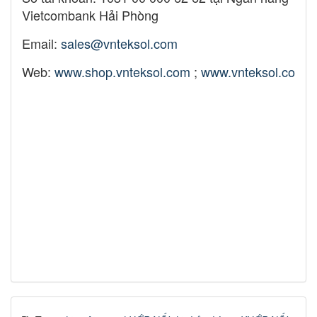
Vietcombank Hải Phòng
Email:
sales@vnteksol.com
Web:
www.shop.vnteksol.com
;
www.vnteksol.com
bowex-m , coupling , curved-tooth , gear-
coupling , germany , ktr , ktr-
bowex , spider , type-m, KHỚP NỐI BÁNH
RĂNG KTR BOWEX , KHỚP NỐI BÁNH RĂNG
KTR , KHỚP NỐI KTR BOWEX ,kHỚP NỐI,
KHỚP NỐI HẢI PHÒNG, ktr ,ktr việt nam, ktr hải
phòng , khớp nối ktr chính hãng, ktr coupling,
khớp nối ktr việt nam, khớp nối ktr hải phòng