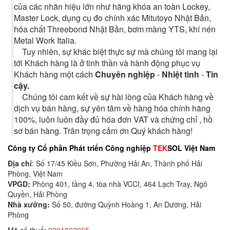
của các nhãn hiệu lớn như hãng khóa an toàn Lockey,
Master Lock, dụng cụ đo chính xác Mitutoyo Nhật Bản,
hóa chất Threebond Nhật Bản, bơm màng YTS, khí nén
Metal Work Italia.
Tuy nhiên, sự khác biệt thực sự mà chúng tôi mang lại
tới Khách hàng là ở tinh thần và hành động phục vụ
Khách hàng một cách
Chuyên nghiệp
-
Nhiệt tình
-
Tin
cậy.
Chúng tôi cam kết về sự hài lòng của Khách hàng về
dịch vụ bán hàng, sự yên tâm về hàng hóa chính hãng
100%, luôn luôn đầy đủ hóa đơn VAT và chứng chỉ , hồ
sơ bán hàng. Trân trọng cảm ơn Quý khách hàng!
Công ty Cổ phần Phát triển Công nghiệp
TEK
SOL Việt Nam
Địa chỉ
: Số 17/45 Kiều Sơn, Phường Hải An, Thành phố Hải
Phòng, Việt Nam
VPGD:
Phòng 401, tầng 4, tòa nhà VCCI, 464 Lạch Tray, Ngô
Quyền, Hải Phòng
Nhà xưởng:
Số 50, đường Quỳnh Hoàng 1, An Dương, Hải
Phòng
Mã số thuế:
0201862965