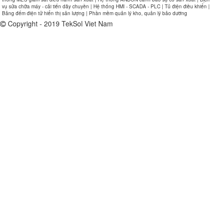
vụ sửa chữa máy - cải tiến dây chuyền | Hệ thống HMI - SCADA - PLC | Tủ điện điều khiển |
Bảng đếm điện tử hiển thị sản lượng | Phần mềm quản lý kho, quản lý bảo dưỡng
Copyright - 2019 TekSol Viet Nam