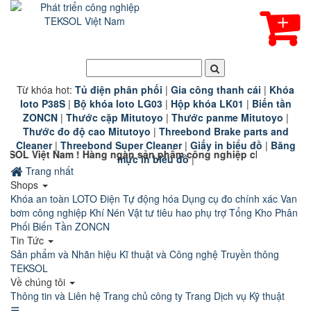
Từ khóa hot:
T
ủ điện phân phối
|
G
ia công thanh cái
|
K
hóa
loto P38S
|
B
ộ khóa loto LG03
|
Hộp khóa LK01
|
B
iến tần
ZONCN
|
Thước cặp Mitutoyo
|
Thước panme Mitutoyo
|
Thước đo độ cao Mitutoyo
|
Threebond Brake parts and
Cleaner
|
Threebond Super Cleaner
|
Giấy in biểu đồ
|
Băng
m ! Hàng ngàn sản phẩm công nghiệp chính hãng chất lượng cao
mực in biểu đồ
|
Trang nhất
Shops
Khóa an toàn LOTO
Điện Tự động hóa
Dụng cụ đo chính xác
Van
bơm công nghiệp
Khí Nén
Vật tư tiêu hao phụ trợ
Tổng Kho Phân
Phối Biến Tần ZONCN
Tin Tức
Sản phẩm và Nhãn hiệu
Kĩ thuật và Công nghệ
Truyền thông
TEKSOL
Về chúng tôi
Thông tin và Liên hệ
Trang chủ công ty
Trang Dịch vụ Kỹ thuật
☰