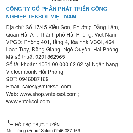
CÔNG TY CỔ PHẦN PHÁT TRIỂN CÔNG
NGHIỆP TEKSOL VIỆT NAM
Địa chỉ: Số 17/45 Kiều Sơn, Phường Đằng Lâm,
Quận Hải An, Thành phố Hải Phòng, Việt Nam
VPGD: Phòng 401, tầng 4, tòa nhà VCCI, 464
Lạch Tray, Đằng Giang, Ngô Quyền, Hải Phòng
Mã số thuế: 0201862965
Số tài khoản: 1031 00 000 62 62 tại Ngân hàng
Vietcombank Hải Phòng
SĐT: 0946087169
Email:
sales@vnteksol.com
Web: www.shop.vnteksol.com ;
www.vnteksol.com
Cảm biến đơn Metal Work,
cảm biến metal work, Metal work việt nam
local_phone
HỖ TRỢ TRỰC TUYẾN
Ms. Trang (Super Sales):
0946 087 169