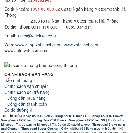
Số tài khoản:
1031 00 000 62 62
tại Ngân hàng Vietcombank Hải
Phòng
230318 tại Ngân hàng Vietcombank Hải Phòng
Số điện thoại: 0911 110 800 0389 934 814
Email:
sales@vnteksol.com
Web:
www.shop.vnteksol.com
;
www.vnteksol.com
;
www.auto.vnteksol.com
CHÍNH SÁCH BÁN HÀNG
Bảo mật thông tin
Chính sách vận chuyển
Chính sách đổi trả hàng
Hướng dẫn mua hàng
Hướng dẫn thanh toán
Sơ đồ đường đi
TOP TÌM KIẾM:
Khớp nối KTR Rotex
|
Khớp nối KTR Rotex GS
|
Khớp nối KTR Bowex
|
Vòng đệm KTR Rotex
|
Vòng đệm KTR Bowex
|
Vòng đệm KTR Rotex GS
|
Thước cặp
Mitutoyo
|
Thước panme Mitutoyo
|
Thước đo độ cao Mitutoyo
|
Threebond Brake parts
and Cleaner
|
Threebond Super Cleaner
|
Giấy in biểu đồ
|
Băng mực in biểu đồ
|
Hệ
thống MES giám sát điều hành sản xuất | Hệ thống ANDON cảnh báo sự cố sản xuất | Dịch