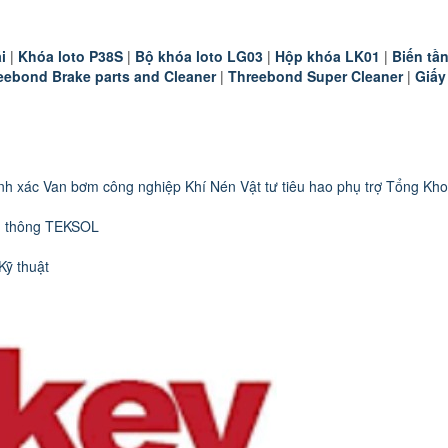
i
|
K
hóa loto P38S
|
B
ộ khóa loto LG03
|
Hộp khóa LK01
|
B
iến t
eebond Brake parts and Cleaner
|
Threebond Super Cleaner
|
Giấy
nh xác
Van bơm công nghiệp
Khí Nén
Vật tư tiêu hao phụ trợ
Tổng Kho
n thông TEKSOL
Kỹ thuật