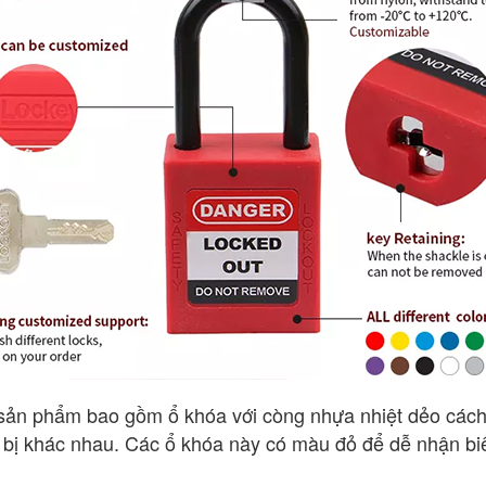
ản phẩm bao gồm ổ khóa với còng nhựa nhiệt dẻo các
 bị khác nhau. Các ổ khóa này có màu đỏ để dễ nhận biế