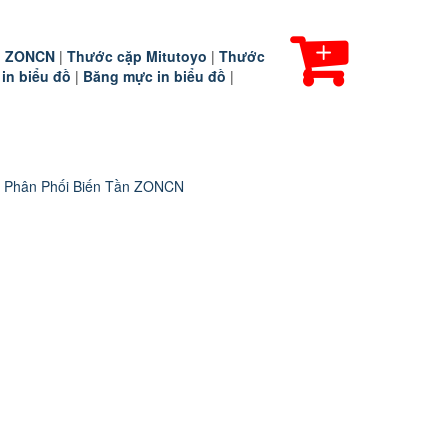
ần ZONCN
|
Thước cặp Mitutoyo
|
Thước
 in biểu đồ
|
Băng mực in biểu đồ
|
 Phân Phối Biến Tần ZONCN