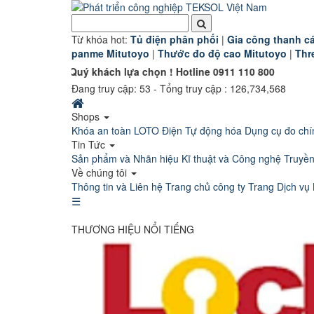
Từ khóa hot:
T
ủ điện phân phối
|
G
ia công thanh cá
panme Mitutoyo
|
Thước đo độ cao Mitutoyo
|
Thr
 Quý khách lựa chọn ! Hotline 0911 110 800
Đang truy cập:
53
- Tổng truy cập : 126,734,568
Shops
Khóa an toàn LOTO
Điện Tự động hóa
Dụng cụ đo chí
Tin Tức
Sản phẩm và Nhãn hiệu
Kĩ thuật và Công nghệ
Truyề
Về chúng tôi
Thông tin và Liên hệ
Trang chủ công ty
Trang Dịch vụ 
☰
THƯƠNG HIỆU NỔI TIẾNG