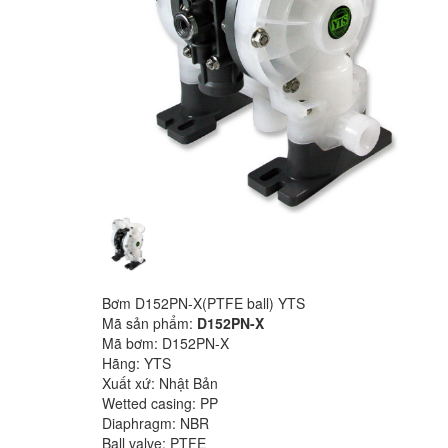
Bơm D152PN-X(PTFE ball) YTS
Mã sản phẩm:
D152PN-X
Mã bơm: D152PN-X
Hãng: YTS
Xuất xứ: Nhật Bản
Wetted casing: PP
Diaphragm: NBR
Ball valve: PTFE