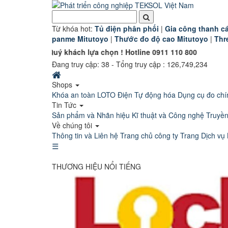
Từ khóa hot:
T
ủ điện phân phối
|
G
ia công thanh cá
panme Mitutoyo
|
Thước đo độ cao Mitutoyo
|
Thr
n Quý khách lựa chọn ! Hotline 0911 110 800
Đang truy cập:
38
- Tổng truy cập : 126,749,234
Shops
Khóa an toàn LOTO
Điện Tự động hóa
Dụng cụ đo chí
Tin Tức
Sản phẩm và Nhãn hiệu
Kĩ thuật và Công nghệ
Truyề
Về chúng tôi
Thông tin và Liên hệ
Trang chủ công ty
Trang Dịch vụ 
☰
THƯƠNG HIỆU NỔI TIẾNG