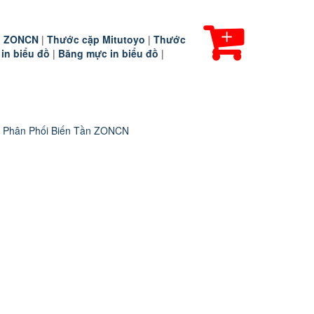
ần ZONCN
|
Thước cặp Mitutoyo
|
Thước
 in biểu đồ
|
Băng mực in biểu đồ
|
 Phân Phối Biến Tần ZONCN