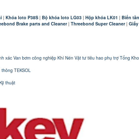
i
|
K
hóa loto P38S
|
B
ộ khóa loto LG03
|
Hộp khóa LK01
|
B
iến t
eebond Brake parts and Cleaner
|
Threebond Super Cleaner
|
Giấy
nh xác
Van bơm công nghiệp
Khí Nén
Vật tư tiêu hao phụ trợ
Tổng Kho
n thông TEKSOL
Kỹ thuật