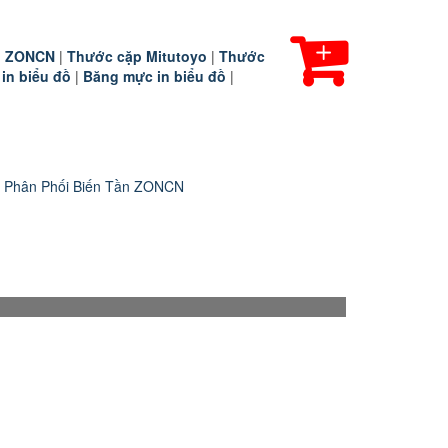
ần ZONCN
|
Thước cặp Mitutoyo
|
Thước
 in biểu đồ
|
Băng mực in biểu đồ
|
 Phân Phối Biến Tần ZONCN