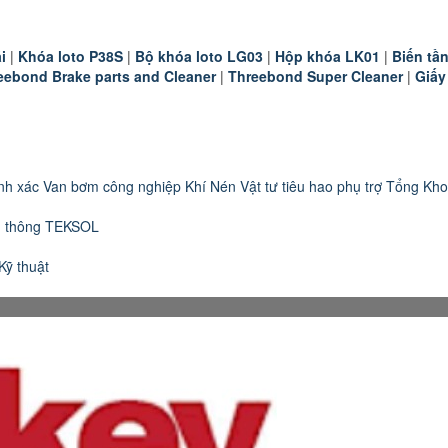
i
|
K
hóa loto P38S
|
B
ộ khóa loto LG03
|
Hộp khóa LK01
|
B
iến t
eebond Brake parts and Cleaner
|
Threebond Super Cleaner
|
Giấy
nh xác
Van bơm công nghiệp
Khí Nén
Vật tư tiêu hao phụ trợ
Tổng Kho
n thông TEKSOL
Kỹ thuật