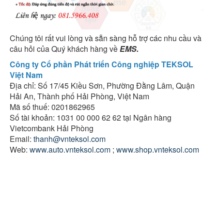
Chúng tôi rất vui lòng và sẵn sàng hỗ trợ các nhu cầu và
câu hỏi của Quý khách hàng về
EMS.
Công ty Cổ phần Phát triển Công nghiệp TEKSOL
Việt Nam
Địa chỉ: Số 17/45 Kiều Sơn, Phường Đằng Lâm, Quận
Hải An, Thành phố Hải Phòng, Việt Nam
Mã số thuế: 0201862965
Số tài khoản: 1031 00 000 62 62 tại Ngân hàng
Vietcombank Hải Phòng
Email:
thanh@vnteksol.com
Web:
www.auto.vnteksol.com
;
www.shop.vnteksol.com
Giai phap cong nghe, Ky thuat Hai phong , Phần
mềm TEKSOL Việt nam,
PHƯƠNG PHÁP GIẢI QUYẾT BÀI TOÁN LẬP TRÌNH,
PLC, Lập trình PLC Hải Phòng ,Lập trình HMI Hải Phòng