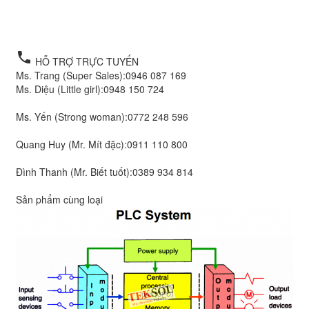
,Cách lập trình PC ,Cách lập trình PLC ,Cách lập trình
PLC Hải Phòng
local_phone
HỖ TRỢ TRỰC TUYẾN
Ms. Trang (Super Sales):
0946 087 169
Ms. Diệu (Little girl):
0948 150 724
Ms. Yến (Strong woman):
0772 248 596
Quang Huy (Mr. Mít đặc):
0911 110 800
Đình Thanh (Mr. Biết tuốt):
0389 934 814
Sản phẩm cùng loại