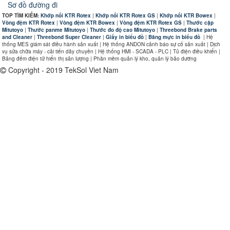
Sơ đồ đường đi
TOP TÌM KIẾM:
Khớp nối KTR Rotex
|
Khớp nối KTR Rotex GS
|
Khớp nối KTR Bowex
|
Vòng đệm KTR Rotex
|
Vòng đệm KTR Bowex
|
Vòng đệm KTR Rotex GS
|
Thước cặp
Mitutoyo
|
Thước panme Mitutoyo
|
Thước đo độ cao Mitutoyo
|
Threebond Brake parts
and Cleaner
|
Threebond Super Cleaner
|
Giấy in biểu đồ
|
Băng mực in biểu đồ
|
Hệ
thống MES giám sát điều hành sản xuất | Hệ thống ANDON cảnh báo sự cố sản xuất | Dịch
vụ sửa chữa máy - cải tiến dây chuyền | Hệ thống HMI - SCADA - PLC | Tủ điện điều khiển |
Bảng đếm điện tử hiển thị sản lượng | Phần mềm quản lý kho, quản lý bảo dưỡng
Copyright - 2019 TekSol Viet Nam