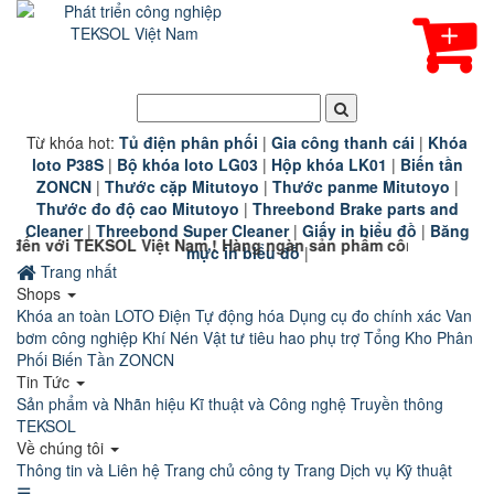
Từ khóa hot:
T
ủ điện phân phối
|
G
ia công thanh cái
|
K
hóa
loto P38S
|
B
ộ khóa loto LG03
|
Hộp khóa LK01
|
B
iến tần
ZONCN
|
Thước cặp Mitutoyo
|
Thước panme Mitutoyo
|
Thước đo độ cao Mitutoyo
|
Threebond Brake parts and
Cleaner
|
Threebond Super Cleaner
|
Giấy in biểu đồ
|
Băng
Việt Nam ! Hàng ngàn sản phẩm công nghiệp chính hãng chất l
mực in biểu đồ
|
Trang nhất
Shops
Khóa an toàn LOTO
Điện Tự động hóa
Dụng cụ đo chính xác
Van
bơm công nghiệp
Khí Nén
Vật tư tiêu hao phụ trợ
Tổng Kho Phân
Phối Biến Tần ZONCN
Tin Tức
Sản phẩm và Nhãn hiệu
Kĩ thuật và Công nghệ
Truyền thông
TEKSOL
Về chúng tôi
Thông tin và Liên hệ
Trang chủ công ty
Trang Dịch vụ Kỹ thuật
☰