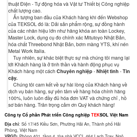
thuật Điện - Tự động hóa và Vật tư Thiết bị Công nghiệp
chất lượng cao.
Ấn tượng ban đầu của Khách hàng khi đến Webshop
của TEKSOL đó là: Dải sản phẩm rộng, sự đồng hành
của các nhãn hiệu lớn như hãng khóa an toàn Lockey,
Master Lock, dụng cụ đo chính xác Mitutoyo Nhật Bản,
hóa chất Threebond Nhật Bản, bơm màng YTS, khí nén
Metal Work Italia.
Tuy nhiên, sự khác biệt thực sự mà chúng tôi mang lại
tới Khách hàng là ở tinh thần và hành động phục vụ
Khách hàng một cách
Chuyên nghiệp
-
Nhiệt tình
-
Tin
cậy.
Chúng tôi cam kết về sự hài lòng của Khách hàng về
dịch vụ bán hàng, sự yên tâm về hàng hóa chính hãng
100%, luôn luôn đầy đủ hóa đơn VAT và chứng chỉ , hồ
sơ bán hàng. Trân trọng cảm ơn Quý khách hàng!
Công ty Cổ phần Phát triển Công nghiệp
TEK
SOL Việt Nam
Địa chỉ
: Số 17/45 Kiều Sơn, Phường Hải An, Thành phố Hải
Phòng, Việt Nam
VPGD:
Phòng 401, tầng 4, tòa nhà VCCI, 464 Lạch Tray, Ngô