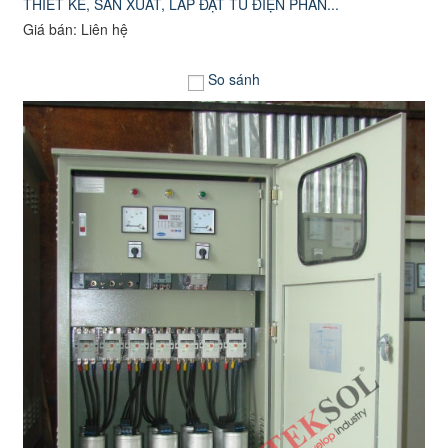
THIẾT KÊ, SẢN XUẤT, LẮP ĐẶT TỦ ĐIỆN PHÂN...
Giá bán: Liên hệ
So sánh