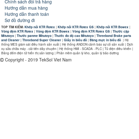
Chính sách đổi trả hàng
Hướng dẫn mua hàng
Hướng dẫn thanh toán
Sơ đồ đường đi
TOP TÌM KIẾM:
Khớp nối KTR Rotex
|
Khớp nối KTR Rotex GS
|
Khớp nối KTR Bowex
|
Vòng đệm KTR Rotex
|
Vòng đệm KTR Bowex
|
Vòng đệm KTR Rotex GS
|
Thước cặp
Mitutoyo
|
Thước panme Mitutoyo
|
Thước đo độ cao Mitutoyo
|
Threebond Brake parts
and Cleaner
|
Threebond Super Cleaner
|
Giấy in biểu đồ
|
Băng mực in biểu đồ
|
Hệ
thống MES giám sát điều hành sản xuất | Hệ thống ANDON cảnh báo sự cố sản xuất | Dịch
vụ sửa chữa máy - cải tiến dây chuyền | Hệ thống HMI - SCADA - PLC | Tủ điện điều khiển |
Bảng đếm điện tử hiển thị sản lượng | Phần mềm quản lý kho, quản lý bảo dưỡng
Copyright - 2019 TekSol Viet Nam