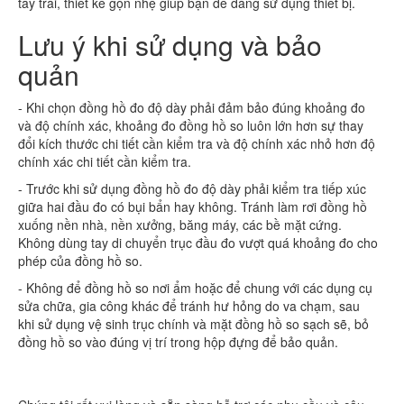
tay trái, thiết kế gọn nhẹ giúp bạn dễ dàng sử dụng thiết bị.
Lưu ý khi sử dụng và bảo
quản
- Khi chọn đồng hồ đo độ dày phải đảm bảo đúng khoảng đo
và độ chính xác, khoảng đo đồng hồ so luôn lớn hơn sự thay
đổi kích thước chi tiết cần kiểm tra và độ chính xác nhỏ hơn độ
chính xác chi tiết cần kiểm tra.
- Trước khi sử dụng đồng hồ đo độ dày phải kiểm tra tiếp xúc
giữa hai đầu đo có bụi bẩn hay không. Tránh làm rơi đồng hồ
xuống nền nhà, nền xưởng, băng máy, các bề mặt cứng.
Không dùng tay di chuyển trục đầu đo vượt quá khoảng đo cho
phép của đồng hồ so.
- Không để đồng hồ so nơi ẩm hoặc để chung với các dụng cụ
sửa chữa, gia công khác để tránh hư hỏng do va chạm, sau
khi sử dụng vệ sinh trục chính và mặt đồng hồ so sạch sẽ, bỏ
đồng hồ so vào đúng vị trí trong hộp đựng để bảo quản.