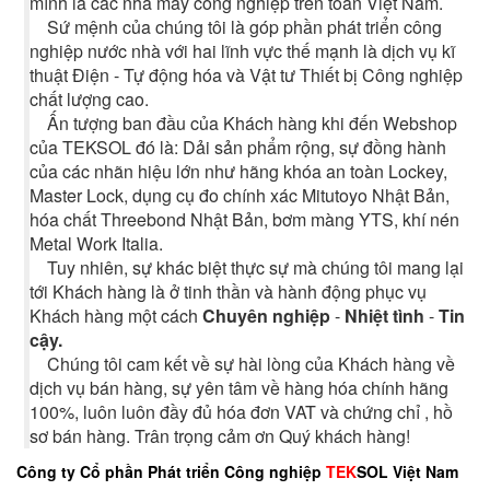
mình là các nhà máy công nghiệp trên toàn Việt Nam.
Sứ mệnh của chúng tôi là góp phần phát triển công
nghiệp nước nhà với hai lĩnh vực thế mạnh là dịch vụ kĩ
thuật Điện - Tự động hóa và Vật tư Thiết bị Công nghiệp
chất lượng cao.
Ấn tượng ban đầu của Khách hàng khi đến Webshop
của TEKSOL đó là: Dải sản phẩm rộng, sự đồng hành
của các nhãn hiệu lớn như hãng khóa an toàn Lockey,
Master Lock, dụng cụ đo chính xác Mitutoyo Nhật Bản,
hóa chất Threebond Nhật Bản, bơm màng YTS, khí nén
Metal Work Italia.
Tuy nhiên, sự khác biệt thực sự mà chúng tôi mang lại
tới Khách hàng là ở tinh thần và hành động phục vụ
Khách hàng một cách
Chuyên nghiệp
-
Nhiệt tình
-
Tin
cậy.
Chúng tôi cam kết về sự hài lòng của Khách hàng về
dịch vụ bán hàng, sự yên tâm về hàng hóa chính hãng
100%, luôn luôn đầy đủ hóa đơn VAT và chứng chỉ , hồ
sơ bán hàng. Trân trọng cảm ơn Quý khách hàng!
Công ty Cổ phần Phát triển Công nghiệp
TEK
SOL Việt Nam