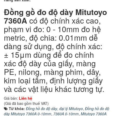
Đồng gồ đo độ dày Mitutoyo
7360A
có độ chính xác cao,
phạm vi đo: 0 - 10mm đo hệ
metric, độ chia: 0.01mm dễ
dàng sử dụng, độ chính xác:
± 15μm dùng để đo chính
xác độ dày của giấy, màng
PE, nilong, màng phim, dây,
kim loại tấm, định lượng giấy
và các vật liệu khác tương tự.
Giá bán:
Liên hệ
(Giá đã bao gồm thuế VAT)
Từ khóa:
Đồng hồ đo độ dày
,
đại lý Mitutoyo
,
Đồng hồ đo độ
dày Mitutoyo 7360A 0-10mm
,
7360A 0-10mm
,
Mitutoyo 7360A