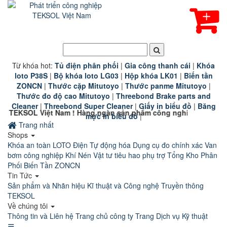
Từ khóa hot:
T
ủ điện phân phối
|
G
ia công thanh cái
|
K
hóa
loto P38S
|
B
ộ khóa loto LG03
|
Hộp khóa LK01
|
B
iến tần
ZONCN
|
Thước cặp Mitutoyo
|
Thước panme Mitutoyo
|
Thước đo độ cao Mitutoyo
|
Threebond Brake parts and
Cleaner
|
Threebond Super Cleaner
|
Giấy in biểu đồ
|
Băng
Nam ! Hàng ngàn sản phẩm công nghiệp chính hãng chất lượng 
mực in biểu đồ
|
Trang nhất
Shops
Khóa an toàn LOTO
Điện Tự động hóa
Dụng cụ đo chính xác
Van
bơm công nghiệp
Khí Nén
Vật tư tiêu hao phụ trợ
Tổng Kho Phân
Phối Biến Tần ZONCN
Tin Tức
Sản phẩm và Nhãn hiệu
Kĩ thuật và Công nghệ
Truyền thông
TEKSOL
Về chúng tôi
Thông tin và Liên hệ
Trang chủ công ty
Trang Dịch vụ Kỹ thuật
☰