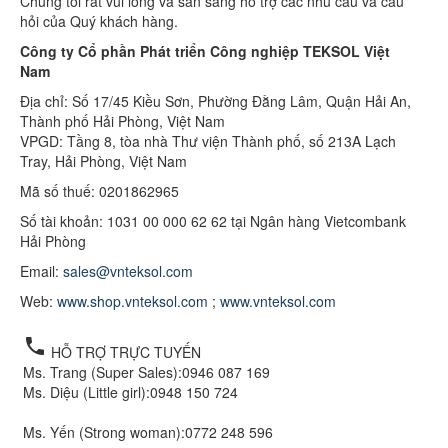
Chúng tôi rất vui lòng và sẵn sàng hỗ trợ các nhu cầu và câu
hỏi của Quý khách hàng.
Công ty Cổ phần Phát triển Công nghiệp
TEK
SOL Việt
Nam
Địa chỉ: Số 17/45 Kiều Sơn, Phường Đằng Lâm, Quận Hải An,
Thành phố Hải Phòng, Việt Nam
VPGD: Tầng 8, tòa nhà Thư viện Thành phố, số 213A Lạch
Tray, Hải Phòng, Việt Nam
Mã số thuế: 0201862965
Số tài khoản: 1031 00 000 62 62 tại Ngân hàng Vietcombank
Hải Phòng
Email:
sales@vnteksol.com
Web:
www.shop.vnteksol.com
;
www.vnteksol.com
local_phone
HỖ TRỢ TRỰC TUYẾN
Ms. Trang (Super Sales):
0946 087 169
Ms. Diệu (Little girl):
0948 150 724
Ms. Yến (Strong woman):
0772 248 596