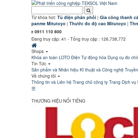
Từ khóa hot:
T
ủ điện phân phối
|
G
ia công thanh cá
panme Mitutoyo
|
Thước đo độ cao Mitutoyo
|
Thr
tline 0911 110 800
Đang truy cập:
41
- Tổng truy cập : 126,738,772
Shops
Khóa an toàn LOTO
Điện Tự động hóa
Dụng cụ đo chí
Tin Tức
Sản phẩm và Nhãn hiệu
Kĩ thuật và Công nghệ
Truyề
Về chúng tôi
Thông tin và Liên hệ
Trang chủ công ty
Trang Dịch vụ 
☰
THƯƠNG HIỆU NỔI TIẾNG