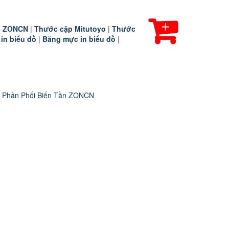
ần ZONCN
|
Thước cặp Mitutoyo
|
Thước
 in biểu đồ
|
Băng mực in biểu đồ
|
 Phân Phối Biến Tần ZONCN