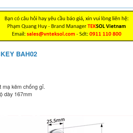
OCKEY BAH02
ặt mạ kẽm chống gỉ.
 độ dày 167mm