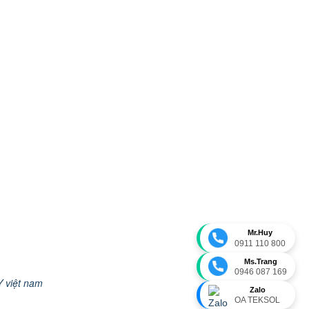
Mr.Huy
0911 110 800
Ms.Trang
0946 087 169
 việt nam
Zalo
OA TEKSOL