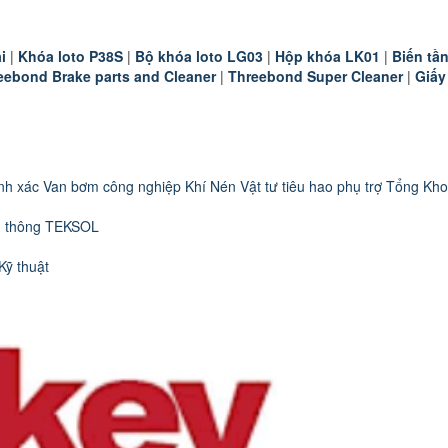
i
|
K
hóa loto P38S
|
B
ộ khóa loto LG03
|
Hộp khóa LK01
|
B
iến t
eebond Brake parts and Cleaner
|
Threebond Super Cleaner
|
Giấy
nh xác
Van bơm công nghiệp
Khí Nén
Vật tư tiêu hao phụ trợ
Tổng Kho
n thông TEKSOL
Kỹ thuật