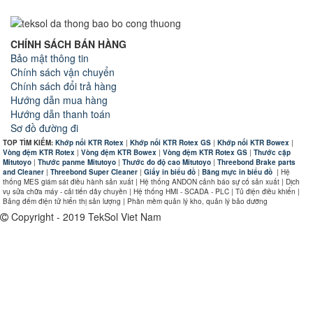
CHÍNH SÁCH BÁN HÀNG
Bảo mật thông tin
Chính sách vận chuyển
Chính sách đổi trả hàng
Hướng dẫn mua hàng
Hướng dẫn thanh toán
Sơ đồ đường đi
TOP TÌM KIẾM:
Khớp nối KTR Rotex
|
Khớp nối KTR Rotex GS
|
Khớp nối KTR Bowex
|
Vòng đệm KTR Rotex
|
Vòng đệm KTR Bowex
|
Vòng đệm KTR Rotex GS
|
Thước cặp
Mitutoyo
|
Thước panme Mitutoyo
|
Thước đo độ cao Mitutoyo
|
Threebond Brake parts
and Cleaner
|
Threebond Super Cleaner
|
Giấy in biểu đồ
|
Băng mực in biểu đồ
|
Hệ
thống MES giám sát điều hành sản xuất | Hệ thống ANDON cảnh báo sự cố sản xuất | Dịch
vụ sửa chữa máy - cải tiến dây chuyền | Hệ thống HMI - SCADA - PLC | Tủ điện điều khiển |
Bảng đếm điện tử hiển thị sản lượng | Phần mềm quản lý kho, quản lý bảo dưỡng
Copyright - 2019 TekSol Viet Nam