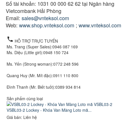
Số tài khoản: 1031 00 000 62 62 tại Ngân hàng
Vietcombank Hải Phòng
Email:
sales@vnteksol.com
Web:
www.shop.vnteksol.com
;
www.vnteksol.com
local_phone
HỖ TRỢ TRỰC TUYẾN
Ms. Trang (Super Sales):
0946 087 169
Ms. Diệu (Little girl):
0948 150 724
Ms. Yến (Strong woman):
0772 248 596
Quang Huy (Mr. Mít đặc):
0911 110 800
Đình Thanh (Mr. Biết tuốt):
0389 934 814
Sản phẩm cùng loại
VSBL03-2 Lockey - Khóa Van Màng Loto mã...
Giá bán: Liên hệ