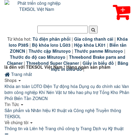
Từ khóa hot:
T
ủ điện phân phối
|
G
ia công thanh cái
|
K
hóa
loto P38S
|
B
ộ khóa loto LG03
|
Hộp khóa LK01
|
B
iến tần
ZONCN
|
Thước cặp Mitutoyo
|
Thước panme Mitutoyo
|
Thước đo độ cao Mitutoyo
|
Threebond Brake parts and
Cleaner
|
Threebond Super Cleaner
|
Giấy in biểu đồ
|
Băng
 TEKSOL Việt Nam ! Hàng ngàn sản phẩm công nghiệp chính hãng
mực in biểu đồ
|
Trang nhất
Shops
Khóa an toàn LOTO
Điện Tự động hóa
Dụng cụ đo chính xác
Van
bơm công nghiệp
Khí Nén
Vật tư tiêu hao phụ trợ
Tổng Kho Phân
Phối Biến Tần ZONCN
Tin Tức
Sản phẩm và Nhãn hiệu
Kĩ thuật và Công nghệ
Truyền thông
TEKSOL
Về chúng tôi
Thông tin và Liên hệ
Trang chủ công ty
Trang Dịch vụ Kỹ thuật
☰