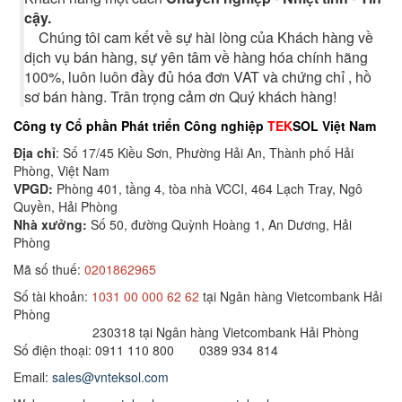
cậy.
Chúng tôi cam kết về sự hài lòng của Khách hàng về
dịch vụ bán hàng, sự yên tâm về hàng hóa chính hãng
100%, luôn luôn đầy đủ hóa đơn VAT và chứng chỉ , hồ
sơ bán hàng. Trân trọng cảm ơn Quý khách hàng!
Công ty Cổ phần Phát triển Công nghiệp
TEK
SOL Việt Nam
Địa chỉ
: Số 17/45 Kiều Sơn, Phường Hải An, Thành phố Hải
Phòng, Việt Nam
VPGD:
Phòng 401, tầng 4, tòa nhà VCCI, 464 Lạch Tray, Ngô
Quyền, Hải Phòng
Nhà xưởng:
Số 50, đường Quỳnh Hoàng 1, An Dương, Hải
Phòng
Mã số thuế:
0201862965
Số tài khoản:
1031 00 000 62 62
tại Ngân hàng Vietcombank Hải
Phòng
230318 tại Ngân hàng Vietcombank Hải Phòng
Số điện thoại: 0911 110 800 0389 934 814
Email:
sales@vnteksol.com