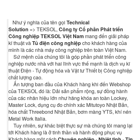
Như ý nghĩa của tên gọi
Technical
Solution
=> TEKSOL,
Công ty Cổ phần Phát triển
Công nghiệp TEKSOL Việt Nam
mang đến giải pháp
kĩ thuật và
Tủ điện công nghiệp
cho khách hàng của
mình là các nhà máy công nghiệp trên toàn Việt Nam.
Sứ mệnh của chúng tôi là góp phần phát triển công
nghiệp nước nhà với hai lĩnh vực thế mạnh là dịch vụ kĩ
thuật Điện - Tự động hóa và Vật tư Thiết bị Công nghiệp
chất lượng cao.
Ấn tượng ban đầu của Khách hàng khi đến Webshop
của TEKSOL đó là: Dải sản phẩm rộng, sự đồng hành
của các nhãn hiệu lớn như hãng khóa an toàn Lockey,
Master Lock, dụng cụ đo chính xác Mitutoyo Nhật Bản,
hóa chất Threebond Nhật Bản, bơm màng YTS, khí nén
Metal Work Italia.
Tuy nhiên, sự khác biệt thực sự mà chúng tôi mang lại
tới Khách hàng là ở tinh thần và hành động phục vụ
Khách hàng một cách
Chuyên nghiệp
-
Nhiệt tình
-
Tin