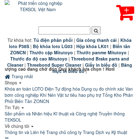
Từ khóa hot:
T
ủ điện phân phối
|
G
ia công thanh cái
|
K
hóa
loto P38S
|
B
ộ khóa loto LG03
|
Hộp khóa LK01
|
B
iến tần
ZONCN
|
Thước cặp Mitutoyo
|
Thước panme Mitutoyo
|
Thước đo độ cao Mitutoyo
|
Threebond Brake parts and
Cleaner
|
Threebond Super Cleaner
|
Giấy in biểu đồ
|
Băng
 đang chờ đón Quý khách lựa chọn ! Hotline 0911 110 800
mực in biểu đồ
|
Trang nhất
Shops
Khóa an toàn LOTO
Điện Tự động hóa
Dụng cụ đo chính xác
Van
bơm công nghiệp
Khí Nén
Vật tư tiêu hao phụ trợ
Tổng Kho Phân
Phối Biến Tần ZONCN
Tin Tức
Sản phẩm và Nhãn hiệu
Kĩ thuật và Công nghệ
Truyền thông
TEKSOL
Về chúng tôi
Thông tin và Liên hệ
Trang chủ công ty
Trang Dịch vụ Kỹ thuật
☰