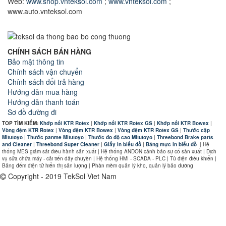
Web:
www.shop.vnteksol.com
;
www.vnteksol.com
;
www.auto.vnteksol.com
CHÍNH SÁCH BÁN HÀNG
Bảo mật thông tin
Chính sách vận chuyển
Chính sách đổi trả hàng
Hướng dẫn mua hàng
Hướng dẫn thanh toán
Sơ đồ đường đi
TOP TÌM KIẾM:
Khớp nối KTR Rotex
|
Khớp nối KTR Rotex GS
|
Khớp nối KTR Bowex
|
Vòng đệm KTR Rotex
|
Vòng đệm KTR Bowex
|
Vòng đệm KTR Rotex GS
|
Thước cặp
Mitutoyo
|
Thước panme Mitutoyo
|
Thước đo độ cao Mitutoyo
|
Threebond Brake parts
and Cleaner
|
Threebond Super Cleaner
|
Giấy in biểu đồ
|
Băng mực in biểu đồ
|
Hệ
thống MES giám sát điều hành sản xuất | Hệ thống ANDON cảnh báo sự cố sản xuất | Dịch
vụ sửa chữa máy - cải tiến dây chuyền | Hệ thống HMI - SCADA - PLC | Tủ điện điều khiển |
Bảng đếm điện tử hiển thị sản lượng | Phần mềm quản lý kho, quản lý bảo dưỡng
Copyright - 2019 TekSol Viet Nam