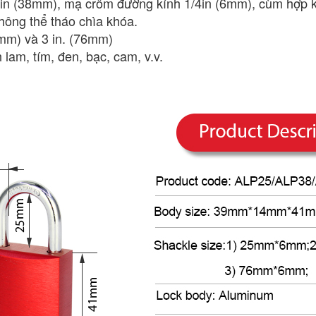
in (38mm), mạ crôm đường kính 1/4in (6mm), cùm hợp k
hông thể tháo chìa khóa.
8mm) và 3 in. (76mm)
 lam, tím, đen, bạc, cam, v.v.