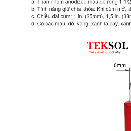
a. Thân nhôm anodized màu đỏ rộng 1-1/2
b. Tính năng giữ chìa khóa: Khi cùm mở, k
c. Chiều dài cùm: 1 in. (25mm), 1,5 in. (3
d. Có các màu: đỏ, vàng, xanh lá cây, xanh