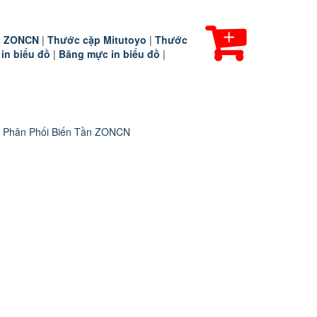
ần ZONCN
|
Thước cặp Mitutoyo
|
Thước
 in biểu đồ
|
Băng mực in biểu đồ
|
 Phân Phối Biến Tần ZONCN