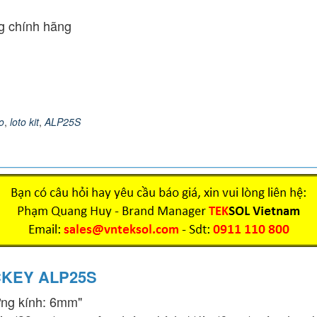
 chính hãng
o
,
loto kit
,
ALP25S
OCKEY
ALP25S
ng kính: 6mm"