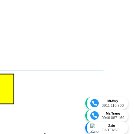
Mr.Huy
0911 110 800
Ms.Trang
0946 087 169
Zalo
OA TEKSOL