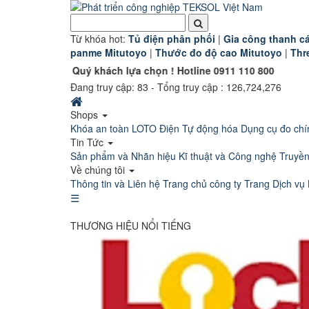
Từ khóa hot:
T
ủ điện phân phối
|
G
ia công thanh cá
panme Mitutoyo
|
Thước đo độ cao Mitutoyo
|
Thr
n Quý khách lựa chọn ! Hotline 0911 110 800
Đang truy cập:
83
- Tổng truy cập : 126,724,276
Shops
Khóa an toàn LOTO
Điện Tự động hóa
Dụng cụ đo chí
Tin Tức
Sản phẩm và Nhãn hiệu
Kĩ thuật và Công nghệ
Truyề
Về chúng tôi
Thông tin và Liên hệ
Trang chủ công ty
Trang Dịch vụ 
☰
THƯƠNG HIỆU NỔI TIẾNG