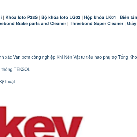
i
|
K
hóa loto P38S
|
B
ộ khóa loto LG03
|
Hộp khóa LK01
|
B
iến t
eebond Brake parts and Cleaner
|
Threebond Super Cleaner
|
Giấy
nh xác
Van bơm công nghiệp
Khí Nén
Vật tư tiêu hao phụ trợ
Tổng Kho
n thông TEKSOL
Kỹ thuật