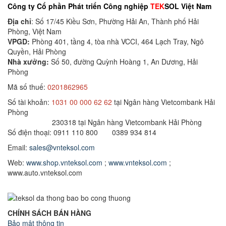
Công ty Cổ phần Phát triển Công nghiệp
TEK
SOL Việt Nam
Địa chỉ
: Số 17/45 Kiều Sơn, Phường Hải An, Thành phố Hải
Phòng, Việt Nam
VPGD:
Phòng 401, tầng 4, tòa nhà VCCI, 464 Lạch Tray, Ngô
Quyền, Hải Phòng
Nhà xưởng:
Số 50, đường Quỳnh Hoàng 1, An Dương, Hải
Phòng
Mã số thuế:
0201862965
Số tài khoản:
1031 00 000 62 62
tại Ngân hàng Vietcombank Hải
Phòng
230318 tại Ngân hàng Vietcombank Hải Phòng
Số điện thoại: 0911 110 800 0389 934 814
Email:
sales@vnteksol.com
Web:
www.shop.vnteksol.com
;
www.vnteksol.com
;
www.auto.vnteksol.com
CHÍNH SÁCH BÁN HÀNG
Bảo mật thông tin