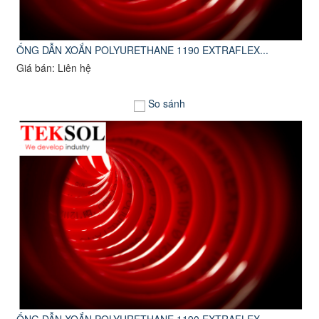
ỐNG DẪN XOẮN POLYURETHANE 1190 EXTRAFLEX...
Giá bán: Liên hệ
So sánh
ỐNG DẪN XOẮN POLYURETHANE 1190 EXTRAFLEX...