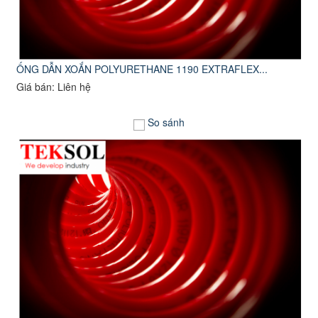
ỐNG DẪN XOẮN POLYURETHANE 1190 EXTRAFLEX...
Giá bán: Liên hệ
So sánh