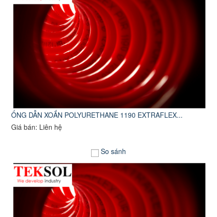
ỐNG DẪN XOẮN POLYURETHANE 1190 EXTRAFLEX...
Giá bán: Liên hệ
So sánh