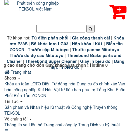
Từ khóa hot:
T
ủ điện phân phối
|
G
ia công thanh cái
|
K
hóa
loto P38S
|
B
ộ khóa loto LG03
|
Hộp khóa LK01
|
B
iến tần
ZONCN
|
Thước cặp Mitutoyo
|
Thước panme Mitutoyo
|
Thước đo độ cao Mitutoyo
|
Threebond Brake parts and
Cleaner
|
Threebond Super Cleaner
|
Giấy in biểu đồ
|
Băng
n Quý khách lựa chọn ! Hotline 0911 110 800
mực in biểu đồ
|
Trang nhất
Shops
Khóa an toàn LOTO
Điện Tự động hóa
Dụng cụ đo chính xác
Van
bơm công nghiệp
Khí Nén
Vật tư tiêu hao phụ trợ
Tổng Kho Phân
Phối Biến Tần ZONCN
Tin Tức
Sản phẩm và Nhãn hiệu
Kĩ thuật và Công nghệ
Truyền thông
TEKSOL
Về chúng tôi
Thông tin và Liên hệ
Trang chủ công ty
Trang Dịch vụ Kỹ thuật
☰