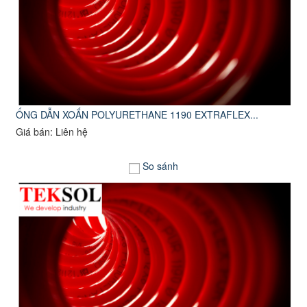
ỐNG DẪN XOẮN POLYURETHANE 1190 EXTRAFLEX...
Giá bán: Liên hệ
So sánh