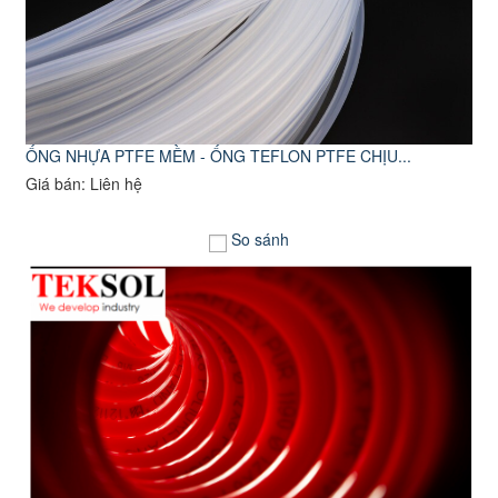
ỐNG NHỰA PTFE MỀM - ỐNG TEFLON PTFE CHỊU...
Giá bán: Liên hệ
So sánh