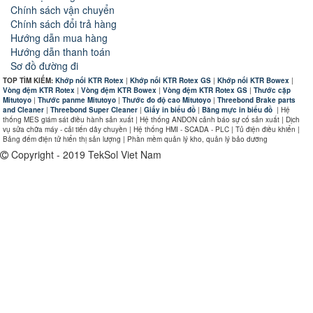
Chính sách vận chuyển
Chính sách đổi trả hàng
Hướng dẫn mua hàng
Hướng dẫn thanh toán
Sơ đồ đường đi
TOP TÌM KIẾM:
Khớp nối KTR Rotex
|
Khớp nối KTR Rotex GS
|
Khớp nối KTR Bowex
|
Vòng đệm KTR Rotex
|
Vòng đệm KTR Bowex
|
Vòng đệm KTR Rotex GS
|
Thước cặp
Mitutoyo
|
Thước panme Mitutoyo
|
Thước đo độ cao Mitutoyo
|
Threebond Brake parts
and Cleaner
|
Threebond Super Cleaner
|
Giấy in biểu đồ
|
Băng mực in biểu đồ
|
Hệ
thống MES giám sát điều hành sản xuất | Hệ thống ANDON cảnh báo sự cố sản xuất | Dịch
vụ sửa chữa máy - cải tiến dây chuyền | Hệ thống HMI - SCADA - PLC | Tủ điện điều khiển |
Bảng đếm điện tử hiển thị sản lượng | Phần mềm quản lý kho, quản lý bảo dưỡng
Copyright - 2019 TekSol Viet Nam