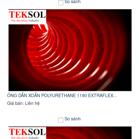
So sánh
ỐNG DẪN XOẮN POLYURETHANE 1190 EXTRAFLEX...
Giá bán: Liên hệ
So sánh