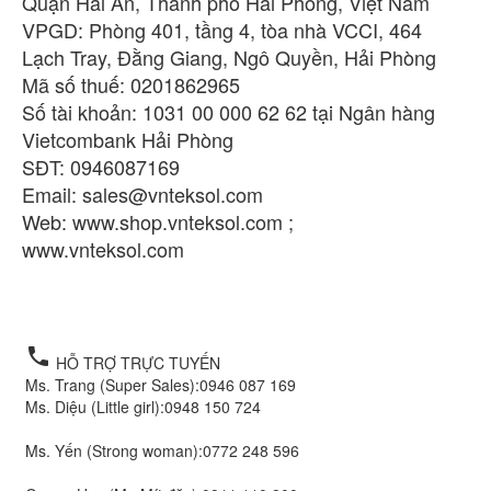
Quận Hải An, Thành phố Hải Phòng, Việt Nam
VPGD: Phòng 401, tầng 4, tòa nhà VCCI, 464
Lạch Tray, Đằng Giang, Ngô Quyền, Hải Phòng
Mã số thuế: 0201862965
Số tài khoản: 1031 00 000 62 62 tại Ngân hàng
Vietcombank Hải Phòng
SĐT: 0946087169
Email:
sales@vnteksol.com
Web: www.shop.vnteksol.com ;
www.vnteksol.com
Metal work việt nam, Metal
work chính hãng, Metal work hải phòng, Metal
work giá rẻ
local_phone
HỖ TRỢ TRỰC TUYẾN
Ms. Trang (Super Sales):
0946 087 169
Ms. Diệu (Little girl):
0948 150 724
Ms. Yến (Strong woman):
0772 248 596