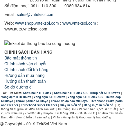
Số điện thoại: 0911 110 800 0389 934 814
Email:
sales@vnteksol.com
Web:
www.shop.vnteksol.com
;
www.vnteksol.com
;
www.auto.vnteksol.com
CHÍNH SÁCH BÁN HÀNG
Bảo mật thông tin
Chính sách vận chuyển
Chính sách đổi trả hàng
Hướng dẫn mua hàng
Hướng dẫn thanh toán
Sơ đồ đường đi
TOP TÌM KIẾM:
Khớp nối KTR Rotex
|
Khớp nối KTR Rotex GS
|
Khớp nối KTR Bowex
|
Vòng đệm KTR Rotex
|
Vòng đệm KTR Bowex
|
Vòng đệm KTR Rotex GS
|
Thước cặp
Mitutoyo
|
Thước panme Mitutoyo
|
Thước đo độ cao Mitutoyo
|
Threebond Brake parts
and Cleaner
|
Threebond Super Cleaner
|
Giấy in biểu đồ
|
Băng mực in biểu đồ
|
Hệ
thống MES giám sát điều hành sản xuất | Hệ thống ANDON cảnh báo sự cố sản xuất | Dịch
vụ sửa chữa máy - cải tiến dây chuyền | Hệ thống HMI - SCADA - PLC | Tủ điện điều khiển |
Bảng đếm điện tử hiển thị sản lượng | Phần mềm quản lý kho, quản lý bảo dưỡng
Copyright - 2019 TekSol Viet Nam