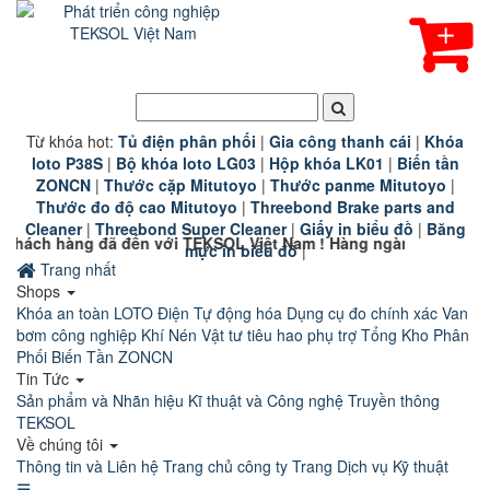
Từ khóa hot:
T
ủ điện phân phối
|
G
ia công thanh cái
|
K
hóa
loto P38S
|
B
ộ khóa loto LG03
|
Hộp khóa LK01
|
B
iến tần
ZONCN
|
Thước cặp Mitutoyo
|
Thước panme Mitutoyo
|
Thước đo độ cao Mitutoyo
|
Threebond Brake parts and
Cleaner
|
Threebond Super Cleaner
|
Giấy in biểu đồ
|
Băng
g đã đến với TEKSOL Việt Nam ! Hàng ngàn sản phẩm công nghiệ
mực in biểu đồ
|
Trang nhất
Shops
Khóa an toàn LOTO
Điện Tự động hóa
Dụng cụ đo chính xác
Van
bơm công nghiệp
Khí Nén
Vật tư tiêu hao phụ trợ
Tổng Kho Phân
Phối Biến Tần ZONCN
Tin Tức
Sản phẩm và Nhãn hiệu
Kĩ thuật và Công nghệ
Truyền thông
TEKSOL
Về chúng tôi
Thông tin và Liên hệ
Trang chủ công ty
Trang Dịch vụ Kỹ thuật
☰