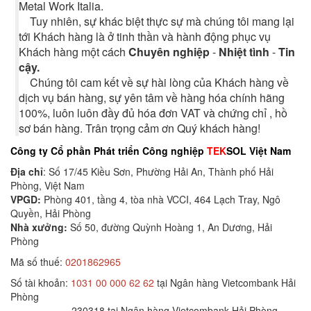
Metal Work Italia.
Tuy nhiên, sự khác biệt thực sự mà chúng tôi mang lại
tới Khách hàng là ở tinh thần và hành động phục vụ
Khách hàng một cách
Chuyên nghiệp
-
Nhiệt tình
-
Tin
cậy.
Chúng tôi cam kết về sự hài lòng của Khách hàng về
dịch vụ bán hàng, sự yên tâm về hàng hóa chính hãng
100%, luôn luôn đầy đủ hóa đơn VAT và chứng chỉ , hồ
sơ bán hàng. Trân trọng cảm ơn Quý khách hàng!
Công ty Cổ phần Phát triển Công nghiệp
TEK
SOL Việt Nam
Địa chỉ
: Số 17/45 Kiều Sơn, Phường Hải An, Thành phố Hải
Phòng, Việt Nam
VPGD:
Phòng 401, tầng 4, tòa nhà VCCI, 464 Lạch Tray, Ngô
Quyền, Hải Phòng
Nhà xưởng:
Số 50, đường Quỳnh Hoàng 1, An Dương, Hải
Phòng
Mã số thuế:
0201862965
Số tài khoản:
1031 00 000 62 62
tại Ngân hàng Vietcombank Hải
Phòng
230318 tại Ngân hàng Vietcombank Hải Phòng