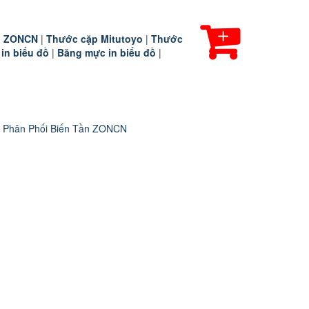
ần ZONCN
|
Thước cặp Mitutoyo
|
Thước
 in biểu đồ
|
Băng mực in biểu đồ
|
 Phân Phối Biến Tần ZONCN