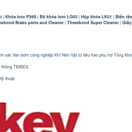
i
|
K
hóa loto P38S
|
B
ộ khóa loto LG03
|
Hộp khóa LK01
|
B
iến t
eebond Brake parts and Cleaner
|
Threebond Super Cleaner
|
Giấy
nh xác
Van bơm công nghiệp
Khí Nén
Vật tư tiêu hao phụ trợ
Tổng Kho
n thông TEKSOL
Kỹ thuật