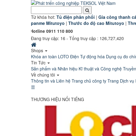
Từ khóa hot:
T
ủ điện phân phối
|
G
ia công thanh cá
panme Mitutoyo
|
Thước đo độ cao Mitutoyo
|
Thr
 Hotline 0911 110 800
Đang truy cập:
16
- Tổng truy cập : 126,727,420
Shops
Khóa an toàn LOTO
Điện Tự động hóa
Dụng cụ đo chí
Tin Tức
Sản phẩm và Nhãn hiệu
Kĩ thuật và Công nghệ
Truyề
Về chúng tôi
Thông tin và Liên hệ
Trang chủ công ty
Trang Dịch vụ 
☰
THƯƠNG HIỆU NỔI TIẾNG