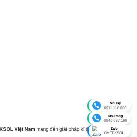
Mr.Huy
0911 110 800
Ms.Trang
0946 087 169
EKSOL Việt Nam
mang đến giải pháp kĩ thuật
Zalo
OA TEKSOL