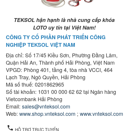
TEKSOL hận hạnh là nhà cung cấp khóa
LOTO uy tín tại Việt Nam!
CÔNG TY CỔ PHẦN PHÁT TRIỂN CÔNG
NGHIỆP TEKSOL VIỆT NAM
Địa chỉ: Số 17/45 Kiều Sơn, Phường Đằng Lâm,
Quận Hải An, Thành phố Hải Phòng, Việt Nam
VPGD: Phòng 401, tầng 4, tòa nhà VCCI, 464
Lạch Tray, Ngô Quyền, Hải Phòng
Mã số thuế: 0201862965
Số tài khoản: 1031 00 000 62 62 tại Ngân hàng
Vietcombank Hải Phòng
Email:
sales@vnteksol.com
Web:
www.shop.vnteksol.com
;
www.vnteksol.com
local_phone
HỖ TRỢ TRỰC TUYẾN