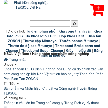
Từ khóa hot:
T
ủ điện phân phối
|
G
ia công thanh cái
|
K
hóa
loto P38S
|
B
ộ khóa loto LG03
|
Hộp khóa LK01
|
B
iến tần
ZONCN
|
Thước cặp Mitutoyo
|
Thước panme Mitutoyo
|
Thước đo độ cao Mitutoyo
|
Threebond Brake parts and
Cleaner
|
Threebond Super Cleaner
|
Giấy in biểu đồ
|
Băng
 ngàn sản phẩm công nghiệp chính hãng chất lượng cao đang ch
mực in biểu đồ
|
Trang nhất
Shops
Khóa an toàn LOTO
Điện Tự động hóa
Dụng cụ đo chính xác
Van
bơm công nghiệp
Khí Nén
Vật tư tiêu hao phụ trợ
Tổng Kho Phân
Phối Biến Tần ZONCN
Tin Tức
Sản phẩm và Nhãn hiệu
Kĩ thuật và Công nghệ
Truyền thông
TEKSOL
Về chúng tôi
Thông tin và Liên hệ
Trang chủ công ty
Trang Dịch vụ Kỹ thuật
☰