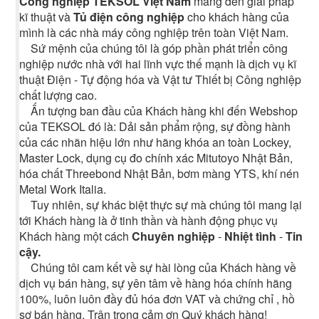
Công nghiệp TEKSOL Việt Nam
mang đến giải pháp
kĩ thuật và
Tủ điện công nghiệp
cho khách hàng của
mình là các nhà máy công nghiệp trên toàn Việt Nam.
Sứ mệnh của chúng tôi là góp phần phát triển công
nghiệp nước nhà với hai lĩnh vực thế mạnh là dịch vụ kĩ
thuật Điện - Tự động hóa và Vật tư Thiết bị Công nghiệp
chất lượng cao.
Ấn tượng ban đầu của Khách hàng khi đến Webshop
của TEKSOL đó là: Dải sản phẩm rộng, sự đồng hành
của các nhãn hiệu lớn như hãng khóa an toàn Lockey,
Master Lock, dụng cụ đo chính xác Mitutoyo Nhật Bản,
hóa chất Threebond Nhật Bản, bơm màng YTS, khí nén
Metal Work Italia.
Tuy nhiên, sự khác biệt thực sự mà chúng tôi mang lại
tới Khách hàng là ở tinh thần và hành động phục vụ
Khách hàng một cách
Chuyên nghiệp
-
Nhiệt tình
-
Tin
cậy.
Chúng tôi cam kết về sự hài lòng của Khách hàng về
dịch vụ bán hàng, sự yên tâm về hàng hóa chính hãng
100%, luôn luôn đầy đủ hóa đơn VAT và chứng chỉ , hồ
sơ bán hàng. Trân trọng cảm ơn Quý khách hàng!