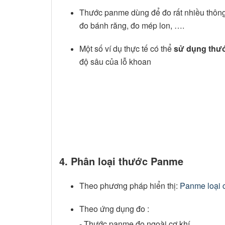
Thước panme dùng để đo rất nhiều thông 
đo bánh răng, đo mép lon, ….
Một số ví dụ thực tế có thể
sử dụng thư
độ sâu của lỗ khoan
4. Phân loại thước Panme
Theo phương pháp hiển thị:
Panme loại c
Theo ứng dụng đo :
- Thước panme đo ngoài cơ khí