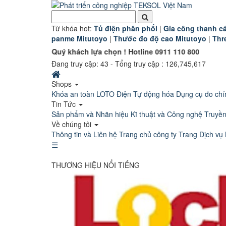
Từ khóa hot:
T
ủ điện phân phối
|
G
ia công thanh cá
panme Mitutoyo
|
Thước đo độ cao Mitutoyo
|
Thr
ón Quý khách lựa chọn ! Hotline 0911 110 800
Đang truy cập:
43
- Tổng truy cập : 126,745,617
Shops
Khóa an toàn LOTO
Điện Tự động hóa
Dụng cụ đo chí
Tin Tức
Sản phẩm và Nhãn hiệu
Kĩ thuật và Công nghệ
Truyề
Về chúng tôi
Thông tin và Liên hệ
Trang chủ công ty
Trang Dịch vụ 
☰
THƯƠNG HIỆU NỔI TIẾNG