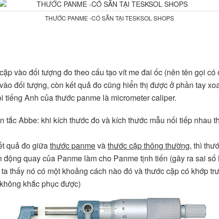
THƯỚC PANME -CÓ SẴN TẠI TESKSOL SHOPS
 cặp vào đối tượng đo theo cấu tạo vít me đai ốc (nên tên gọi c
vào đối tượng, còn kết quả đo cũng hiển thị được ở phần tay xoa
i tiếng Anh của thước panme là micrometer caliper.
 tắc Abbe: khi kích thước đo và kích thước mẫu nối tiếp nhau t
kết quả đo giữa
thước panme
và
thước cặp thông thường
, thì th
 động quay của Panme làm cho Panme tịnh tiến (gây ra sai số là r
a thấy nó có một khoảng cách nào đó và thước cặp có khớp trượt
ại không khắc phục được)