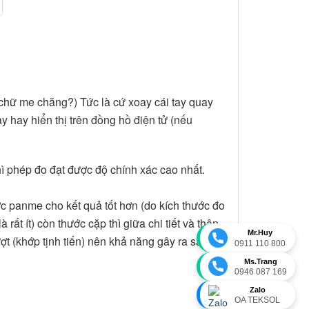
ó chữ me chăng?) Tức là cứ xoay cái tay quay
y hay hiển thị trên đồng hồ điện tử (nếu
hì phép đo đạt được độ chính xác cao nhất.
ước panme cho kết quả tốt hơn (do kích thước đo
ất ít) còn thước cặp thì giữa chi tiết và thân
Mr.Huy
 (khớp tịnh tiến) nên khả năng gây ra sai số
0911 110 800
Ms.Trang
0946 087 169
Zalo
OA TEKSOL