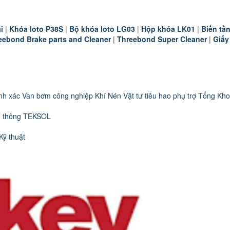
i
|
K
hóa loto P38S
|
B
ộ khóa loto LG03
|
Hộp khóa LK01
|
B
iến t
eebond Brake parts and Cleaner
|
Threebond Super Cleaner
|
Giấy
nh xác
Van bơm công nghiệp
Khí Nén
Vật tư tiêu hao phụ trợ
Tổng Kho
n thông TEKSOL
Kỹ thuật