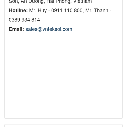
Sơn, An Dương, Hải Phòng, Vietnam
Mr. Huy - 0911 110 800, Mr. Thanh -
Hotline:
0389 934 814
sales@vnteksol.com
lắp đặt tủ điện biến
Email:
tần 3 pha, cung cấp tủ điện biến tần, tủ điện
biến tần 3 pha, tủ điện biến tần chất lượng, tủ
điện biến tần giá rẻ ,Tủ điện 3 pha Thái Bình,
Lắp đặt tủ điện Thái Bình, Sản phẩm tủ điện
chất lượng Thái Bình, Đội ngũ chuyên gia điện
Thái Bình, Bảo dưỡng tủ điện Thái Bình, Tủ điện
công nghiệp Thái Bình, Dịch vụ lắp đặt tủ điện
tại Thái Bình, Tủ điện tự động Thái Bình