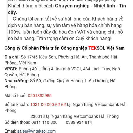
Khách hàng một cách
Chuyên nghiệp
-
Nhiệt tình
-
Tin
cậy.
Chúng tôi cam kết về sự hài lòng của Khách hàng về
dịch vụ bán hàng, sự yên tâm về hàng hóa chính hãng
100%, luôn luôn đầy đủ hóa đơn VAT và chứng chỉ , hồ
sơ bán hàng. Trân trọng cảm ơn Quý khách hàng!
Công ty Cổ phần Phát triển Công nghiệp
TEK
SOL Việt Nam
Địa chỉ
: Số 17/45 Kiều Sơn, Phường Hải An, Thành phố Hải
Phòng, Việt Nam
VPGD:
Phòng 401, tầng 4, tòa nhà VCCI, 464 Lạch Tray, Ngô
Quyền, Hải Phòng
Nhà xưởng:
Số 50, đường Quỳnh Hoàng 1, An Dương, Hải
Phòng
Mã số thuế:
0201862965
Số tài khoản:
1031 00 000 62 62
tại Ngân hàng Vietcombank Hải
Phòng
230318 tại Ngân hàng Vietcombank Hải Phòng
Số điện thoại: 0911 110 800 0389 934 814
Email:
sales@vnteksol.com