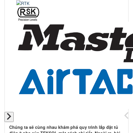
Chúng ta sẽ cùng nhau khám phá quy trình lắp đặt tủ
điện 3 pha của TEKSOL một cách chi tiết. Ngoài ra, bài