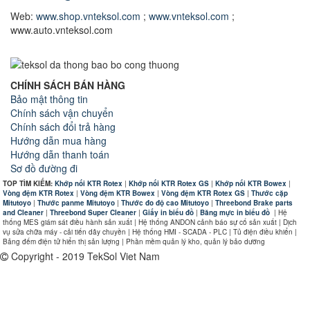
Web:
www.shop.vnteksol.com
;
www.vnteksol.com
;
www.auto.vnteksol.com
CHÍNH SÁCH BÁN HÀNG
Bảo mật thông tin
Chính sách vận chuyển
Chính sách đổi trả hàng
Hướng dẫn mua hàng
Hướng dẫn thanh toán
Sơ đồ đường đi
TOP TÌM KIẾM:
Khớp nối KTR Rotex
|
Khớp nối KTR Rotex GS
|
Khớp nối KTR Bowex
|
Vòng đệm KTR Rotex
|
Vòng đệm KTR Bowex
|
Vòng đệm KTR Rotex GS
|
Thước cặp
Mitutoyo
|
Thước panme Mitutoyo
|
Thước đo độ cao Mitutoyo
|
Threebond Brake parts
and Cleaner
|
Threebond Super Cleaner
|
Giấy in biểu đồ
|
Băng mực in biểu đồ
|
Hệ
thống MES giám sát điều hành sản xuất | Hệ thống ANDON cảnh báo sự cố sản xuất | Dịch
vụ sửa chữa máy - cải tiến dây chuyền | Hệ thống HMI - SCADA - PLC | Tủ điện điều khiển |
Bảng đếm điện tử hiển thị sản lượng | Phần mềm quản lý kho, quản lý bảo dưỡng
Copyright - 2019 TekSol Viet Nam