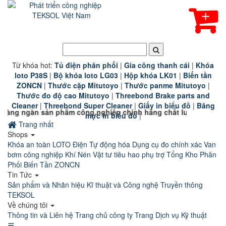
Từ khóa hot:
T
ủ điện phân phối
|
G
ia công thanh cái
|
K
hóa
loto P38S
|
B
ộ khóa loto LG03
|
Hộp khóa LK01
|
B
iến tần
ZONCN
|
Thước cặp Mitutoyo
|
Thước panme Mitutoyo
|
Thước đo độ cao Mitutoyo
|
Threebond Brake parts and
Cleaner
|
Threebond Super Cleaner
|
Giấy in biểu đồ
|
Băng
ản phẩm công nghiệp chính hãng chất lượng cao đang chờ đón Q
mực in biểu đồ
|
Trang nhất
Shops
Khóa an toàn LOTO
Điện Tự động hóa
Dụng cụ đo chính xác
Van
bơm công nghiệp
Khí Nén
Vật tư tiêu hao phụ trợ
Tổng Kho Phân
Phối Biến Tần ZONCN
Tin Tức
Sản phẩm và Nhãn hiệu
Kĩ thuật và Công nghệ
Truyền thông
TEKSOL
Về chúng tôi
Thông tin và Liên hệ
Trang chủ công ty
Trang Dịch vụ Kỹ thuật
☰