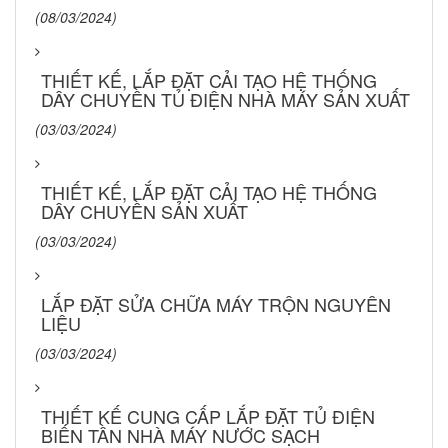
(08/03/2024)
THIẾT KẾ, LẮP ĐẶT CẢI TẠO HỆ THỐNG
DÂY CHUYỀN TỦ ĐIỆN NHÀ MÁY SẢN XUẤT
(03/03/2024)
THIẾT KẾ, LẮP ĐẶT CẢI TẠO HỆ THỐNG
DÂY CHUYỀN SẢN XUẤT
(03/03/2024)
LẮP ĐẶT SỬA CHỮA MÁY TRỘN NGUYÊN
LIỆU
(03/03/2024)
THIẾT KẾ CUNG CẤP LẮP ĐẶT TỦ ĐIỆN
BIẾN TẦN NHÀ MÁY NƯỚC SẠCH