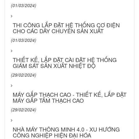
(01/03/2024)
THI CÔNG LẮP ĐẶT HỆ THỐNG CƠ ĐIỆN
CHO CÁC DÂY CHUYỀN SẢN XUẤT
(01/03/2024)
THIẾT KẾ, LẮP ĐẶT CÀI ĐẶT HỆ THỐNG
GIÁM SÁT SẢN XUẤT NHIỆT ĐỘ
(29/02/2024)
MÁY GẮP THẠCH CAO - THIẾT KẾ, LẮP ĐẶT
MÁY GẮP TẤM THẠCH CAO
(29/02/2024)
NHÀ MÁY THÔNG MINH 4.0 - XU HƯỚNG
CÔNG NGHIỆP HIỆN ĐẠI HÓA