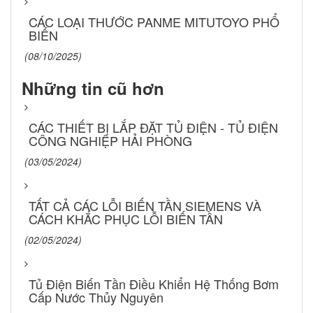
CÁC LOẠI THƯỚC PANME MITUTOYO PHỔ
BIẾN
(08/10/2025)
Những tin cũ hơn
CÁC THIẾT BỊ LẮP ĐẶT TỦ ĐIỆN - TỦ ĐIỆN
CÔNG NGHIỆP HẢI PHÒNG
(03/05/2024)
TẤT CẢ CÁC LỖI BIẾN TẦN SIEMENS VÀ
CÁCH KHẮC PHỤC LỖI BIẾN TẦN
(02/05/2024)
Tủ Điện Biến Tần Điều Khiển Hệ Thống Bơm
Cấp Nước Thủy Nguyên