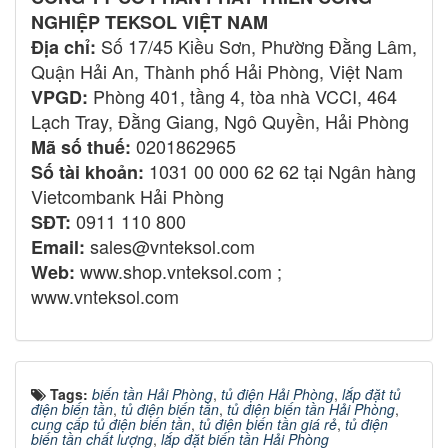
NGHIỆP TEKSOL VIỆT NAM
Số 17/45 Kiều Sơn, Phường Đằng Lâm,
Địa chỉ:
Quận Hải An, Thành phố Hải Phòng, Việt Nam
Phòng 401, tầng 4, tòa nhà VCCI, 464
VPGD:
Lạch Tray, Đằng Giang, Ngô Quyền, Hải Phòng
0201862965
Mã số thuế:
1031 00 000 62 62 tại Ngân hàng
Số tài khoản:
Vietcombank Hải Phòng
0911 110 800
SĐT:
sales@vnteksol.com
Email:
www.shop.vnteksol.com ;
Web:
www.vnteksol.com
Tags:
biến tần Hải Phòng
,
tủ điện Hải Phòng
,
lắp đặt tủ
điện biến tần
,
tủ điện biến tần
,
tủ điện biến tần Hải Phòng
,
cung cấp tủ điện biến tần
,
tủ điện biến tần giá rẻ
,
tủ điện
biến tần chất lượng
,
lắp đặt biến tần Hải Phòng