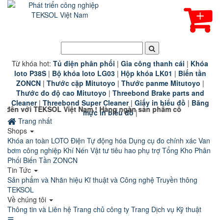
Từ khóa hot:
T
ủ điện phân phối
|
G
ia công thanh cái
|
K
hóa
loto P38S
|
B
ộ khóa loto LG03
|
Hộp khóa LK01
|
B
iến tần
ZONCN
|
Thước cặp Mitutoyo
|
Thước panme Mitutoyo
|
Thước đo độ cao Mitutoyo
|
Threebond Brake parts and
Cleaner
|
Threebond Super Cleaner
|
Giấy in biểu đồ
|
Băng
SOL Việt Nam ! Hàng ngàn sản phẩm công nghiệp chính hãng chấ
mực in biểu đồ
|
Trang nhất
Shops
Khóa an toàn LOTO
Điện Tự động hóa
Dụng cụ đo chính xác
Van
bơm công nghiệp
Khí Nén
Vật tư tiêu hao phụ trợ
Tổng Kho Phân
Phối Biến Tần ZONCN
Tin Tức
Sản phẩm và Nhãn hiệu
Kĩ thuật và Công nghệ
Truyền thông
TEKSOL
Về chúng tôi
Thông tin và Liên hệ
Trang chủ công ty
Trang Dịch vụ Kỹ thuật
☰