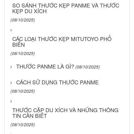
SO SÁNH THƯỚC KẸP PANME VÀ THƯỚC
KẸP DU XÍCH
(08/10/2025)
CÁC LOẠI THƯỚC KẸP MITUTOYO PHỔ
BIẾN
(08/10/2025)
THƯỚC PANME LÀ GÌ?
(08/10/2025)
CÁCH SỬ DỤNG THƯỚC PANME
(08/10/2025)
THƯỚC CẶP DU XÍCH VÀ NHỮNG THÔNG
TIN CẦN BIẾT
(08/10/2025)