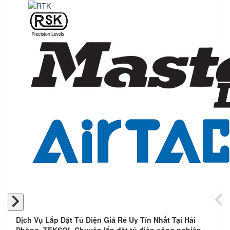
Dịch Vụ Lắp Đặt Tủ Điện Giá Rẻ Uy Tín Nhất Tại Hải
Phòng. TEKSOL Chuyên lắp đặt tủ điện công nghiệp