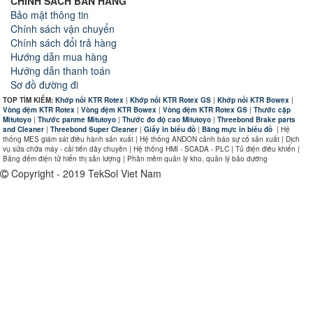
CHÍNH SÁCH BÁN HÀNG
Bảo mật thông tin
Chính sách vận chuyển
Chính sách đổi trả hàng
Hướng dẫn mua hàng
Hướng dẫn thanh toán
Sơ đồ đường đi
TOP TÌM KIẾM:
Khớp nối KTR Rotex
|
Khớp nối KTR Rotex GS
|
Khớp nối KTR Bowex
|
Vòng đệm KTR Rotex
|
Vòng đệm KTR Bowex
|
Vòng đệm KTR Rotex GS
|
Thước cặp
Mitutoyo
|
Thước panme Mitutoyo
|
Thước đo độ cao Mitutoyo
|
Threebond Brake parts
and Cleaner
|
Threebond Super Cleaner
|
Giấy in biểu đồ
|
Băng mực in biểu đồ
|
Hệ
thống MES giám sát điều hành sản xuất | Hệ thống ANDON cảnh báo sự cố sản xuất | Dịch
vụ sửa chữa máy - cải tiến dây chuyền | Hệ thống HMI - SCADA - PLC | Tủ điện điều khiển |
Bảng đếm điện tử hiển thị sản lượng | Phần mềm quản lý kho, quản lý bảo dưỡng
Copyright - 2019 TekSol Viet Nam