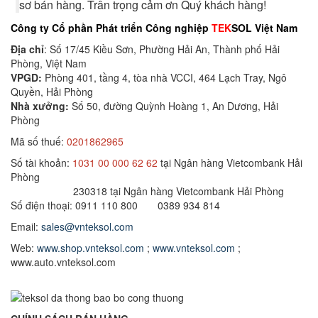
sơ bán hàng. Trân trọng cảm ơn Quý khách hàng!
Công ty Cổ phần Phát triển Công nghiệp
TEK
SOL Việt Nam
Địa chỉ
: Số 17/45 Kiều Sơn, Phường Hải An, Thành phố Hải
Phòng, Việt Nam
VPGD:
Phòng 401, tầng 4, tòa nhà VCCI, 464 Lạch Tray, Ngô
Quyền, Hải Phòng
Nhà xưởng:
Số 50, đường Quỳnh Hoàng 1, An Dương, Hải
Phòng
Mã số thuế:
0201862965
Số tài khoản:
1031 00 000 62 62
tại Ngân hàng Vietcombank Hải
Phòng
230318 tại Ngân hàng Vietcombank Hải Phòng
Số điện thoại: 0911 110 800 0389 934 814
Email:
sales@vnteksol.com
Web:
www.shop.vnteksol.com
;
www.vnteksol.com
;
www.auto.vnteksol.com