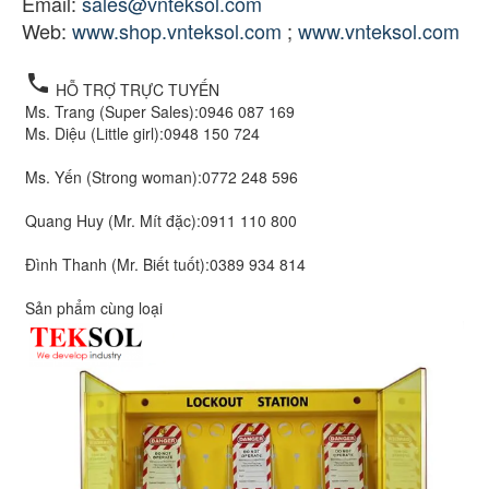
Email:
sales@vnteksol.com
Web:
www.shop.vnteksol.com
;
www.vnteksol.com
local_phone
HỖ TRỢ TRỰC TUYẾN
Ms. Trang (Super Sales):
0946 087 169
Ms. Diệu (Little girl):
0948 150 724
Ms. Yến (Strong woman):
0772 248 596
Quang Huy (Mr. Mít đặc):
0911 110 800
Đình Thanh (Mr. Biết tuốt):
0389 934 814
Sản phẩm cùng loại