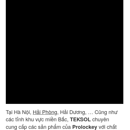
Tại Hà Nội,
Hải Phòng
, Hải Dương, … Cũng như
các tỉnh khu vực miền Bắc,
chuyên
TEKSOL
cung cấp các sản phẩm của
với chất
Prolockey