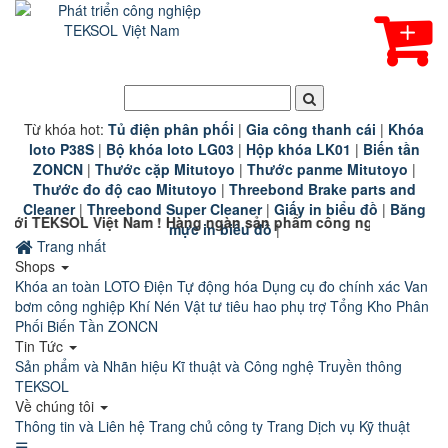
Từ khóa hot:
T
ủ điện phân phối
|
G
ia công thanh cái
|
K
hóa
loto P38S
|
B
ộ khóa loto LG03
|
Hộp khóa LK01
|
B
iến tần
ZONCN
|
Thước cặp Mitutoyo
|
Thước panme Mitutoyo
|
Thước đo độ cao Mitutoyo
|
Threebond Brake parts and
Cleaner
|
Threebond Super Cleaner
|
Giấy in biểu đồ
|
Băng
m ! Hàng ngàn sản phẩm công nghiệp chính hãng chất lượng ca
mực in biểu đồ
|
Trang nhất
Shops
Khóa an toàn LOTO
Điện Tự động hóa
Dụng cụ đo chính xác
Van
bơm công nghiệp
Khí Nén
Vật tư tiêu hao phụ trợ
Tổng Kho Phân
Phối Biến Tần ZONCN
Tin Tức
Sản phẩm và Nhãn hiệu
Kĩ thuật và Công nghệ
Truyền thông
TEKSOL
Về chúng tôi
Thông tin và Liên hệ
Trang chủ công ty
Trang Dịch vụ Kỹ thuật
☰