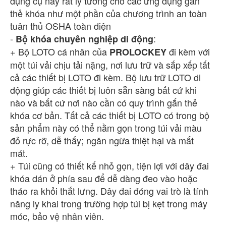
dụng cụ này rất lý tưởng cho các ứng dụng gắn
thẻ khóa như một phần của chương trình an toàn
tuân thủ OSHA toàn diện
-
:
Bộ khóa chuyên nghiệp di động
+ Bộ LOTO cá nhân của
đi kèm với
PROLOCKEY
một túi vải chịu tải nặng, nơi lưu trữ và sắp xếp tất
cả các thiết bị LOTO đi kèm. Bộ lưu trữ LOTO di
động giúp các thiết bị luôn sẵn sàng bất cứ khi
nào và bất cứ nơi nào cần có quy trình gắn thẻ
khóa cơ bản. Tất cả các thiết bị LOTO có trong bộ
sản phẩm này có thể nằm gọn trong túi vải màu
đỏ rực rỡ, dễ thấy; ngăn ngừa thiệt hại và mất
mát.
+ Túi cũng có thiết kế nhỏ gọn, tiện lợi với dây đai
khóa dán ở phía sau để dễ dàng đeo vào hoặc
tháo ra khỏi thắt lưng. Dây đai đóng vai trò là tính
năng ly khai trong trường hợp túi bị kẹt trong máy
móc, bảo vệ nhân viên.