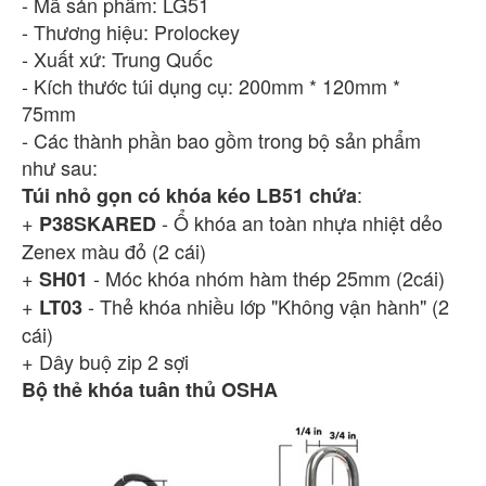
- Mã sản phẩm: LG51
- Thương hiệu: Prolockey
- Xuất xứ: Trung Quốc
- Kích thước túi dụng cụ: 200mm * 120mm *
75mm
- Các thành phần bao gồm trong bộ sản phẩm
như sau:
:
Túi nhỏ gọn có khóa kéo LB51 chứa
+
- Ổ khóa an toàn nhựa nhiệt dẻo
P38S
KARED
Zenex màu đỏ (2 cái)
+
- Móc khóa nhóm hàm thép 25mm (2cái)
SH01
+
- Thẻ khóa nhiều lớp "Không vận hành" (2
LT03
cái)
+ Dây buộ zip 2 sợi
Bộ thẻ khóa tuân thủ OSHA