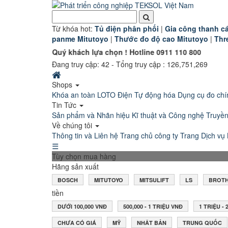
Từ khóa hot:
T
ủ điện phân phối
|
G
ia công thanh cá
panme Mitutoyo
|
Thước đo độ cao Mitutoyo
|
Thr
đón Quý khách lựa chọn ! Hotline 0911 110 800
Đang truy cập:
42
- Tổng truy cập : 126,751,269
Shops
Khóa an toàn LOTO
Điện Tự động hóa
Dụng cụ đo chí
Tin Tức
Sản phẩm và Nhãn hiệu
Kĩ thuật và Công nghệ
Truyề
Về chúng tôi
Thông tin và Liên hệ
Trang chủ công ty
Trang Dịch vụ 
☰
Tùy chọn mua hàng
Hãng sản xuất
BOSCH
MITUTOYO
MITSULIFT
LS
BROT
tiền
DƯỚI 100,000 VNĐ
500,000 - 1 TRIỆU VNĐ
1 TRIỆU -
CHƯA CÓ GIÁ
MỸ
NHÂT BẢN
TRUNG QUỐC