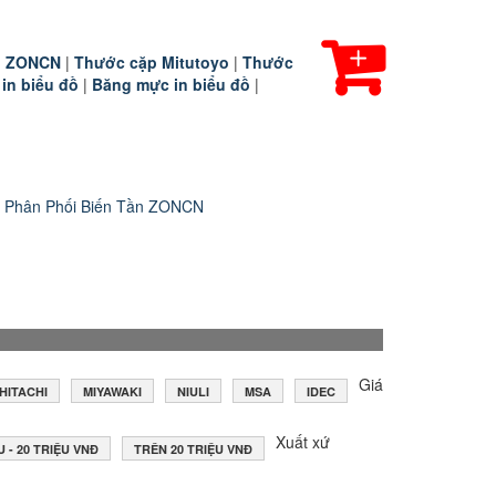
ần ZONCN
|
Thước cặp Mitutoyo
|
Thước
 in biểu đồ
|
Băng mực in biểu đồ
|
 Phân Phối Biến Tần ZONCN
Giá
HITACHI
MIYAWAKI
NIULI
MSA
IDEC
Xuất xứ
U - 20 TRIỆU VNĐ
TRÊN 20 TRIỆU VNĐ