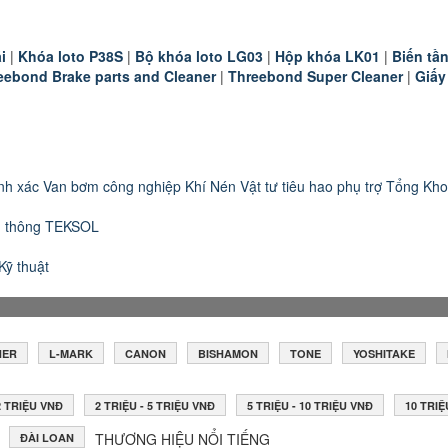
i
|
K
hóa loto P38S
|
B
ộ khóa loto LG03
|
Hộp khóa LK01
|
B
iến t
eebond Brake parts and Cleaner
|
Threebond Super Cleaner
|
Giấy
nh xác
Van bơm công nghiệp
Khí Nén
Vật tư tiêu hao phụ trợ
Tổng Kho
n thông TEKSOL
Kỹ thuật
HER
L-MARK
CANON
BISHAMON
TONE
YOSHITAKE
 2 TRIỆU VNĐ
2 TRIỆU - 5 TRIỆU VNĐ
5 TRIỆU - 10 TRIỆU VNĐ
10 TRIỆ
THƯƠNG HIỆU NỔI TIẾNG
ĐÀI LOAN