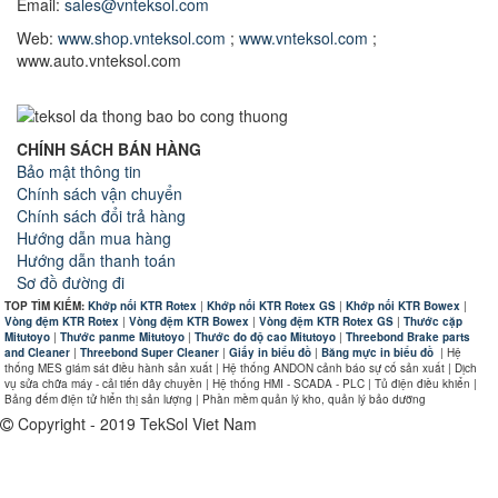
Email:
sales@vnteksol.com
Web:
www.shop.vnteksol.com
;
www.vnteksol.com
;
www.auto.vnteksol.com
CHÍNH SÁCH BÁN HÀNG
Bảo mật thông tin
Chính sách vận chuyển
Chính sách đổi trả hàng
Hướng dẫn mua hàng
Hướng dẫn thanh toán
Sơ đồ đường đi
TOP TÌM KIẾM:
Khớp nối KTR Rotex
|
Khớp nối KTR Rotex GS
|
Khớp nối KTR Bowex
|
Vòng đệm KTR Rotex
|
Vòng đệm KTR Bowex
|
Vòng đệm KTR Rotex GS
|
Thước cặp
Mitutoyo
|
Thước panme Mitutoyo
|
Thước đo độ cao Mitutoyo
|
Threebond Brake parts
and Cleaner
|
Threebond Super Cleaner
|
Giấy in biểu đồ
|
Băng mực in biểu đồ
|
Hệ
thống MES giám sát điều hành sản xuất | Hệ thống ANDON cảnh báo sự cố sản xuất | Dịch
vụ sửa chữa máy - cải tiến dây chuyền | Hệ thống HMI - SCADA - PLC | Tủ điện điều khiển |
Bảng đếm điện tử hiển thị sản lượng | Phần mềm quản lý kho, quản lý bảo dưỡng
Copyright - 2019 TekSol Viet Nam