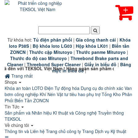
Từ khóa hot:
T
ủ điện phân phối
|
G
ia công thanh cái
|
K
hóa
loto P38S
|
B
ộ khóa loto LG03
|
Hộp khóa LK01
|
B
iến tần
ZONCN
|
Thước cặp Mitutoyo
|
Thước panme Mitutoyo
|
Thước đo độ cao Mitutoyo
|
Threebond Brake parts and
Cleaner
|
Threebond Super Cleaner
|
Giấy in biểu đồ
|
Băng
 TEKSOL Việt Nam ! Hàng ngàn sản phẩm công nghiệp chính hãng
mực in biểu đồ
|
Trang nhất
Shops
Khóa an toàn LOTO
Điện Tự động hóa
Dụng cụ đo chính xác
Van
bơm công nghiệp
Khí Nén
Vật tư tiêu hao phụ trợ
Tổng Kho Phân
Phối Biến Tần ZONCN
Tin Tức
Sản phẩm và Nhãn hiệu
Kĩ thuật và Công nghệ
Truyền thông
TEKSOL
Về chúng tôi
Thông tin và Liên hệ
Trang chủ công ty
Trang Dịch vụ Kỹ thuật
☰