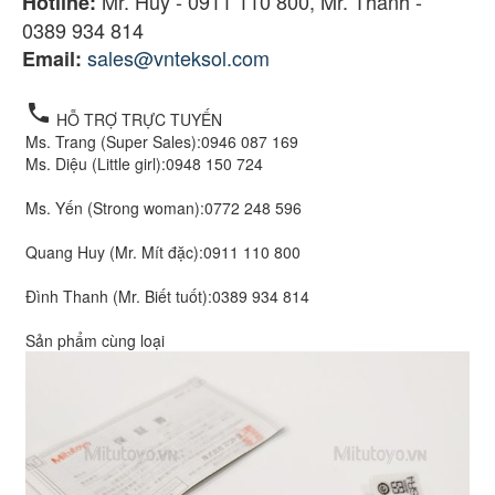
Mr. Huy - 0911 110 800, Mr. Thanh -
Hotline:
0389 934 814
sales@vnteksol.com
Email:
local_phone
HỖ TRỢ TRỰC TUYẾN
Ms. Trang (Super Sales):
0946 087 169
Ms. Diệu (Little girl):
0948 150 724
Ms. Yến (Strong woman):
0772 248 596
Quang Huy (Mr. Mít đặc):
0911 110 800
Đình Thanh (Mr. Biết tuốt):
0389 934 814
Sản phẩm cùng loại