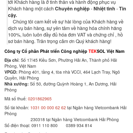
tới Khách hàng là ở tinh thần và hành động phục vụ
Khách hàng một cách
Chuyên nghiệp
-
Nhiệt tình
-
Tin
cậy.
Chúng tôi cam kết về sự hài lòng của Khách hàng về
dịch vụ bán hàng, sự yên tâm về hàng hóa chính hãng
100%, luôn luôn đầy đủ hóa đơn VAT và chứng chỉ , hồ
sơ bán hàng. Trân trọng cảm ơn Quý khách hàng!
Công ty Cổ phần Phát triển Công nghiệp
TEK
SOL Việt Nam
Địa chỉ
: Số 17/45 Kiều Sơn, Phường Hải An, Thành phố Hải
Phòng, Việt Nam
VPGD:
Phòng 401, tầng 4, tòa nhà VCCI, 464 Lạch Tray, Ngô
Quyền, Hải Phòng
Nhà xưởng:
Số 50, đường Quỳnh Hoàng 1, An Dương, Hải
Phòng
Mã số thuế:
0201862965
Số tài khoản:
1031 00 000 62 62
tại Ngân hàng Vietcombank Hải
Phòng
230318 tại Ngân hàng Vietcombank Hải Phòng
Số điện thoại: 0911 110 800 0389 934 814