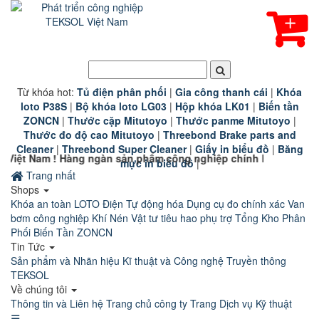
Từ khóa hot:
T
ủ điện phân phối
|
G
ia công thanh cái
|
K
hóa
loto P38S
|
B
ộ khóa loto LG03
|
Hộp khóa LK01
|
B
iến tần
ZONCN
|
Thước cặp Mitutoyo
|
Thước panme Mitutoyo
|
Thước đo độ cao Mitutoyo
|
Threebond Brake parts and
Cleaner
|
Threebond Super Cleaner
|
Giấy in biểu đồ
|
Băng
ngàn sản phẩm công nghiệp chính hãng chất lượng cao đang chờ
mực in biểu đồ
|
Trang nhất
Shops
Khóa an toàn LOTO
Điện Tự động hóa
Dụng cụ đo chính xác
Van
bơm công nghiệp
Khí Nén
Vật tư tiêu hao phụ trợ
Tổng Kho Phân
Phối Biến Tần ZONCN
Tin Tức
Sản phẩm và Nhãn hiệu
Kĩ thuật và Công nghệ
Truyền thông
TEKSOL
Về chúng tôi
Thông tin và Liên hệ
Trang chủ công ty
Trang Dịch vụ Kỹ thuật
☰