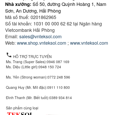
Số 50, đường Quỳnh Hoàng 1, Nam
Nhà xưởng:
Sơn, An Dương, Hải Phòng
Mã số thuế: 0201862965
Số tài khoản: 1031 00 000 62 62 tại Ngân hàng
Vietcombank Hải Phòng
Email:
sales@vnteksol.com
Web:
www.shop.vnteksol.com
;
www.vnteksol.com
local_phone
HỖ TRỢ TRỰC TUYẾN
Ms. Trang (Super Sales):
0946 087 169
Ms. Diệu (Little girl):
0948 150 724
Ms. Yến (Strong woman):
0772 248 596
Quang Huy (Mr. Mít đặc):
0911 110 800
Đình Thanh (Mr. Biết tuốt):
0389 934 814
Sản phẩm cùng loại