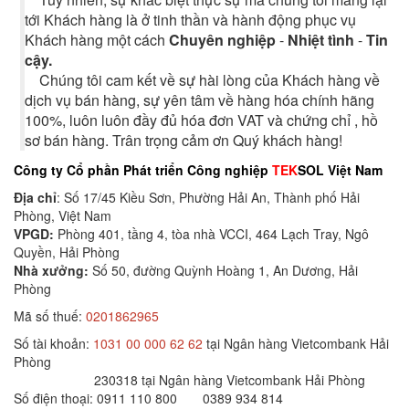
tới Khách hàng là ở tinh thần và hành động phục vụ
Khách hàng một cách
Chuyên nghiệp
-
Nhiệt tình
-
Tin
cậy.
Chúng tôi cam kết về sự hài lòng của Khách hàng về
dịch vụ bán hàng, sự yên tâm về hàng hóa chính hãng
100%, luôn luôn đầy đủ hóa đơn VAT và chứng chỉ , hồ
sơ bán hàng. Trân trọng cảm ơn Quý khách hàng!
Công ty Cổ phần Phát triển Công nghiệp
TEK
SOL Việt Nam
Địa chỉ
: Số 17/45 Kiều Sơn, Phường Hải An, Thành phố Hải
Phòng, Việt Nam
VPGD:
Phòng 401, tầng 4, tòa nhà VCCI, 464 Lạch Tray, Ngô
Quyền, Hải Phòng
Nhà xưởng:
Số 50, đường Quỳnh Hoàng 1, An Dương, Hải
Phòng
Mã số thuế:
0201862965
Số tài khoản:
1031 00 000 62 62
tại Ngân hàng Vietcombank Hải
Phòng
230318 tại Ngân hàng Vietcombank Hải Phòng
Số điện thoại: 0911 110 800 0389 934 814