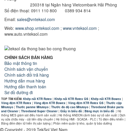
230318 tại Ngân hàng Vietcombank Hải Phòng
Số điện thoại: 0911 110 800 0389 934 814
Email:
sales@vnteksol.com
Web:
www.shop.vnteksol.com
;
www.vnteksol.com
;
www.auto.vnteksol.com
CHÍNH SÁCH BÁN HÀNG
Bảo mật thông tin
Chính sách vận chuyển
Chính sách đổi trả hàng
Hướng dẫn mua hàng
Hướng dẫn thanh toán
Sơ đồ đường đi
TOP TÌM KIẾM:
Khớp nối KTR Rotex
|
Khớp nối KTR Rotex GS
|
Khớp nối KTR Bowex
|
Vòng đệm KTR Rotex
|
Vòng đệm KTR Bowex
|
Vòng đệm KTR Rotex GS
|
Thước cặp
Mitutoyo
|
Thước panme Mitutoyo
|
Thước đo độ cao Mitutoyo
|
Threebond Brake parts
and Cleaner
|
Threebond Super Cleaner
|
Giấy in biểu đồ
|
Băng mực in biểu đồ
|
Hệ
thống MES giám sát điều hành sản xuất | Hệ thống ANDON cảnh báo sự cố sản xuất | Dịch
vụ sửa chữa máy - cải tiến dây chuyền | Hệ thống HMI - SCADA - PLC | Tủ điện điều khiển |
Bảng đếm điện tử hiển thị sản lượng | Phần mềm quản lý kho, quản lý bảo dưỡng
Copyright - 2019 TekSol Viet Nam