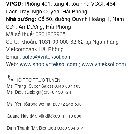
Phòng 401, tầng 4, tòa nhà VCCI, 464
VPGD:
Lạch Tray, Ngô Quyền, Hải Phòng
Số 50, đường Quỳnh Hoàng 1, Nam
Nhà xưởng:
Sơn, An Dương, Hải Phòng
Mã số thuế: 0201862965
Số tài khoản: 1031 00 000 62 62 tại Ngân hàng
Vietcombank Hải Phòng
Email:
sales@vnteksol.com
Web:
www.shop.vnteksol.com
;
www.vnteksol.com
local_phone
HỖ TRỢ TRỰC TUYẾN
Ms. Trang (Super Sales):
0946 087 169
Ms. Diệu (Little girl):
0948 150 724
Ms. Yến (Strong woman):
0772 248 596
Quang Huy (Mr. Mít đặc):
0911 110 800
Đình Thanh (Mr. Biết tuốt):
0389 934 814