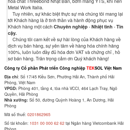
hóa chất Threebond Nhật Bản, bơm màng YTS, khí nén
Metal Work Italia.
Tuy nhiên, sự khác biệt thực sự mà chúng tôi mang lại
tới Khách hàng là ở tinh thần và hành động phục vụ
Khách hàng một cách
Chuyên nghiệp
-
Nhiệt tình
-
Tin
cậy.
Chúng tôi cam kết về sự hài lòng của Khách hàng về
dịch vụ bán hàng, sự yên tâm về hàng hóa chính hãng
100%, luôn luôn đầy đủ hóa đơn VAT và chứng chỉ , hồ
sơ bán hàng. Trân trọng cảm ơn Quý khách hàng!
Công ty Cổ phần Phát triển Công nghiệp
TEK
SOL Việt Nam
Địa chỉ
: Số 17/45 Kiều Sơn, Phường Hải An, Thành phố Hải
Phòng, Việt Nam
VPGD:
Phòng 401, tầng 4, tòa nhà VCCI, 464 Lạch Tray, Ngô
Quyền, Hải Phòng
Nhà xưởng:
Số 50, đường Quỳnh Hoàng 1, An Dương, Hải
Phòng
Mã số thuế:
0201862965
Số tài khoản:
1031 00 000 62 62
tại Ngân hàng Vietcombank Hải
Phòng