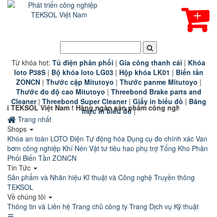
Từ khóa hot:
T
ủ điện phân phối
|
G
ia công thanh cái
|
K
hóa
loto P38S
|
B
ộ khóa loto LG03
|
Hộp khóa LK01
|
B
iến tần
ZONCN
|
Thước cặp Mitutoyo
|
Thước panme Mitutoyo
|
Thước đo độ cao Mitutoyo
|
Threebond Brake parts and
Cleaner
|
Threebond Super Cleaner
|
Giấy in biểu đồ
|
Băng
Nam ! Hàng ngàn sản phẩm công nghiệp chính hãng chất lượng c
mực in biểu đồ
|
Trang nhất
Shops
Khóa an toàn LOTO
Điện Tự động hóa
Dụng cụ đo chính xác
Van
bơm công nghiệp
Khí Nén
Vật tư tiêu hao phụ trợ
Tổng Kho Phân
Phối Biến Tần ZONCN
Tin Tức
Sản phẩm và Nhãn hiệu
Kĩ thuật và Công nghệ
Truyền thông
TEKSOL
Về chúng tôi
Thông tin và Liên hệ
Trang chủ công ty
Trang Dịch vụ Kỹ thuật
☰