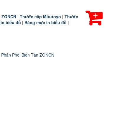
ần ZONCN
|
Thước cặp Mitutoyo
|
Thước
 in biểu đồ
|
Băng mực in biểu đồ
|
 Phân Phối Biến Tần ZONCN