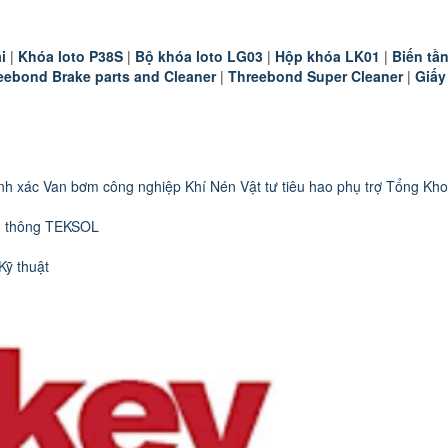
i
|
K
hóa loto P38S
|
B
ộ khóa loto LG03
|
Hộp khóa LK01
|
B
iến t
eebond Brake parts and Cleaner
|
Threebond Super Cleaner
|
Giấy
nh xác
Van bơm công nghiệp
Khí Nén
Vật tư tiêu hao phụ trợ
Tổng Kho
n thông TEKSOL
Kỹ thuật