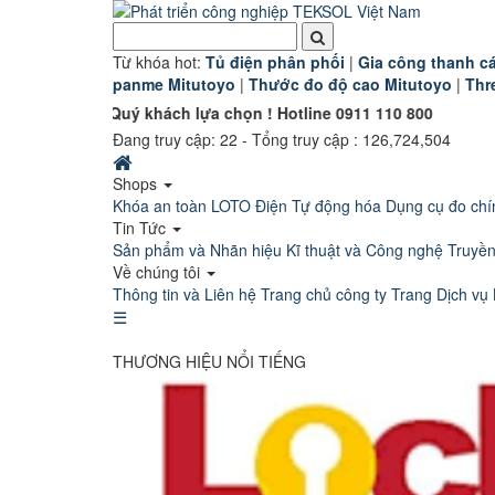
Từ khóa hot:
T
ủ điện phân phối
|
G
ia công thanh cá
panme Mitutoyo
|
Thước đo độ cao Mitutoyo
|
Thr
ón Quý khách lựa chọn ! Hotline 0911 110 800
Đang truy cập:
22
- Tổng truy cập : 126,724,504
Shops
Khóa an toàn LOTO
Điện Tự động hóa
Dụng cụ đo chí
Tin Tức
Sản phẩm và Nhãn hiệu
Kĩ thuật và Công nghệ
Truyề
Về chúng tôi
Thông tin và Liên hệ
Trang chủ công ty
Trang Dịch vụ 
☰
THƯƠNG HIỆU NỔI TIẾNG