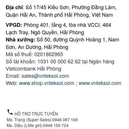
: Số 17/45 Kiều Sơn, Phường Đằng Lâm,
Địa chỉ
Quận Hải An, Thành phố Hải Phòng, Việt Nam
Phòng 401, tầng 4, tòa nhà VCCI, 464
VPGD:
Lạch Tray, Ngô Quyền, Hải Phòng
Số 50, đường Quỳnh Hoàng 1, Nam
Nhà xưởng:
Sơn, An Dương, Hải Phòng
Mã số thuế: 0201862965
Số tài khoản: 1031 00 000 62 62 tại Ngân hàng
Vietcombank Hải Phòng
Email:
sales@vnteksol.com
Web:
www.shop.vnteksol.com
;
www.vnteksol.com
local_phone
HỖ TRỢ TRỰC TUYẾN
Ms. Trang (Super Sales):
0946 087 169
Ms. Diệu (Little girl):
0948 150 724