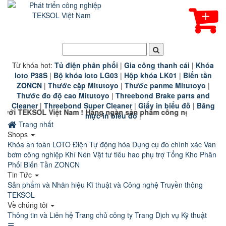
Từ khóa hot:
T
ủ điện phân phối
|
G
ia công thanh cái
|
K
hóa
loto P38S
|
B
ộ khóa loto LG03
|
Hộp khóa LK01
|
B
iến tần
ZONCN
|
Thước cặp Mitutoyo
|
Thước panme Mitutoyo
|
Thước đo độ cao Mitutoyo
|
Threebond Brake parts and
Cleaner
|
Threebond Super Cleaner
|
Giấy in biểu đồ
|
Băng
t Nam ! Hàng ngàn sản phẩm công nghiệp chính hãng chất lượng
mực in biểu đồ
|
Trang nhất
Shops
Khóa an toàn LOTO
Điện Tự động hóa
Dụng cụ đo chính xác
Van
bơm công nghiệp
Khí Nén
Vật tư tiêu hao phụ trợ
Tổng Kho Phân
Phối Biến Tần ZONCN
Tin Tức
Sản phẩm và Nhãn hiệu
Kĩ thuật và Công nghệ
Truyền thông
TEKSOL
Về chúng tôi
Thông tin và Liên hệ
Trang chủ công ty
Trang Dịch vụ Kỹ thuật
☰