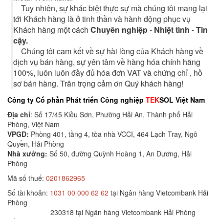
Tuy nhiên, sự khác biệt thực sự mà chúng tôi mang lại
tới Khách hàng là ở tinh thần và hành động phục vụ
Khách hàng một cách
Chuyên nghiệp
-
Nhiệt tình
-
Tin
cậy.
Chúng tôi cam kết về sự hài lòng của Khách hàng về
dịch vụ bán hàng, sự yên tâm về hàng hóa chính hãng
100%, luôn luôn đầy đủ hóa đơn VAT và chứng chỉ , hồ
sơ bán hàng. Trân trọng cảm ơn Quý khách hàng!
Công ty Cổ phần Phát triển Công nghiệp
TEK
SOL Việt Nam
Địa chỉ
: Số 17/45 Kiều Sơn, Phường Hải An, Thành phố Hải
Phòng, Việt Nam
VPGD:
Phòng 401, tầng 4, tòa nhà VCCI, 464 Lạch Tray, Ngô
Quyền, Hải Phòng
Nhà xưởng:
Số 50, đường Quỳnh Hoàng 1, An Dương, Hải
Phòng
Mã số thuế:
0201862965
Số tài khoản:
1031 00 000 62 62
tại Ngân hàng Vietcombank Hải
Phòng
230318 tại Ngân hàng Vietcombank Hải Phòng