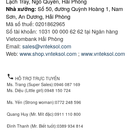
Lạch Tray, Ngô Quyền, Hải Phòng
Số 50, đường Quỳnh Hoàng 1, Nam
Nhà xưởng:
Sơn, An Dương, Hải Phòng
Mã số thuế: 0201862965
Số tài khoản: 1031 00 000 62 62 tại Ngân hàng
Vietcombank Hải Phòng
Email:
sales@vnteksol.com
Web:
www.shop.vnteksol.com
;
www.vnteksol.com
local_phone
HỖ TRỢ TRỰC TUYẾN
Ms. Trang (Super Sales):
0946 087 169
Ms. Diệu (Little girl):
0948 150 724
Ms. Yến (Strong woman):
0772 248 596
Quang Huy (Mr. Mít đặc):
0911 110 800
Đình Thanh (Mr. Biết tuốt):
0389 934 814