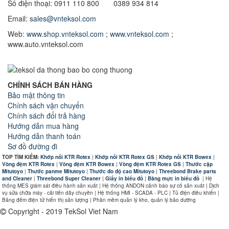
Số điện thoại: 0911 110 800 0389 934 814
Email:
sales@vnteksol.com
Web:
www.shop.vnteksol.com
;
www.vnteksol.com
;
www.auto.vnteksol.com
CHÍNH SÁCH BÁN HÀNG
Bảo mật thông tin
Chính sách vận chuyển
Chính sách đổi trả hàng
Hướng dẫn mua hàng
Hướng dẫn thanh toán
Sơ đồ đường đi
TOP TÌM KIẾM:
Khớp nối KTR Rotex
|
Khớp nối KTR Rotex GS
|
Khớp nối KTR Bowex
|
Vòng đệm KTR Rotex
|
Vòng đệm KTR Bowex
|
Vòng đệm KTR Rotex GS
|
Thước cặp
Mitutoyo
|
Thước panme Mitutoyo
|
Thước đo độ cao Mitutoyo
|
Threebond Brake parts
and Cleaner
|
Threebond Super Cleaner
|
Giấy in biểu đồ
|
Băng mực in biểu đồ
|
Hệ
thống MES giám sát điều hành sản xuất | Hệ thống ANDON cảnh báo sự cố sản xuất | Dịch
vụ sửa chữa máy - cải tiến dây chuyền | Hệ thống HMI - SCADA - PLC | Tủ điện điều khiển |
Bảng đếm điện tử hiển thị sản lượng | Phần mềm quản lý kho, quản lý bảo dưỡng
Copyright - 2019 TekSol Viet Nam