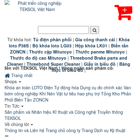
Từ khóa hot:
T
ủ điện phân phối
|
G
ia công thanh cái
|
K
hóa
loto P38S
|
B
ộ khóa loto LG03
|
Hộp khóa LK01
|
B
iến tần
ZONCN
|
Thước cặp Mitutoyo
|
Thước panme Mitutoyo
|
Thước đo độ cao Mitutoyo
|
Threebond Brake parts and
Cleaner
|
Threebond Super Cleaner
|
Giấy in biểu đồ
|
Băng
SOL Việt Nam ! Hàng ngàn sản phẩm công nghiệp chính hãng ch
mực in biểu đồ
|
Trang nhất
Shops
Khóa an toàn LOTO
Điện Tự động hóa
Dụng cụ đo chính xác
Van
bơm công nghiệp
Khí Nén
Vật tư tiêu hao phụ trợ
Tổng Kho Phân
Phối Biến Tần ZONCN
Tin Tức
Sản phẩm và Nhãn hiệu
Kĩ thuật và Công nghệ
Truyền thông
TEKSOL
Về chúng tôi
Thông tin và Liên hệ
Trang chủ công ty
Trang Dịch vụ Kỹ thuật
☰