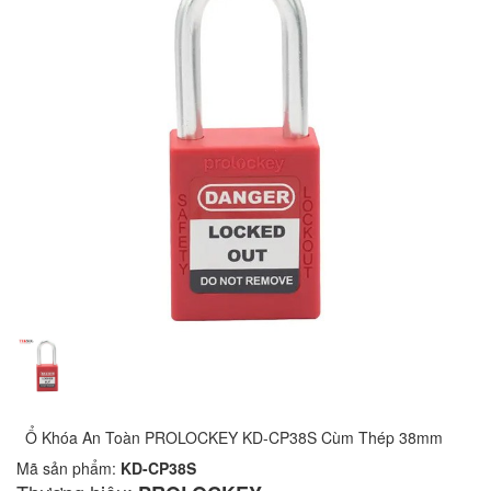
Ổ Khóa An Toàn PROLOCKEY KD-CP38S Cùm Thép 38mm
Mã sản phẩm:
KD-CP38S