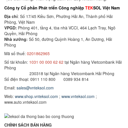
Công ty Cổ phần Phát triển Công nghiệp
TEK
SOL Việt Nam
Địa chỉ
: Số 17/45 Kiều Sơn, Phường Hải An, Thành phố Hải
Phòng, Việt Nam
VPGD:
Phòng 401, tầng 4, tòa nhà VCCI, 464 Lạch Tray, Ngô
Quyền, Hải Phòng
Nhà xưởng:
Số 50, đường Quỳnh Hoàng 1, An Dương, Hải
Phòng
Mã số thuế:
0201862965
Số tài khoản:
1031 00 000 62 62
tại Ngân hàng Vietcombank Hải
Phòng
230318 tại Ngân hàng Vietcombank Hải Phòng
Số điện thoại: 0911 110 800 0389 934 814
Email:
sales@vnteksol.com
Web:
www.shop.vnteksol.com
;
www.vnteksol.com
;
www.auto.vnteksol.com
CHÍNH SÁCH BÁN HÀNG