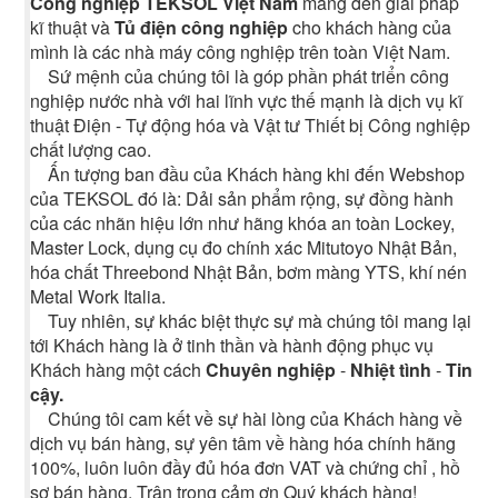
Công nghiệp TEKSOL Việt Nam
mang đến giải pháp
kĩ thuật và
Tủ điện công nghiệp
cho khách hàng của
mình là các nhà máy công nghiệp trên toàn Việt Nam.
Sứ mệnh của chúng tôi là góp phần phát triển công
nghiệp nước nhà với hai lĩnh vực thế mạnh là dịch vụ kĩ
thuật Điện - Tự động hóa và Vật tư Thiết bị Công nghiệp
chất lượng cao.
Ấn tượng ban đầu của Khách hàng khi đến Webshop
của TEKSOL đó là: Dải sản phẩm rộng, sự đồng hành
của các nhãn hiệu lớn như hãng khóa an toàn Lockey,
Master Lock, dụng cụ đo chính xác Mitutoyo Nhật Bản,
hóa chất Threebond Nhật Bản, bơm màng YTS, khí nén
Metal Work Italia.
Tuy nhiên, sự khác biệt thực sự mà chúng tôi mang lại
tới Khách hàng là ở tinh thần và hành động phục vụ
Khách hàng một cách
Chuyên nghiệp
-
Nhiệt tình
-
Tin
cậy.
Chúng tôi cam kết về sự hài lòng của Khách hàng về
dịch vụ bán hàng, sự yên tâm về hàng hóa chính hãng
100%, luôn luôn đầy đủ hóa đơn VAT và chứng chỉ , hồ
sơ bán hàng. Trân trọng cảm ơn Quý khách hàng!