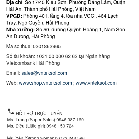
Địa chỉ
: Số 17/45 Kiều Sơn, Phường Đằng Lâm, Quận
Hải An, Thành phố Hải Phòng, Việt Nam
VPGD:
Phòng 401, tầng 4, tòa nhà VCCI, 464 Lạch
Tray, Ngô Quyền, Hải Phòng
Nhà xưởng:
Số 50, đường Quỳnh Hoàng 1, Nam Sơn,
An Dương, Hải Phòng
Mã số thuế: 0201862965
Số tài khoản: 1031 00 000 62 62 tại Ngân hàng
Vietcombank Hải Phòng
Email:
sales@vnteksol.com
Web:
www.shop.vnteksol.com
;
www.vnteksol.com
local_phone
HỖ TRỢ TRỰC TUYẾN
Ms. Trang (Super Sales):
0946 087 169
Ms. Diệu (Little girl):
0948 150 724
Ms. Yến (Strong woman):
0772 248 596