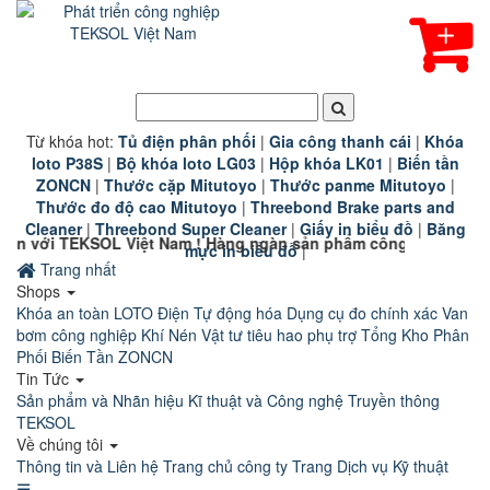
Từ khóa hot:
T
ủ điện phân phối
|
G
ia công thanh cái
|
K
hóa
loto P38S
|
B
ộ khóa loto LG03
|
Hộp khóa LK01
|
B
iến tần
ZONCN
|
Thước cặp Mitutoyo
|
Thước panme Mitutoyo
|
Thước đo độ cao Mitutoyo
|
Threebond Brake parts and
Cleaner
|
Threebond Super Cleaner
|
Giấy in biểu đồ
|
Băng
OL Việt Nam ! Hàng ngàn sản phẩm công nghiệp chính hãng chất
mực in biểu đồ
|
Trang nhất
Shops
Khóa an toàn LOTO
Điện Tự động hóa
Dụng cụ đo chính xác
Van
bơm công nghiệp
Khí Nén
Vật tư tiêu hao phụ trợ
Tổng Kho Phân
Phối Biến Tần ZONCN
Tin Tức
Sản phẩm và Nhãn hiệu
Kĩ thuật và Công nghệ
Truyền thông
TEKSOL
Về chúng tôi
Thông tin và Liên hệ
Trang chủ công ty
Trang Dịch vụ Kỹ thuật
☰