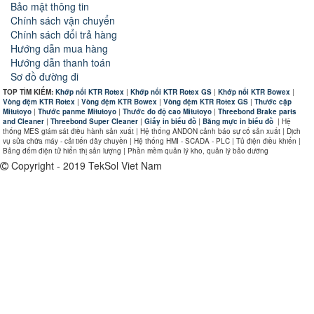
Bảo mật thông tin
Chính sách vận chuyển
Chính sách đổi trả hàng
Hướng dẫn mua hàng
Hướng dẫn thanh toán
Sơ đồ đường đi
TOP TÌM KIẾM:
Khớp nối KTR Rotex
|
Khớp nối KTR Rotex GS
|
Khớp nối KTR Bowex
|
Vòng đệm KTR Rotex
|
Vòng đệm KTR Bowex
|
Vòng đệm KTR Rotex GS
|
Thước cặp
Mitutoyo
|
Thước panme Mitutoyo
|
Thước đo độ cao Mitutoyo
|
Threebond Brake parts
and Cleaner
|
Threebond Super Cleaner
|
Giấy in biểu đồ
|
Băng mực in biểu đồ
|
Hệ
thống MES giám sát điều hành sản xuất | Hệ thống ANDON cảnh báo sự cố sản xuất | Dịch
vụ sửa chữa máy - cải tiến dây chuyền | Hệ thống HMI - SCADA - PLC | Tủ điện điều khiển |
Bảng đếm điện tử hiển thị sản lượng | Phần mềm quản lý kho, quản lý bảo dưỡng
Copyright - 2019 TekSol Viet Nam