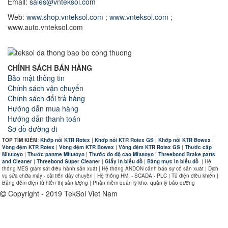
Email:
sales@vnteksol.com
Web:
www.shop.vnteksol.com
;
www.vnteksol.com
;
www.auto.vnteksol.com
CHÍNH SÁCH BÁN HÀNG
Bảo mật thông tin
Chính sách vận chuyển
Chính sách đổi trả hàng
Hướng dẫn mua hàng
Hướng dẫn thanh toán
Sơ đồ đường đi
TOP TÌM KIẾM:
Khớp nối KTR Rotex
|
Khớp nối KTR Rotex GS
|
Khớp nối KTR Bowex
|
Vòng đệm KTR Rotex
|
Vòng đệm KTR Bowex
|
Vòng đệm KTR Rotex GS
|
Thước cặp
Mitutoyo
|
Thước panme Mitutoyo
|
Thước đo độ cao Mitutoyo
|
Threebond Brake parts
and Cleaner
|
Threebond Super Cleaner
|
Giấy in biểu đồ
|
Băng mực in biểu đồ
|
Hệ
thống MES giám sát điều hành sản xuất | Hệ thống ANDON cảnh báo sự cố sản xuất | Dịch
vụ sửa chữa máy - cải tiến dây chuyền | Hệ thống HMI - SCADA - PLC | Tủ điện điều khiển |
Bảng đếm điện tử hiển thị sản lượng | Phần mềm quản lý kho, quản lý bảo dưỡng
Copyright - 2019 TekSol Viet Nam