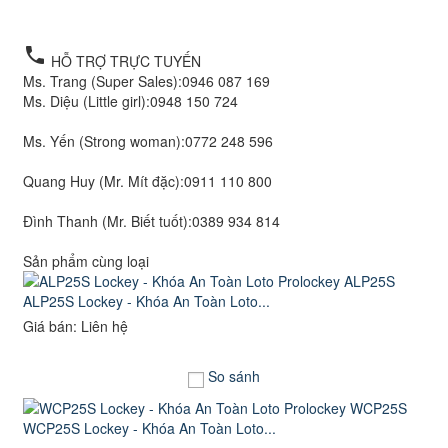
local_phone
HỖ TRỢ TRỰC TUYẾN
Ms. Trang (Super Sales):
0946 087 169
Ms. Diệu (Little girl):
0948 150 724
Ms. Yến (Strong woman):
0772 248 596
Quang Huy (Mr. Mít đặc):
0911 110 800
Đình Thanh (Mr. Biết tuốt):
0389 934 814
Sản phẩm cùng loại
ALP25S Lockey - Khóa An Toàn Loto...
Giá bán: Liên hệ
So sánh
WCP25S Lockey - Khóa An Toàn Loto...