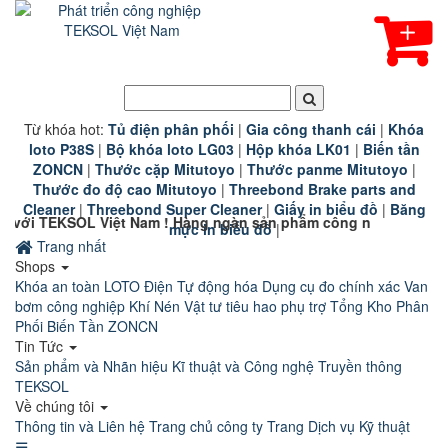
Từ khóa hot:
T
ủ điện phân phối
|
G
ia công thanh cái
|
K
hóa
loto P38S
|
B
ộ khóa loto LG03
|
Hộp khóa LK01
|
B
iến tần
ZONCN
|
Thước cặp Mitutoyo
|
Thước panme Mitutoyo
|
Thước đo độ cao Mitutoyo
|
Threebond Brake parts and
Cleaner
|
Threebond Super Cleaner
|
Giấy in biểu đồ
|
Băng
iệt Nam ! Hàng ngàn sản phẩm công nghiệp chính hãng chất lư
mực in biểu đồ
|
Trang nhất
Shops
Khóa an toàn LOTO
Điện Tự động hóa
Dụng cụ đo chính xác
Van
bơm công nghiệp
Khí Nén
Vật tư tiêu hao phụ trợ
Tổng Kho Phân
Phối Biến Tần ZONCN
Tin Tức
Sản phẩm và Nhãn hiệu
Kĩ thuật và Công nghệ
Truyền thông
TEKSOL
Về chúng tôi
Thông tin và Liên hệ
Trang chủ công ty
Trang Dịch vụ Kỹ thuật
☰