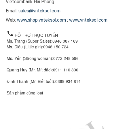
Vietcombank Hải Phòng
Email:
sales@vnteksol.com
Web:
www.shop.vnteksol.com
;
www.vnteksol.com
local_phone
HỖ TRỢ TRỰC TUYẾN
Ms. Trang (Super Sales):
0946 087 169
Ms. Diệu (Little girl):
0948 150 724
Ms. Yến (Strong woman):
0772 248 596
Quang Huy (Mr. Mít đặc):
0911 110 800
Đình Thanh (Mr. Biết tuốt):
0389 934 814
Sản phẩm cùng loại