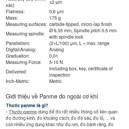
±2 µm
xác)
Flatness:
0,6 μm
Mass:
175 g
Measuring surfaces:
carbide-tipped, micro-lap finish
Ø 6.35 mm, Spindle pitch 0.5 mm
Measuring spindle:
with spindle lock
Parallelism:
(2+L/100) μm, L = max. range
Digital/Analog:
Analog
Graduation:
0,01
Measuring Force:
5-10 N
Including box, key, certificate of
Delivered:
inspection
Inch-Metric:
Metric
Giới thiệu về Panme đo ngoài cơ khí
Thước panme là gì?
-
Thước panme
dùng để đo rất nhiều thông số liên quan:
đo đường kính, đo khoảng cách, đo độ sâu, đo lỗ, …. và
còn nhiều ứng dụng khác như đo ren, đo bánh răng, đo