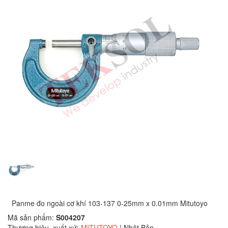
Panme đo ngoài cơ khí 103-137 0-25mm x 0.01mm Mitutoyo
Mã sản phẩm:
S004207
Thương hiệu, xuất xứ:
MITUTOYO
| Nhật Bản