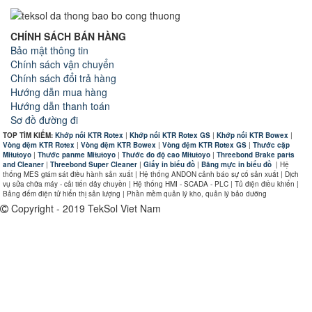
CHÍNH SÁCH BÁN HÀNG
Bảo mật thông tin
Chính sách vận chuyển
Chính sách đổi trả hàng
Hướng dẫn mua hàng
Hướng dẫn thanh toán
Sơ đồ đường đi
TOP TÌM KIẾM:
Khớp nối KTR Rotex
|
Khớp nối KTR Rotex GS
|
Khớp nối KTR Bowex
|
Vòng đệm KTR Rotex
|
Vòng đệm KTR Bowex
|
Vòng đệm KTR Rotex GS
|
Thước cặp
Mitutoyo
|
Thước panme Mitutoyo
|
Thước đo độ cao Mitutoyo
|
Threebond Brake parts
and Cleaner
|
Threebond Super Cleaner
|
Giấy in biểu đồ
|
Băng mực in biểu đồ
|
Hệ
thống MES giám sát điều hành sản xuất | Hệ thống ANDON cảnh báo sự cố sản xuất | Dịch
vụ sửa chữa máy - cải tiến dây chuyền | Hệ thống HMI - SCADA - PLC | Tủ điện điều khiển |
Bảng đếm điện tử hiển thị sản lượng | Phần mềm quản lý kho, quản lý bảo dưỡng
Copyright - 2019 TekSol Viet Nam