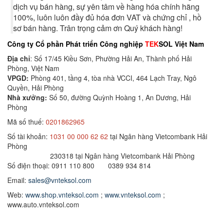
dịch vụ bán hàng, sự yên tâm về hàng hóa chính hãng
100%, luôn luôn đầy đủ hóa đơn VAT và chứng chỉ , hồ
sơ bán hàng. Trân trọng cảm ơn Quý khách hàng!
Công ty Cổ phần Phát triển Công nghiệp
TEK
SOL Việt Nam
Địa chỉ
: Số 17/45 Kiều Sơn, Phường Hải An, Thành phố Hải
Phòng, Việt Nam
VPGD:
Phòng 401, tầng 4, tòa nhà VCCI, 464 Lạch Tray, Ngô
Quyền, Hải Phòng
Nhà xưởng:
Số 50, đường Quỳnh Hoàng 1, An Dương, Hải
Phòng
Mã số thuế:
0201862965
Số tài khoản:
1031 00 000 62 62
tại Ngân hàng Vietcombank Hải
Phòng
230318 tại Ngân hàng Vietcombank Hải Phòng
Số điện thoại: 0911 110 800 0389 934 814
Email:
sales@vnteksol.com
Web:
www.shop.vnteksol.com
;
www.vnteksol.com
;
www.auto.vnteksol.com