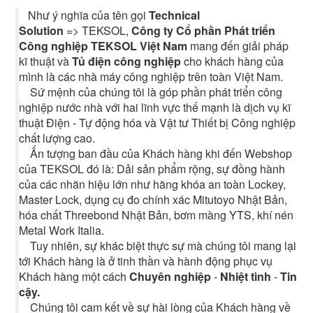
Như ý nghĩa của tên gọi
Technical
Solution
=> TEKSOL,
Công ty Cổ phần Phát triển
Công nghiệp TEKSOL Việt Nam
mang đến giải pháp
kĩ thuật và
Tủ điện công nghiệp
cho khách hàng của
mình là các nhà máy công nghiệp trên toàn Việt Nam.
Sứ mệnh của chúng tôi là góp phần phát triển công
nghiệp nước nhà với hai lĩnh vực thế mạnh là dịch vụ kĩ
thuật Điện - Tự động hóa và Vật tư Thiết bị Công nghiệp
chất lượng cao.
Ấn tượng ban đầu của Khách hàng khi đến Webshop
của TEKSOL đó là: Dải sản phẩm rộng, sự đồng hành
của các nhãn hiệu lớn như hãng khóa an toàn Lockey,
Master Lock, dụng cụ đo chính xác Mitutoyo Nhật Bản,
hóa chất Threebond Nhật Bản, bơm màng YTS, khí nén
Metal Work Italia.
Tuy nhiên, sự khác biệt thực sự mà chúng tôi mang lại
tới Khách hàng là ở tinh thần và hành động phục vụ
Khách hàng một cách
Chuyên nghiệp
-
Nhiệt tình
-
Tin
cậy.
Chúng tôi cam kết về sự hài lòng của Khách hàng về