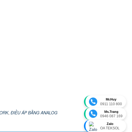
Mr.Huy
0911 110 800
WORK
,
ĐIỀU ÁP BẰNG ANALOG
Ms.Trang
0946 087 169
Zalo
OA TEKSOL