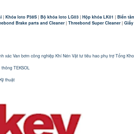
i
|
K
hóa loto P38S
|
B
ộ khóa loto LG03
|
Hộp khóa LK01
|
B
iến t
eebond Brake parts and Cleaner
|
Threebond Super Cleaner
|
Giấy
nh xác
Van bơm công nghiệp
Khí Nén
Vật tư tiêu hao phụ trợ
Tổng Kho
n thông TEKSOL
Kỹ thuật