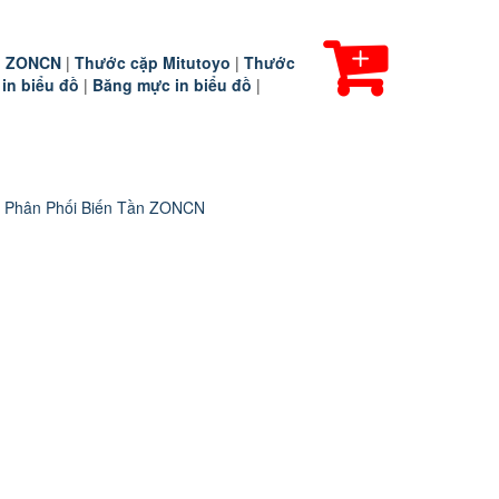
ần ZONCN
|
Thước cặp Mitutoyo
|
Thước
 in biểu đồ
|
Băng mực in biểu đồ
|
 Phân Phối Biến Tần ZONCN