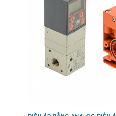
ĐIỀU ÁP BẰNG ANALOG-ĐIỀU 