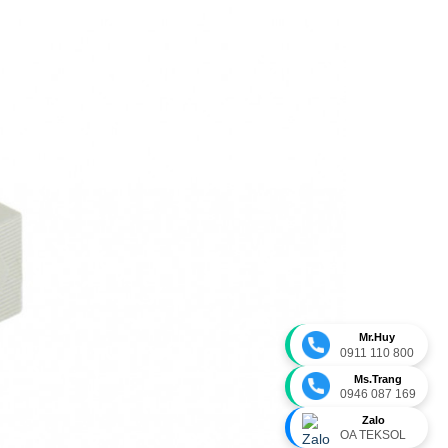
Mr.Huy
0911 110 800
Ms.Trang
0946 087 169
Zalo
OA TEKSOL