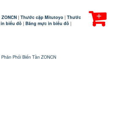
ần ZONCN
|
Thước cặp Mitutoyo
|
Thước
 in biểu đồ
|
Băng mực in biểu đồ
|
 Phân Phối Biến Tần ZONCN