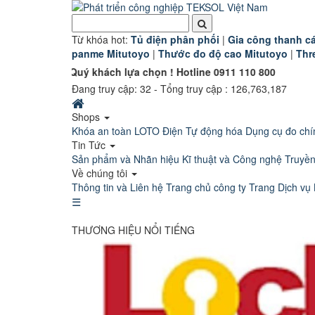
Từ khóa hot:
T
ủ điện phân phối
|
G
ia công thanh cá
panme Mitutoyo
|
Thước đo độ cao Mitutoyo
|
Thr
 Quý khách lựa chọn ! Hotline 0911 110 800
Đang truy cập:
32
- Tổng truy cập : 126,763,187
Shops
Khóa an toàn LOTO
Điện Tự động hóa
Dụng cụ đo chí
Tin Tức
Sản phẩm và Nhãn hiệu
Kĩ thuật và Công nghệ
Truyề
Về chúng tôi
Thông tin và Liên hệ
Trang chủ công ty
Trang Dịch vụ 
☰
THƯƠNG HIỆU NỔI TIẾNG