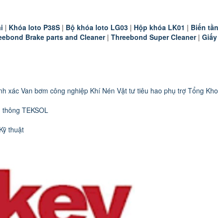
i
|
K
hóa loto P38S
|
B
ộ khóa loto LG03
|
Hộp khóa LK01
|
B
iến t
eebond Brake parts and Cleaner
|
Threebond Super Cleaner
|
Giấy
nh xác
Van bơm công nghiệp
Khí Nén
Vật tư tiêu hao phụ trợ
Tổng Kho
n thông TEKSOL
Kỹ thuật