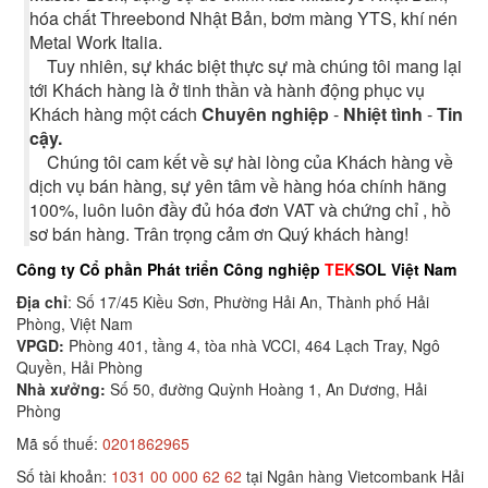
hóa chất Threebond Nhật Bản, bơm màng YTS, khí nén
Metal Work Italia.
Tuy nhiên, sự khác biệt thực sự mà chúng tôi mang lại
tới Khách hàng là ở tinh thần và hành động phục vụ
Khách hàng một cách
Chuyên nghiệp
-
Nhiệt tình
-
Tin
cậy.
Chúng tôi cam kết về sự hài lòng của Khách hàng về
dịch vụ bán hàng, sự yên tâm về hàng hóa chính hãng
100%, luôn luôn đầy đủ hóa đơn VAT và chứng chỉ , hồ
sơ bán hàng. Trân trọng cảm ơn Quý khách hàng!
Công ty Cổ phần Phát triển Công nghiệp
TEK
SOL Việt Nam
Địa chỉ
: Số 17/45 Kiều Sơn, Phường Hải An, Thành phố Hải
Phòng, Việt Nam
VPGD:
Phòng 401, tầng 4, tòa nhà VCCI, 464 Lạch Tray, Ngô
Quyền, Hải Phòng
Nhà xưởng:
Số 50, đường Quỳnh Hoàng 1, An Dương, Hải
Phòng
Mã số thuế:
0201862965
Số tài khoản:
1031 00 000 62 62
tại Ngân hàng Vietcombank Hải