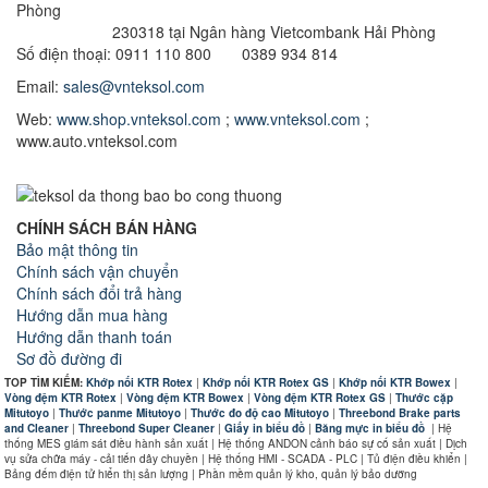
Phòng
230318 tại Ngân hàng Vietcombank Hải Phòng
Số điện thoại: 0911 110 800 0389 934 814
Email:
sales@vnteksol.com
Web:
www.shop.vnteksol.com
;
www.vnteksol.com
;
www.auto.vnteksol.com
CHÍNH SÁCH BÁN HÀNG
Bảo mật thông tin
Chính sách vận chuyển
Chính sách đổi trả hàng
Hướng dẫn mua hàng
Hướng dẫn thanh toán
Sơ đồ đường đi
TOP TÌM KIẾM:
Khớp nối KTR Rotex
|
Khớp nối KTR Rotex GS
|
Khớp nối KTR Bowex
|
Vòng đệm KTR Rotex
|
Vòng đệm KTR Bowex
|
Vòng đệm KTR Rotex GS
|
Thước cặp
Mitutoyo
|
Thước panme Mitutoyo
|
Thước đo độ cao Mitutoyo
|
Threebond Brake parts
and Cleaner
|
Threebond Super Cleaner
|
Giấy in biểu đồ
|
Băng mực in biểu đồ
|
Hệ
thống MES giám sát điều hành sản xuất | Hệ thống ANDON cảnh báo sự cố sản xuất | Dịch
vụ sửa chữa máy - cải tiến dây chuyền | Hệ thống HMI - SCADA - PLC | Tủ điện điều khiển |
Bảng đếm điện tử hiển thị sản lượng | Phần mềm quản lý kho, quản lý bảo dưỡng