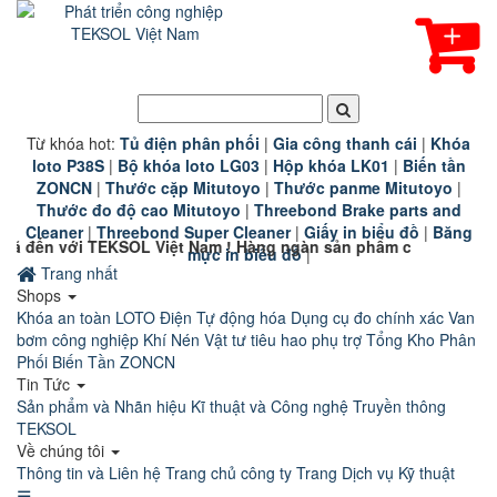
Từ khóa hot:
T
ủ điện phân phối
|
G
ia công thanh cái
|
K
hóa
loto P38S
|
B
ộ khóa loto LG03
|
Hộp khóa LK01
|
B
iến tần
ZONCN
|
Thước cặp Mitutoyo
|
Thước panme Mitutoyo
|
Thước đo độ cao Mitutoyo
|
Threebond Brake parts and
Cleaner
|
Threebond Super Cleaner
|
Giấy in biểu đồ
|
Băng
KSOL Việt Nam ! Hàng ngàn sản phẩm công nghiệp chính hãng ch
mực in biểu đồ
|
Trang nhất
Shops
Khóa an toàn LOTO
Điện Tự động hóa
Dụng cụ đo chính xác
Van
bơm công nghiệp
Khí Nén
Vật tư tiêu hao phụ trợ
Tổng Kho Phân
Phối Biến Tần ZONCN
Tin Tức
Sản phẩm và Nhãn hiệu
Kĩ thuật và Công nghệ
Truyền thông
TEKSOL
Về chúng tôi
Thông tin và Liên hệ
Trang chủ công ty
Trang Dịch vụ Kỹ thuật
☰