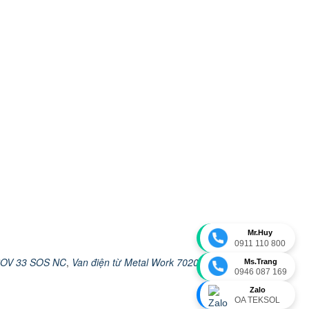
Mr.Huy
0911 110 800
SOV 33 SOS NC
,
Van điện từ Metal Work 7020020200
,
Ms.Trang
0946 087 169
Zalo
OA TEKSOL