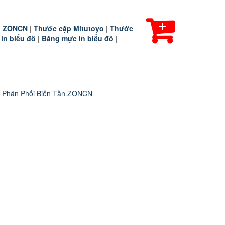
ần ZONCN
|
Thước cặp Mitutoyo
|
Thước
 in biểu đồ
|
Băng mực in biểu đồ
|
 Phân Phối Biến Tần ZONCN