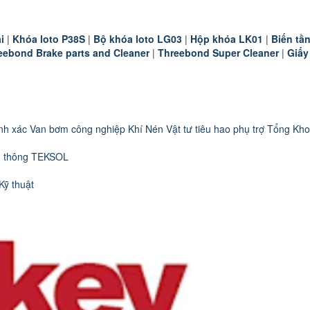
i
|
K
hóa loto P38S
|
B
ộ khóa loto LG03
|
Hộp khóa LK01
|
B
iến t
eebond Brake parts and Cleaner
|
Threebond Super Cleaner
|
Giấy
nh xác
Van bơm công nghiệp
Khí Nén
Vật tư tiêu hao phụ trợ
Tổng Kho
n thông TEKSOL
Kỹ thuật