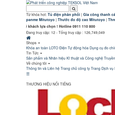
Từ khóa hot:
T
ủ điện phân phối
|
G
ia công thanh cá
panme Mitutoyo
|
Thước đo độ cao Mitutoyo
|
Thr
uý khách lựa chọn ! Hotline 0911 110 800
Đang truy cập:
12
- Tổng truy cập : 126,749,049
Shops
Khóa an toàn LOTO
Điện Tự động hóa
Dụng cụ đo chí
Tin Tức
Sản phẩm và Nhãn hiệu
Kĩ thuật và Công nghệ
Truyề
Về chúng tôi
Thông tin và Liên hệ
Trang chủ công ty
Trang Dịch vụ 
☰
THƯƠNG HIỆU NỔI TIẾNG