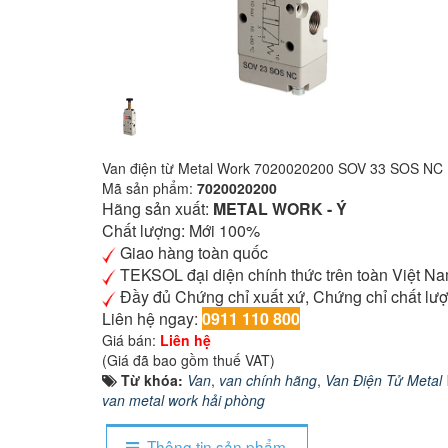
Van điện từ Metal Work 7020020200 SOV 33 SOS NC
Mã sản phẩm:
7020020200
Hãng sản xuất:
METAL WORK - Ý
Chất lượng: Mới 100%
Giao hàng toàn quốc
TEKSOL đại diện chính thức trên toàn Việt Na
Đầy đủ Chứng chỉ xuất xứ, Chứng chỉ chất lư
Liên hệ ngay:
0911 110 800
Giá bán:
Liên hệ
(Giá đã bao gồm thuế VAT)
Từ khóa:
Van
,
van chính hãng
,
Van Điện Tử Metal
van metal work hải phòng
Thông tin sản phẩm