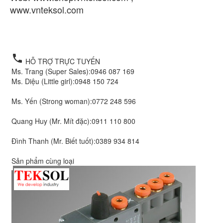
www.vnteksol.com
mua Van Metal Work giá rẻ,
Van Metal Work, van metal work hải phòng, Metal
work việt nam
local_phone
HỖ TRỢ TRỰC TUYẾN
Ms. Trang (Super Sales):
0946 087 169
Ms. Diệu (Little girl):
0948 150 724
Ms. Yến (Strong woman):
0772 248 596
Quang Huy (Mr. Mít đặc):
0911 110 800
Đình Thanh (Mr. Biết tuốt):
0389 934 814
Sản phẩm cùng loại