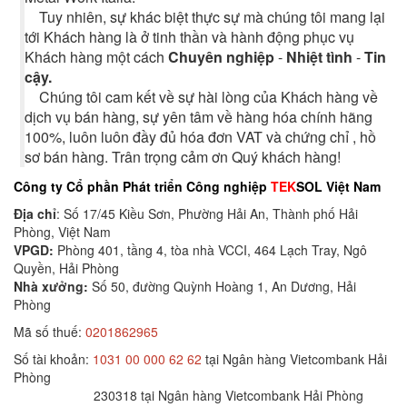
Tuy nhiên, sự khác biệt thực sự mà chúng tôi mang lại
tới Khách hàng là ở tinh thần và hành động phục vụ
Khách hàng một cách
Chuyên nghiệp
-
Nhiệt tình
-
Tin
cậy.
Chúng tôi cam kết về sự hài lòng của Khách hàng về
dịch vụ bán hàng, sự yên tâm về hàng hóa chính hãng
100%, luôn luôn đầy đủ hóa đơn VAT và chứng chỉ , hồ
sơ bán hàng. Trân trọng cảm ơn Quý khách hàng!
Công ty Cổ phần Phát triển Công nghiệp
TEK
SOL Việt Nam
Địa chỉ
: Số 17/45 Kiều Sơn, Phường Hải An, Thành phố Hải
Phòng, Việt Nam
VPGD:
Phòng 401, tầng 4, tòa nhà VCCI, 464 Lạch Tray, Ngô
Quyền, Hải Phòng
Nhà xưởng:
Số 50, đường Quỳnh Hoàng 1, An Dương, Hải
Phòng
Mã số thuế:
0201862965
Số tài khoản:
1031 00 000 62 62
tại Ngân hàng Vietcombank Hải
Phòng
230318 tại Ngân hàng Vietcombank Hải Phòng