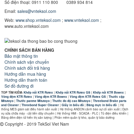
Số điện thoại: 0911 110 800 0389 934 814
Email:
sales@vnteksol.com
Web:
www.shop.vnteksol.com
;
www.vnteksol.com
;
www.auto.vnteksol.com
CHÍNH SÁCH BÁN HÀNG
Bảo mật thông tin
Chính sách vận chuyển
Chính sách đổi trả hàng
Hướng dẫn mua hàng
Hướng dẫn thanh toán
Sơ đồ đường đi
TOP TÌM KIẾM:
Khớp nối KTR Rotex
|
Khớp nối KTR Rotex GS
|
Khớp nối KTR Bowex
|
Vòng đệm KTR Rotex
|
Vòng đệm KTR Bowex
|
Vòng đệm KTR Rotex GS
|
Thước cặp
Mitutoyo
|
Thước panme Mitutoyo
|
Thước đo độ cao Mitutoyo
|
Threebond Brake parts
and Cleaner
|
Threebond Super Cleaner
|
Giấy in biểu đồ
|
Băng mực in biểu đồ
|
Hệ
thống MES giám sát điều hành sản xuất | Hệ thống ANDON cảnh báo sự cố sản xuất | Dịch
vụ sửa chữa máy - cải tiến dây chuyền | Hệ thống HMI - SCADA - PLC | Tủ điện điều khiển |
Bảng đếm điện tử hiển thị sản lượng | Phần mềm quản lý kho, quản lý bảo dưỡng
Copyright - 2019 TekSol Viet Nam