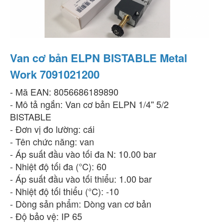
Van cơ bản ELPN BISTABLE Metal
Work 7091021200
- Mã EAN: 8056686189890
- Mô tả ngắn: Van cơ bản ELPN 1/4'' 5/2
BISTABLE
- Đơn vị đo lường: cái
- Tên chức năng: van
- Áp suất đầu vào tối đa N: 10.00 bar
- Nhiệt độ tối đa (°C): 60
- Áp suất đầu vào tối thiểu: 1.00 bar
- Nhiệt độ tối thiểu (°C): -10
- Dòng sản phẩm: Dòng van cơ bản
- Độ bảo vệ: IP 65