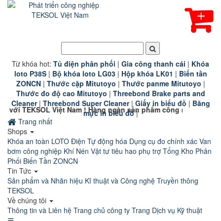
Từ khóa hot:
T
ủ điện phân phối
|
G
ia công thanh cái
|
K
hóa
loto P38S
|
B
ộ khóa loto LG03
|
Hộp khóa LK01
|
B
iến tần
ZONCN
|
Thước cặp Mitutoyo
|
Thước panme Mitutoyo
|
Thước đo độ cao Mitutoyo
|
Threebond Brake parts and
Cleaner
|
Threebond Super Cleaner
|
Giấy in biểu đồ
|
Băng
iệt Nam ! Hàng ngàn sản phẩm công nghiệp chính hãng chất lượ
mực in biểu đồ
|
Trang nhất
Shops
Khóa an toàn LOTO
Điện Tự động hóa
Dụng cụ đo chính xác
Van
bơm công nghiệp
Khí Nén
Vật tư tiêu hao phụ trợ
Tổng Kho Phân
Phối Biến Tần ZONCN
Tin Tức
Sản phẩm và Nhãn hiệu
Kĩ thuật và Công nghệ
Truyền thông
TEKSOL
Về chúng tôi
Thông tin và Liên hệ
Trang chủ công ty
Trang Dịch vụ Kỹ thuật
☰