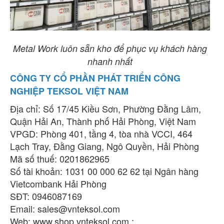
Metal Work luôn sẵn kho để phục vụ khách hàng
nhanh nhất
CÔNG TY CỔ PHẦN PHÁT TRIỂN CÔNG
NGHIỆP TEKSOL VIỆT NAM
Địa chỉ: Số 17/45 Kiều Sơn, Phường Đằng Lâm,
Quận Hải An, Thành phố Hải Phòng, Việt Nam
VPGD: Phòng 401, tầng 4, tòa nhà VCCI, 464
Lạch Tray, Đằng Giang, Ngô Quyền, Hải Phòng
Mã số thuế: 0201862965
Số tài khoản: 1031 00 000 62 62 tại Ngân hàng
Vietcombank Hải Phòng
SĐT: 0946087169
Email:
sales@vnteksol.com
Web: www.shop.vnteksol.com ;