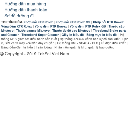
Hướng dẫn mua hàng
Hướng dẫn thanh toán
Sơ đồ đường đi
TOP TÌM KIẾM:
Khớp nối KTR Rotex
|
Khớp nối KTR Rotex GS
|
Khớp nối KTR Bowex
|
Vòng đệm KTR Rotex
|
Vòng đệm KTR Bowex
|
Vòng đệm KTR Rotex GS
|
Thước cặp
Mitutoyo
|
Thước panme Mitutoyo
|
Thước đo độ cao Mitutoyo
|
Threebond Brake parts
and Cleaner
|
Threebond Super Cleaner
|
Giấy in biểu đồ
|
Băng mực in biểu đồ
|
Hệ
thống MES giám sát điều hành sản xuất | Hệ thống ANDON cảnh báo sự cố sản xuất | Dịch
vụ sửa chữa máy - cải tiến dây chuyền | Hệ thống HMI - SCADA - PLC | Tủ điện điều khiển |
Bảng đếm điện tử hiển thị sản lượng | Phần mềm quản lý kho, quản lý bảo dưỡng
Copyright - 2019 TekSol Viet Nam