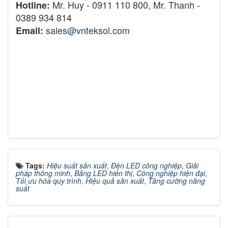
Mr. Huy - 0911 110 800, Mr. Thanh -
Hotline:
0389 934 814
sales@vnteksol.com
Email:
Bảng đếm sản xuất, Bảng đánh giá hiệu suất làm việc, Bảng
theo dõi năng suất lao động, Bảng điều khiển quản lý năng
suất, Bảng theo dõi công suất làm việc, Bảng đánh giá độ
hiệu quả sản xuất, Bảng thống kê năng suất, Bảng đánh giá
năng suất làm việc, Bảng theo dõi sản lượng công nhân,
Bảng tổng hợp sản xuất và năng suất
Tags:
Hiệu suất sản xuất
,
Đèn LED công nghiệp
,
Giải
pháp thông minh
,
Bảng LED hiển thị
,
Công nghiệp hiện đại
,
Tối ưu hóa quy trình
,
Hiệu quả sản xuất
,
Tăng cường năng
suất