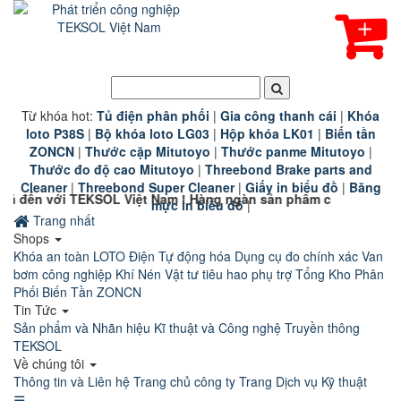
Từ khóa hot:
T
ủ điện phân phối
|
G
ia công thanh cái
|
K
hóa
loto P38S
|
B
ộ khóa loto LG03
|
Hộp khóa LK01
|
B
iến tần
ZONCN
|
Thước cặp Mitutoyo
|
Thước panme Mitutoyo
|
Thước đo độ cao Mitutoyo
|
Threebond Brake parts and
Cleaner
|
Threebond Super Cleaner
|
Giấy in biểu đồ
|
Băng
KSOL Việt Nam ! Hàng ngàn sản phẩm công nghiệp chính hãng ch
mực in biểu đồ
|
Trang nhất
Shops
Khóa an toàn LOTO
Điện Tự động hóa
Dụng cụ đo chính xác
Van
bơm công nghiệp
Khí Nén
Vật tư tiêu hao phụ trợ
Tổng Kho Phân
Phối Biến Tần ZONCN
Tin Tức
Sản phẩm và Nhãn hiệu
Kĩ thuật và Công nghệ
Truyền thông
TEKSOL
Về chúng tôi
Thông tin và Liên hệ
Trang chủ công ty
Trang Dịch vụ Kỹ thuật
☰