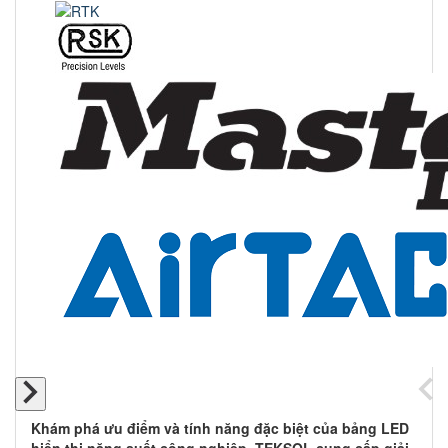
Khám phá ưu điểm và tính năng đặc biệt của bảng LED
hiển thị năng suất công nghiệp. TEKSOL cung cấp giải