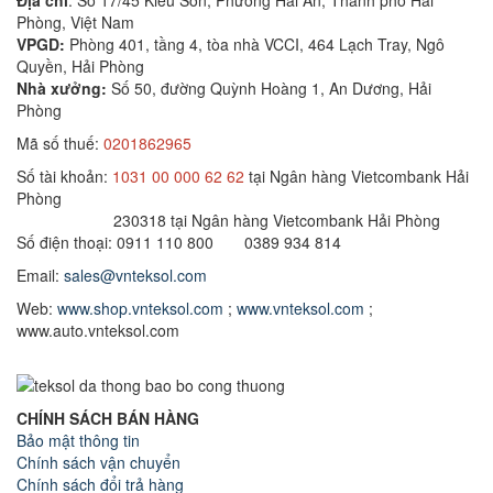
Địa chỉ
: Số 17/45 Kiều Sơn, Phường Hải An, Thành phố Hải
Phòng, Việt Nam
VPGD:
Phòng 401, tầng 4, tòa nhà VCCI, 464 Lạch Tray, Ngô
Quyền, Hải Phòng
Nhà xưởng:
Số 50, đường Quỳnh Hoàng 1, An Dương, Hải
Phòng
Mã số thuế:
0201862965
Số tài khoản:
1031 00 000 62 62
tại Ngân hàng Vietcombank Hải
Phòng
230318 tại Ngân hàng Vietcombank Hải Phòng
Số điện thoại: 0911 110 800 0389 934 814
Email:
sales@vnteksol.com
Web:
www.shop.vnteksol.com
;
www.vnteksol.com
;
www.auto.vnteksol.com
CHÍNH SÁCH BÁN HÀNG
Bảo mật thông tin
Chính sách vận chuyển
Chính sách đổi trả hàng