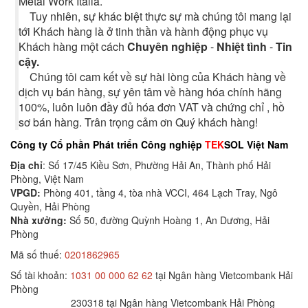
Metal Work Italia.
Tuy nhiên, sự khác biệt thực sự mà chúng tôi mang lại
tới Khách hàng là ở tinh thần và hành động phục vụ
Khách hàng một cách
Chuyên nghiệp
-
Nhiệt tình
-
Tin
cậy.
Chúng tôi cam kết về sự hài lòng của Khách hàng về
dịch vụ bán hàng, sự yên tâm về hàng hóa chính hãng
100%, luôn luôn đầy đủ hóa đơn VAT và chứng chỉ , hồ
sơ bán hàng. Trân trọng cảm ơn Quý khách hàng!
Công ty Cổ phần Phát triển Công nghiệp
TEK
SOL Việt Nam
Địa chỉ
: Số 17/45 Kiều Sơn, Phường Hải An, Thành phố Hải
Phòng, Việt Nam
VPGD:
Phòng 401, tầng 4, tòa nhà VCCI, 464 Lạch Tray, Ngô
Quyền, Hải Phòng
Nhà xưởng:
Số 50, đường Quỳnh Hoàng 1, An Dương, Hải
Phòng
Mã số thuế:
0201862965
Số tài khoản:
1031 00 000 62 62
tại Ngân hàng Vietcombank Hải
Phòng
230318 tại Ngân hàng Vietcombank Hải Phòng