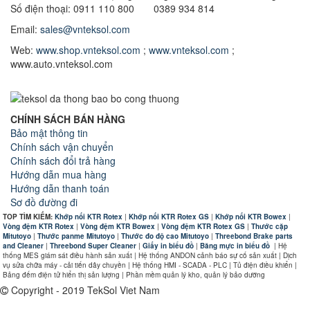
Số điện thoại: 0911 110 800 0389 934 814
Email:
sales@vnteksol.com
Web:
www.shop.vnteksol.com
;
www.vnteksol.com
;
www.auto.vnteksol.com
CHÍNH SÁCH BÁN HÀNG
Bảo mật thông tin
Chính sách vận chuyển
Chính sách đổi trả hàng
Hướng dẫn mua hàng
Hướng dẫn thanh toán
Sơ đồ đường đi
TOP TÌM KIẾM:
Khớp nối KTR Rotex
|
Khớp nối KTR Rotex GS
|
Khớp nối KTR Bowex
|
Vòng đệm KTR Rotex
|
Vòng đệm KTR Bowex
|
Vòng đệm KTR Rotex GS
|
Thước cặp
Mitutoyo
|
Thước panme Mitutoyo
|
Thước đo độ cao Mitutoyo
|
Threebond Brake parts
and Cleaner
|
Threebond Super Cleaner
|
Giấy in biểu đồ
|
Băng mực in biểu đồ
|
Hệ
thống MES giám sát điều hành sản xuất | Hệ thống ANDON cảnh báo sự cố sản xuất | Dịch
vụ sửa chữa máy - cải tiến dây chuyền | Hệ thống HMI - SCADA - PLC | Tủ điện điều khiển |
Bảng đếm điện tử hiển thị sản lượng | Phần mềm quản lý kho, quản lý bảo dưỡng
Copyright - 2019 TekSol Viet Nam