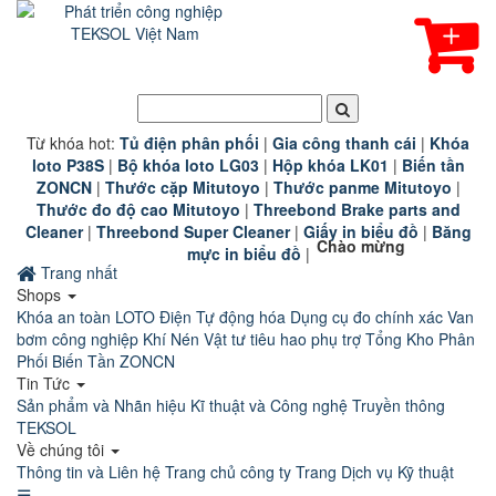
Từ khóa hot:
T
ủ điện phân phối
|
G
ia công thanh cái
|
K
hóa
loto P38S
|
B
ộ khóa loto LG03
|
Hộp khóa LK01
|
B
iến tần
ZONCN
|
Thước cặp Mitutoyo
|
Thước panme Mitutoyo
|
Thước đo độ cao Mitutoyo
|
Threebond Brake parts and
Cleaner
|
Threebond Super Cleaner
|
Giấy in biểu đồ
|
Băng
Chào mừng Quý khách hàng đã đến 
mực in biểu đồ
|
Trang nhất
Shops
Khóa an toàn LOTO
Điện Tự động hóa
Dụng cụ đo chính xác
Van
bơm công nghiệp
Khí Nén
Vật tư tiêu hao phụ trợ
Tổng Kho Phân
Phối Biến Tần ZONCN
Tin Tức
Sản phẩm và Nhãn hiệu
Kĩ thuật và Công nghệ
Truyền thông
TEKSOL
Về chúng tôi
Thông tin và Liên hệ
Trang chủ công ty
Trang Dịch vụ Kỹ thuật
☰