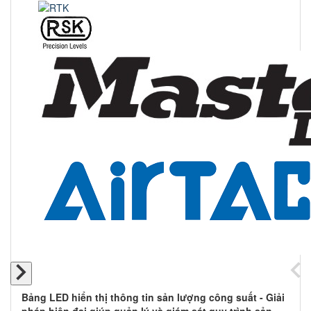
Bảng LED hiển thị thông tin sản lượng công suất - Giải
pháp hiện đại giúp quản lý và giám sát quy trình sản