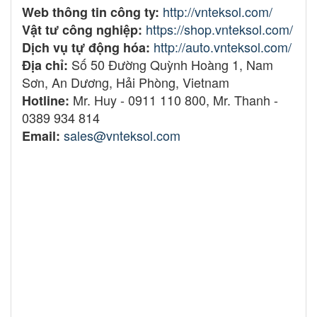
http://vnteksol.com/
Web thông tin công ty:
https://shop.vnteksol.com/
Vật tư công nghiệp:
http://auto.vnteksol.com/
Dịch vụ tự động hóa:
Số 50 Đường Quỳnh Hoàng 1, Nam
Địa chỉ:
Sơn, An Dương, Hải Phòng, Vietnam
Mr. Huy - 0911 110 800, Mr. Thanh -
Hotline:
0389 934 814
sales@vnteksol.com
Email:
Bảng đếm sản xuất, Bảng đánh giá hiệu suất
làm việc, Bảng theo dõi năng suất lao động,
Bảng điều khiển quản lý năng suất, Bảng theo
dõi công suất làm việc, Bảng đánh giá độ hiệu
quả sản xuất, Bảng thống kê năng suất, Bảng
đánh giá năng suất làm việc, Bảng theo dõi sản
lượng công nhân, Bảng tổng hợp sản xuất và
năng suất